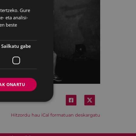
ztertzeko. Gure
BASQUE
- eta analisi-
SPANISH
en beste
Sailkatu gabe
AK ONARTU
Hitzordu hau iCal formatuan deskargatu