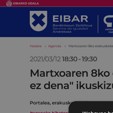
Hasiera
Agenda
Martxoaren 8ko erakusketen
2021/03/12
18:30
-
19:30
Martxoaren 8ko 
ez dena" ikuskiz
Portalea, erakusketa-gela