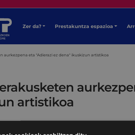
Zer da?
Prestakuntza espazioa
Arr
 aurkezpena eta "Adierazi ez dena" ikuskizun artistikoa
erakusketen aurkezpen
un artistikoa