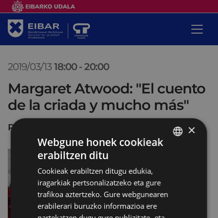
2019/03/13
18:00
-
20:00
Margaret Atwood: "El cuento
de la criada y mucho más"
Portalea 1. Batzartokia
×
Webgune honek cookieak
erabiltzen ditu
BASQUE
Cookieak erabiltzen ditugu edukia,
SPANISH
iragarkiak pertsonalizatzeko eta gure
trafikoa aztertzeko. Gure webgunearen
erabilerari buruzko informazioa ere
partekatzen dugu gure publizitate- eta