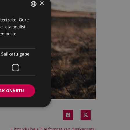
×
ztertzeko. Gure
BASQUE
- eta analisi-
SPANISH
en beste
Sailkatu gabe
AK ONARTU
Hitzordu hau iCal formatuan deskargatu