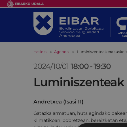
Hasiera
Agenda
Luminiszenteak erakusketa
2024/10/01
18:00
-
19:30
Luminiszenteak 
Andretxea (Isasi 11)
Gatazka armatuan, huts egindako bakean, 
klimatikoan, pobretzean, bereizketan eta