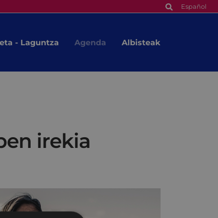
Español
eta - Laguntza
Agenda
Albisteak
en irekia