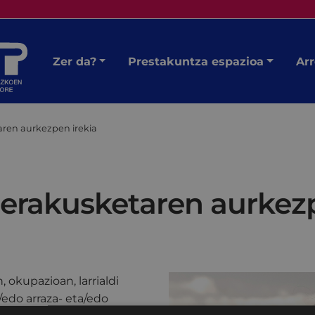
Zer da?
Prestakuntza espazioa
Arr
ren aurkezpen irekia
erakusketaren aurkezp
okupazioan, larrialdi
/edo arraza- eta/edo