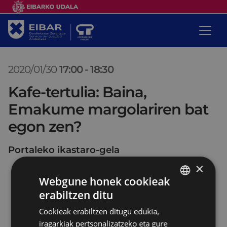
2020/01/30
17:00
-
18:30
Kafe-tertulia: Baina,
Emakume margolariren bat
egon zen?
Portaleko ikastaro-gela
×
Webgune honek cookieak
erabiltzen ditu
BASQUE
Cookieak erabiltzen ditugu edukia,
SPANISH
iragarkiak pertsonalizatzeko eta gure