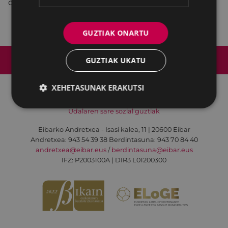
doktorea).
GUZTIAK ONARTU
Web mapa
Irisgarritasuna
Kontaktua
GUZTIAK UKATU
Lege-oharra
Cookien politika
XEHETASUNAK ERAKUTSI
Udalaren sare sozial guztiak
Eibarko Andretxea - Isasi kalea, 11 | 20600 Eibar
Andretxea: 943 54 39 38
Berdintasuna: 943 70 84 40
andretxea@eibar.eus
/
berdintasuna@eibar.eus
IFZ: P2003100A | DIR3 L01200300