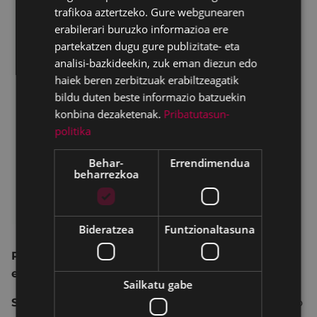
trafikoa aztertzeko. Gure webgunearen
erabilerari buruzko informazioa ere
partekatzen dugu gure publizitate- eta
analisi-bazkideekin, zuk eman diezun edo
haiek beren zerbitzuak erabiltzeagatik
bildu duten beste informazio batzuekin
konbina dezaketenak.
Pribatutasun-
politika
Behar-
Errendimendua
beharrezkoa
Bideratzea
Funtzionaltasuna
Pagatxa Elkarteak
antolatutako jarduera
elkarteko bazkideentzat da, soilik.
Sailkatu gabe
Satur Peña Puente
k zuzenduta (Artearen historiko