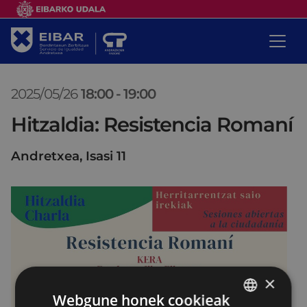
2025/05/26
18:00
-
19:00
Hitzaldia: Resistencia Romaní
Andretxea, Isasi 11
×
Webgune honek cookieak