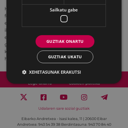
Hitzaldi honetan ijito herriaren historia ikuspegi
Sailkatu gabe
feministatik ezagutzera emango da. Gaur eta atzo
erreferente diren emakume ijitoei ahotsa eta
ikusgarritasuna emango diete hitzaldian, eta gaur
egun oraindik nagusi den genero ijitofobiari edo
GUZTIAK ONARTU
genero antigitanismoari eta horrek
komunikabideetan duen eraginari buruz
GUZTIAK UKATU
hausnartuko dute.
XEHETASUNAK ERAKUTSI
Web mapa
Irisgarritasuna
Kontaktua
Lege-oharra
Cookien politika
Udalaren sare sozial guztiak
Eibarko Andretxea - Isasi kalea, 11 | 20600 Eibar
Andretxea: 943 54 39 38
Berdintasuna: 943 70 84 40