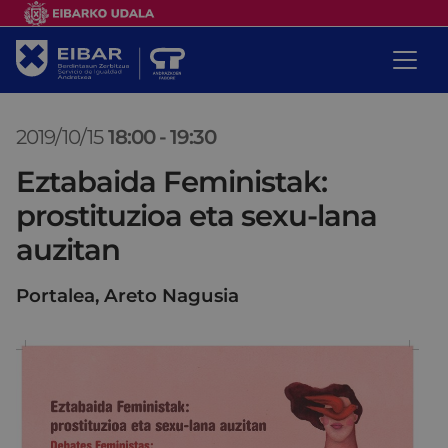
2019/10/15
18:00
-
19:30
Eztabaida Feministak:
prostituzioa eta sexu-lana
auzitan
Portalea, Areto Nagusia