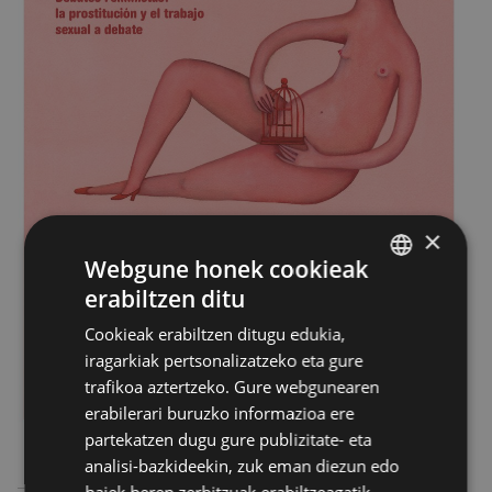
×
Webgune honek cookieak
erabiltzen ditu
BASQUE
Cookieak erabiltzen ditugu edukia,
SPANISH
iragarkiak pertsonalizatzeko eta gure
trafikoa aztertzeko. Gure webgunearen
erabilerari buruzko informazioa ere
partekatzen dugu gure publizitate- eta
analisi-bazkideekin, zuk eman diezun edo
haiek beren zerbitzuak erabiltzeagatik