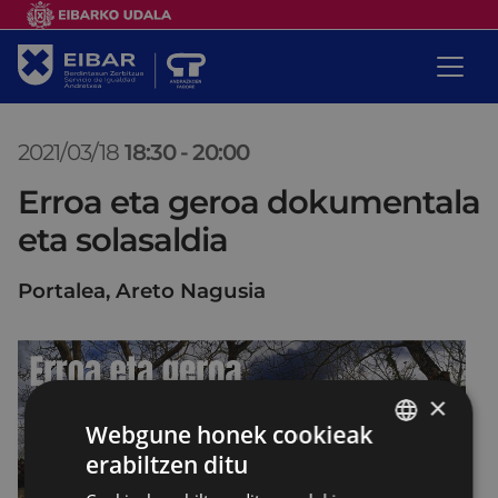
2021/03/18
18:30
-
20:00
Erroa eta geroa dokumentala
eta solasaldia
Portalea, Areto Nagusia
×
Webgune honek cookieak
erabiltzen ditu
BASQUE