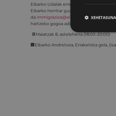
Eibarko Udalak erregistratzera eta parte 
Eibarko herritar guztiak. Izena emateko, e
XEHETASUNA
da
immigrazioa@eibar.eus
posta helbider
hartzeko gogoa adierazi.
📆Maiatzak 8, astelehena (18:00-20:00)
🏢Eibarko Andretxea, Erraketista gela, (Isas