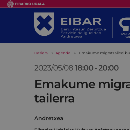
Hasiera
Agenda
Emakume migratzaileei buru
2023/05/08
18:00
-
20:00
Emakume migratz
tailerra
Andretxea