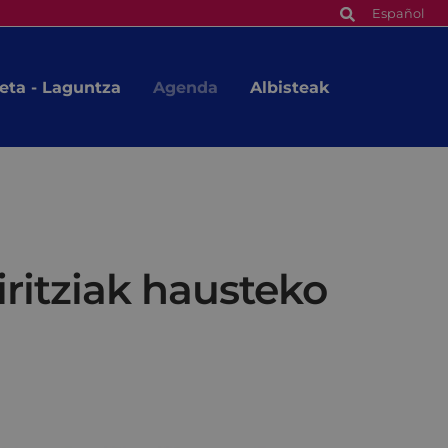
Español
eta - Laguntza
Agenda
Albisteak
ritziak hausteko