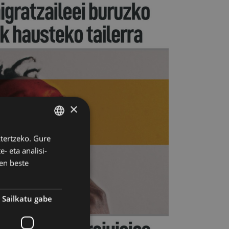
×
ztertzeko. Gure
BASQUE
- eta analisi-
SPANISH
en beste
Sailkatu gabe