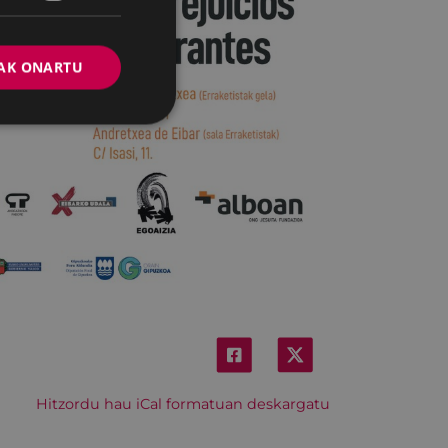
AK ONARTU
Hitzordu hau iCal formatuan deskargatu