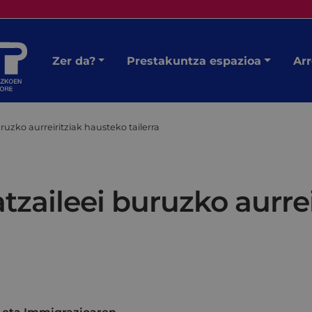
Zer da?
Prestakuntza espazioa
Arr
zko aurreiritziak hausteko tailerra
aileei buruzko aurrei