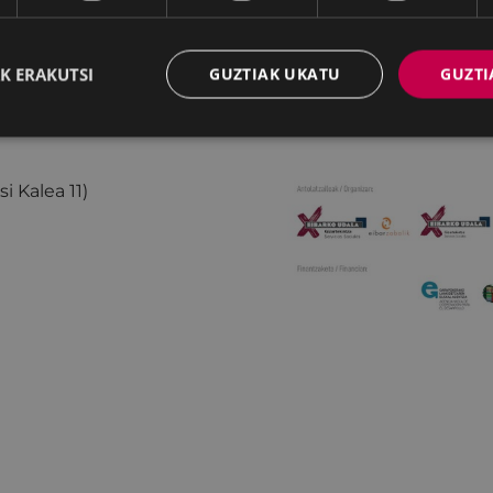
hartzera gonbidatzen ditu
-maila bidali behar
K ERAKUTSI
GUZTIAK UKATU
GUZTI
a eta bertan parte
i Kalea 11)