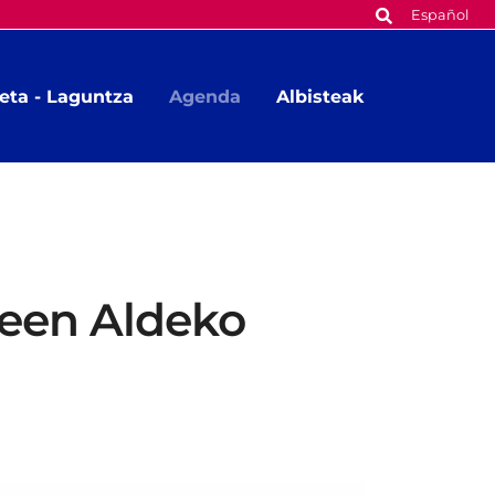
Español
eta - Laguntza
Agenda
Albisteak
deen Aldeko