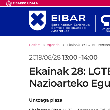
Hasiera
Agenda
Ekainak 28: LGTBI+ Pertso
2019/06/28
13:00
-
14:00
Ekainak 28: LGT
Nazioarteko Eg
Untzaga plaza