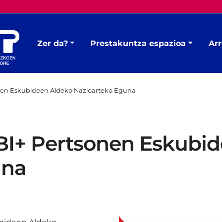
Zer da?
Prestakuntza espazioa
Arr
nen Eskubideen Aldeko Nazioarteko Eguna
BI+ Pertsonen Eskubi
una