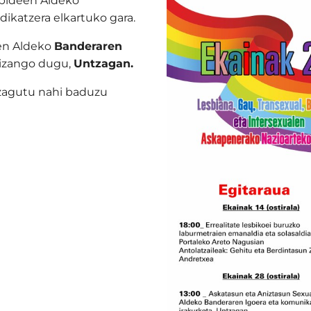
ubideen Aldeko
dikatzera elkartuko gara.
en Aldeko
Banderaren
izango dugu,
Untzagan.
zagutu nahi baduzu