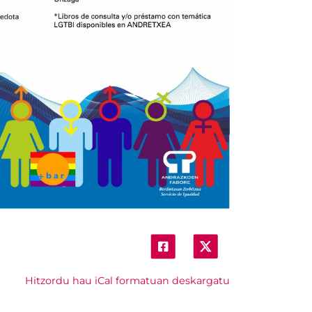
Hitzordu hau iCal formatuan deskargatu