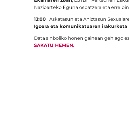
Ekainaren 28an
, LGTBI+ Pertsonen Esk
Nazioarteko Eguna ospatzera eta erreibin
13:00_
Askatasun eta Aniztasun Sexualar
Igoera eta komunikatuaren irakurketa
Data sinboliko honen gainean gehiago e
SAKATU HEMEN.