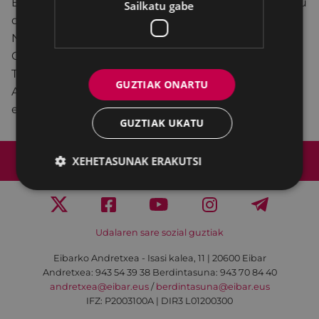
Eibarko M8ko Plataformak asanblada irekia antolatu
Sailkatu gabe
du.
Noiz: urtarrilak 31, osteguna
Ordua: 18:30
Tokia: Arrate Kultur Elkartea
GUZTIAK ONARTU
Animatu parte hartzera!!! Zuen partaidetza
ezinbestekoa da-eta!
GUZTIAK UKATU
Web mapa
Irisgarritasuna
Kontaktua
XEHETASUNAK ERAKUTSI
Lege-oharra
Cookien politika
Udalaren sare sozial guztiak
Eibarko Andretxea - Isasi kalea, 11 | 20600 Eibar
Andretxea: 943 54 39 38
Berdintasuna: 943 70 84 40
andretxea@eibar.eus
/
berdintasuna@eibar.eus
IFZ: P2003100A | DIR3 L01200300