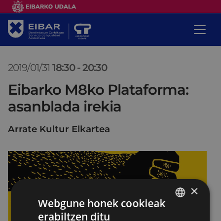
2019/01/31
18:30
-
20:30
Eibarko M8ko Plataforma:
asanblada irekia
Arrate Kultur Elkartea
×
Webgune honek cookieak
erabiltzen ditu
BASQUE