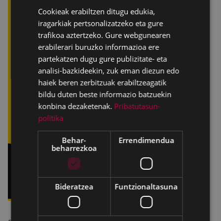
Cookieak erabiltzen ditugu edukia,
SPANISH
iragarkiak pertsonalizatzeko eta gure
trafikoa aztertzeko. Gure webgunearen
erabilerari buruzko informazioa ere
partekatzen dugu gure publizitate- eta
analisi-bazkideekin, zuk eman diezun edo
haiek beren zerbitzuak erabiltzeagatik
bildu duten beste informazio batzuekin
konbina dezaketenak.
Pribatutasun-
politika
Behar-
Errendimendua
beharrezkoa
Bideratzea
Funtzionaltasuna