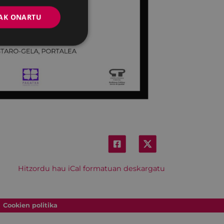
AK ONARTU
Hitzordu hau iCal formatuan deskargatu
Cookien politika