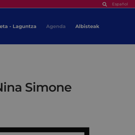
Español
eta - Laguntza
Agenda
Albisteak
Nina Simone