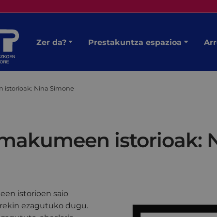
Zer da?
Prestakuntza espazioa
Arr
storioak: Nina Simone
makumeen istorioak: 
en istorioen saio
rekin ezagutuko dugu.