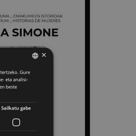
×
ztertzeko. Gure
BASQUE
- eta analisi-
SPANISH
en beste
Sailkatu gabe