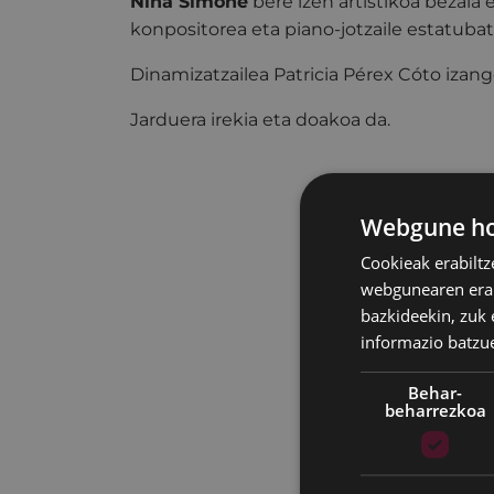
Nina Simone
bere izen artistikoa bezala 
konpositorea eta piano-jotzaile estatubat
Dinamizatzailea Patricia Pérex Cóto izang
Jarduera irekia eta doakoa da.
Webgune hon
Cookieak erabiltz
webgunearen erabi
bazkideekin, zuk 
informazio batzu
Behar-
beharrezkoa