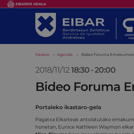
Hasiera
Agenda
Bideo Foruma Emakumeen i
2018/11/12
18:30
-
20:00
Bideo Foruma E
Portaleko ikastaro-gela
Pagatxa Elkarteak antolatutako emakume
honetan, Eunice Kathleen Waymon elkar