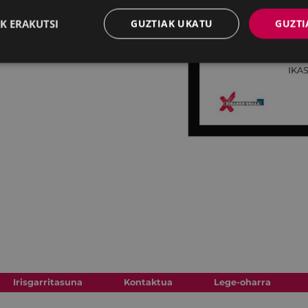
K ERAKUTSI
GUZTIAK UKATU
GUZTI
Irisgarritasuna
Kontaktua
Lege-oharra