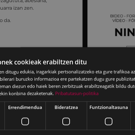
ezagututa, abeslaria,
uarra izan zen.
o da.
ek cookieak erabiltzen ditu
en ditugu edukia, iragarkiak pertsonalizatzeko eta gure trafikoa a
lerari buruzko informazioa ere partekatzen dugu gure publizitate
eman diezun edo haiek beren zerbitzuak erabiltzeagatik bildu dut
ekin konbina dezaketenak.
Pribatutasun-politika
Errendimendua
Bideratzea
Funtzionaltasuna