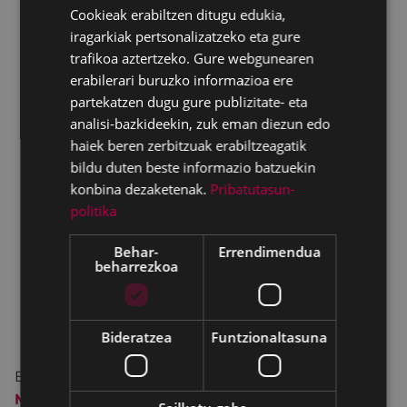
Cookieak erabiltzen ditugu edukia,
SPANISH
iragarkiak pertsonalizatzeko eta gure
trafikoa aztertzeko. Gure webgunearen
erabilerari buruzko informazioa ere
partekatzen dugu gure publizitate- eta
analisi-bazkideekin, zuk eman diezun edo
haiek beren zerbitzuak erabiltzeagatik
bildu duten beste informazio batzuekin
konbina dezaketenak.
Pribatutasun-
politika
Behar-
Errendimendua
beharrezkoa
Bideratzea
Funtzionaltasuna
Ekainean
Emakumeen istorioen bideo-foruma
n
Mariana Pineda
ezagutzeko aukera izango dugu.