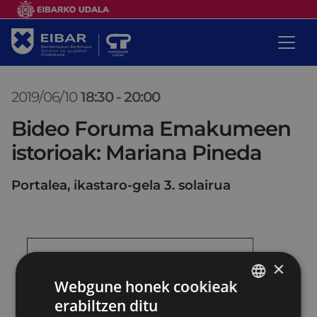
2019/06/10
18:30
-
20:00
Bideo Foruma Emakumeen
istorioak: Mariana Pineda
Portalea, ikastaro-gela 3. solairua
×
Webgune honek cookieak
erabiltzen ditu
BASQUE