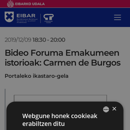
2019/12/09
18:30
-
20:00
Bideo Foruma Emakumeen
istorioak: Carmen de Burgos
Portaleko ikastaro-gela
×
Webgune honek cookieak
erabiltzen ditu
BASQUE