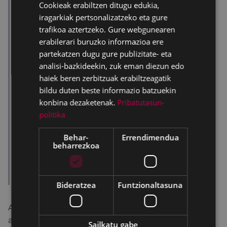
Cookieak erabiltzen ditugu edukia,
SPANISH
iragarkiak pertsonalizatzeko eta gure
trafikoa aztertzeko. Gure webgunearen
erabilerari buruzko informazioa ere
partekatzen dugu gure publizitate- eta
analisi-bazkideekin, zuk eman diezun edo
haiek beren zerbitzuak erabiltzeagatik
bildu duten beste informazio batzuekin
konbina dezaketenak.
Pribatutasun-
politika
Behar-
Errendimendua
beharrezkoa
Bideratzea
Funtzionaltasuna
Abenduko hilabete honetan,
Pagatxa elkarteak
antolatutako Emakumeen Istorioen bideo-forum-
Sailkatu gabe