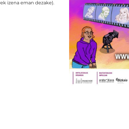
rrek izena eman dezake).