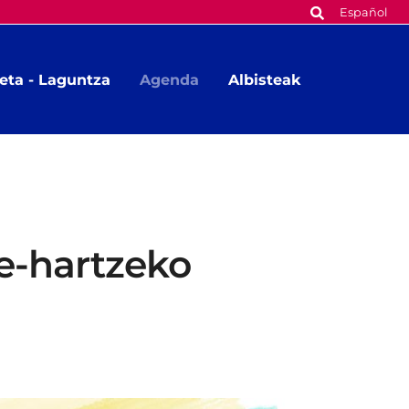
Español
eta - Laguntza
Agenda
Albisteak
te-hartzeko