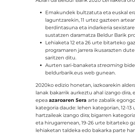
Abian da Beldur Barik 2020 Lehiaketa oro
Emakundek bultzatuta eta euskal e
laguntzarekin, 11 urtez gazteen artea
berdintasuna eta indarkeria sexistare
sustatzen daramatza Beldur Barik pr
Lehiaketa 12 eta 26 urte bitarteko ga
programaren jarrera ikusarazten dut
saritzen ditu.
Aurten sari-banaketa
streaming
bidez
beldurbarik.eus web gunean.
2020ko edizio honetan, iazkoarekin alder
lanak bakarrik aurkeztu ahal izango dira,
epea
azaroaren 5era
arte zabalik egongo
kategoria daude: lehen kategorian, 12-13 
hartzaileak izango dira; bigarren kategoria
eta hirugarrenean, 19-26 urte bitarteko ga
lehiaketan taldeka edo bakarka parte har