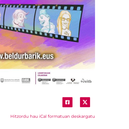
Hitzordu hau iCal formatuan deskargatu