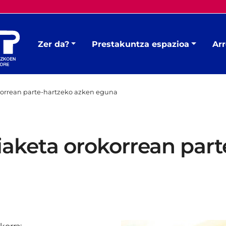
Zer da?
Prestakuntza espazioa
Arr
okorrean parte-hartzeko azken eguna
iaketa orokorrean par