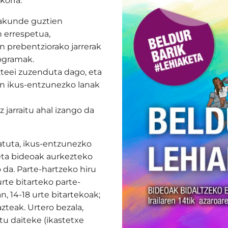
korra:
rakunde guztien
n errespetua,
n prebentziorako jarrerak
ogramak.
zteei zuzenduta dago, eta
en ikus-entzunezko lanak
 jarraitu ahal izango da
atuta, ikus-entzunezko
 eta bideoak aurkezteko
 da. Parte-hartzeko hiru
urte bitarteko parte-
n, 14-18 urte bitartekoak;
zteak. Urtero bezala,
tu daiteke (ikastetxe