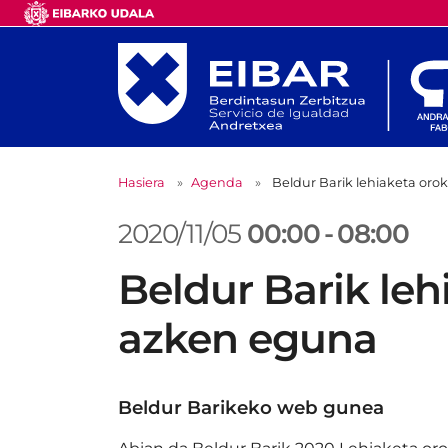
Hasiera
Agenda
Beldur Barik lehiaketa or
2020/11/05
00:00
-
08:00
Beldur Barik leh
azken eguna
Beldur Barikeko web gunea