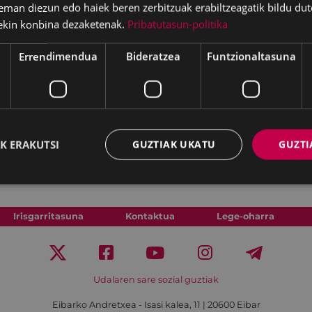
eman diezun edo haiek beren zerbitzuak erabiltzeagatik bildu dut
ekin konbina dezaketenak.
Pribatutasun-politika
Errendimendua
Bideratzea
Funtzionaltasuna
K ERAKUTSI
GUZTIAK UKATU
GUZTI
Irisgarritasuna
Kontaktua
Lege-oharra
Udalaren sare sozial guztiak
Eibarko Andretxea - Isasi kalea, 11 | 20600 Eibar