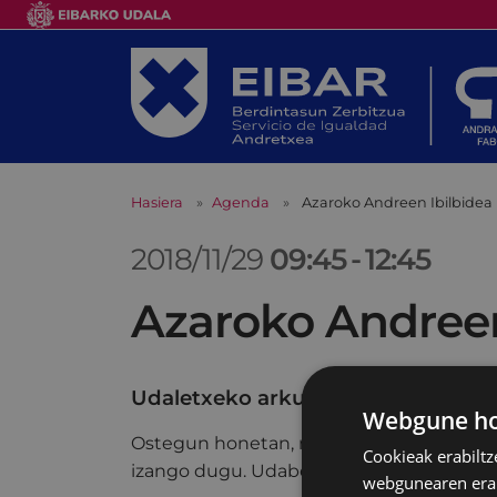
Hasiera
Agenda
Azaroko Andreen Ibilbidea
2018/11/29
09:45
-
12:45
Azaroko Andreen
Udaletxeko arkupeak
Webgune hon
Ostegun honetan, momentuz izango den,
Cookieak erabiltz
izango dugu. Udaberrian jarduera honi be
webgunearen erabi