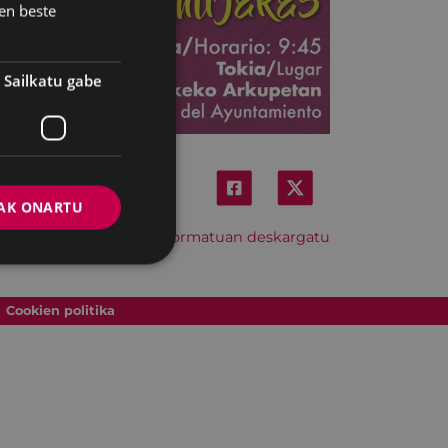
en beste
Sailkatu gabe
AK ONARTU
Hitzordu hau iCal formatuan deskargatu
Cookien politika