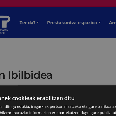
Zer da?
Prestakuntza espazioa
Arr
 Ibilbidea
ek cookieak erabiltzen ditu
 azken Andreen Ibilbidea
en ditugu edukia, iragarkiak pertsonalizatzeko eta gure trafikoa a
rriz ekingo diogu.
lerari buruzko informazioa ere partekatzen dugu gure publizitate