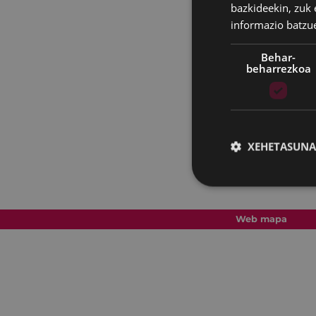
bazkideekin, zuk 
informazio batzu
Behar-
beharrezkoa
XEHETASUNA
Web mapa