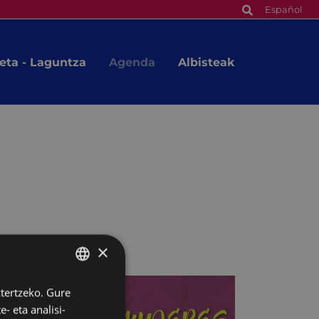
Español
eta - Laguntza
Agenda
Albisteak
×
ztertzeko. Gure
BASQUE
- eta analisi-
SPANISH