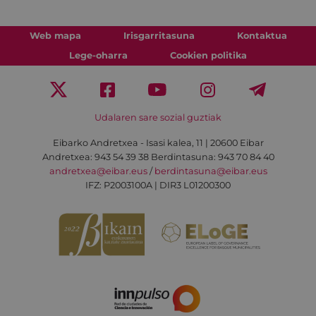
Web mapa
Irisgarritasuna
Kontaktua
Lege-oharra
Cookien politika
Udalaren sare sozial guztiak
Eibarko Andretxea - Isasi kalea, 11 | 20600 Eibar
Andretxea: 943 54 39 38
Berdintasuna: 943 70 84 40
andretxea@eibar.eus
/
berdintasuna@eibar.eus
IFZ: P2003100A | DIR3 L01200300