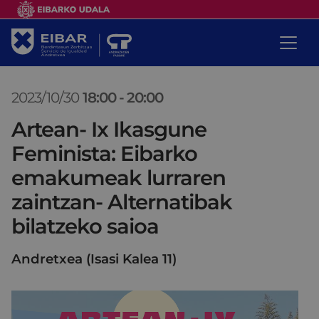
2023/10/30
18:00
-
20:00
Artean- Ix Ikasgune
Feminista: Eibarko
emakumeak lurraren
zaintzan- Alternatibak
bilatzeko saioa
Andretxea (Isasi Kalea 11)