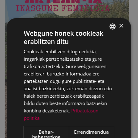
×
Webgune honek cookieak
erabiltzen ditu
BASQUE
Cookieak erabiltzen ditugu edukia,
SPANISH
iragarkiak pertsonalizatzeko eta gure
trafikoa aztertzeko. Gure webgunearen
erabilerari buruzko informazioa ere
partekatzen dugu gure publizitate- eta
analisi-bazkideekin, zuk eman diezun edo
haiek beren zerbitzuak erabiltzeagatik
bildu duten beste informazio batzuekin
konbina dezaketenak.
Pribatutasun-
politika
Behar-
Errendimendua
beharrezkoa