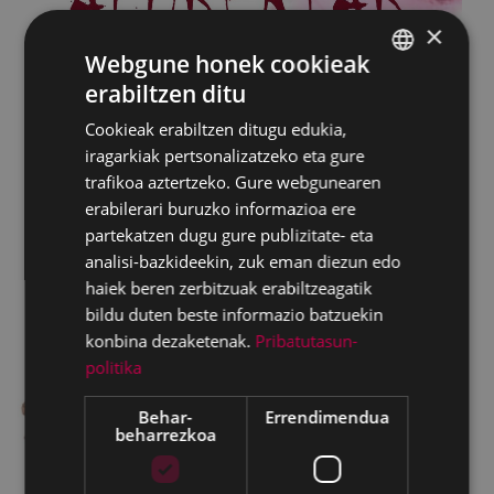
×
Webgune honek cookieak
erabiltzen ditu
BASQUE
Cookieak erabiltzen ditugu edukia,
SPANISH
iragarkiak pertsonalizatzeko eta gure
trafikoa aztertzeko. Gure webgunearen
erabilerari buruzko informazioa ere
partekatzen dugu gure publizitate- eta
analisi-bazkideekin, zuk eman diezun edo
haiek beren zerbitzuak erabiltzeagatik
bildu duten beste informazio batzuekin
konbina dezaketenak.
Pribatutasun-
politika
Behar-
Errendimendua
beharrezkoa