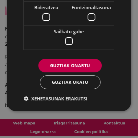
Bideratzea
Funtzionaltasuna
Naluak
gure aluetatik egoteko eta alukeriz hitz
Sailkatu gabe
egiteko aukera emango digu datorren
hilaren
28an.
Portaleko
ikastaro-gelan, 11:00tan hasi, 13:30ak
arte, elkartzeko proposamena luzatzen digute
GUZTIAK ONARTU
danok goxo egoteko eta konfidantzaz hitz egiteko.
GUZTIAK UKATU
Ainhoa Aldazabal Gallastegiren
eta
Aniaiz
Ariznabarreta Ibarluzearen
kolaborazioarekin.
XEHETASUNAK ERAKUTSI
Itzulpen zerbitzua egongo da.
Web mapa
Irisgarritasuna
Kontaktua
Lege-oharra
Cookien politika