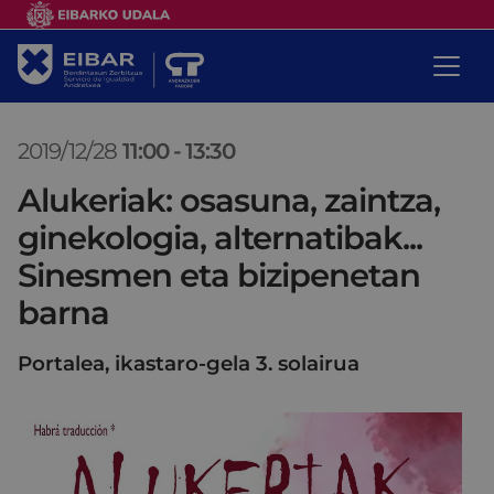
2019/12/28
11:00
-
13:30
Alukeriak: osasuna, zaintza,
ginekologia, alternatibak...
Sinesmen eta bizipenetan
barna
Portalea, ikastaro-gela 3. solairua