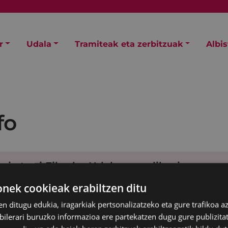
r
Udala
Tramiteak eta zerbitzuak
Albi
fo
gi etorri Eibarko Udalaren aplikaziora
ek cookieak erabiltzen ditu
ge oharrak
en ditugu edukia, iragarkiak pertsonalizatzeko eta gure trafikoa a
lerari buruzko informazioa ere partekatzen dugu gure publizitate