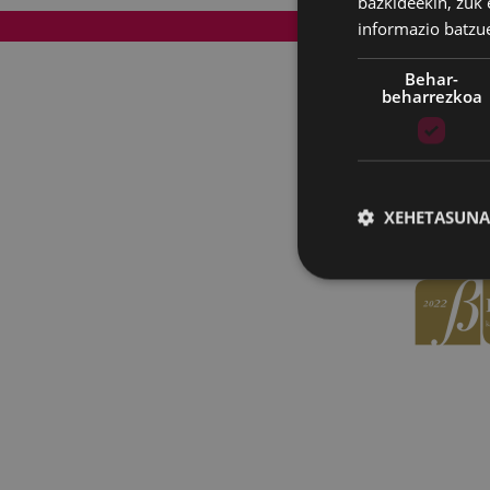
bazkideekin, zuk 
informazio batzu
Web mapa
Behar-
beharrezkoa
XEHETASUNA