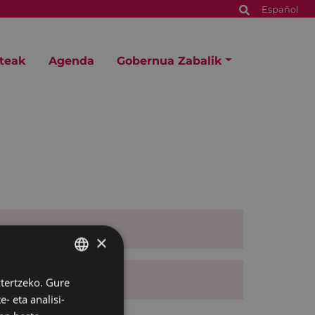
Español
steak
Agenda
Gobernua Zabalik
×
ztertzeko. Gure
BASQUE
- eta analisi-
SPANISH