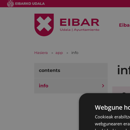
Eiba
Hasiera
app
info
in
contents
info
On
Webgune hon
Le
Cookieak erabiltz
webgunearen erabi