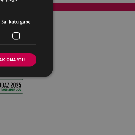
en beste
Cookien politika
Sailkatu gabe
AK ONARTU