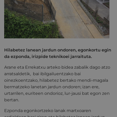
Hilabetez lanean jardun ondoren, egonkortu egin
da ezponda, irizpide teknikoei jarraituta.
Arane eta Errekatxu arteko bidea zabalik dago atzo
arratsaldetik, bai ibilgailuentzako bai
oinezkoentzako, hilabetez bertako mendi-magala
bermatzeko lanetan jardun ondoren; izan ere,
urtarrilen, euriteen ondorioz, lur-jausi bat egon zen
bertan.
Ezponda egonkortzeko lanak martxoaren