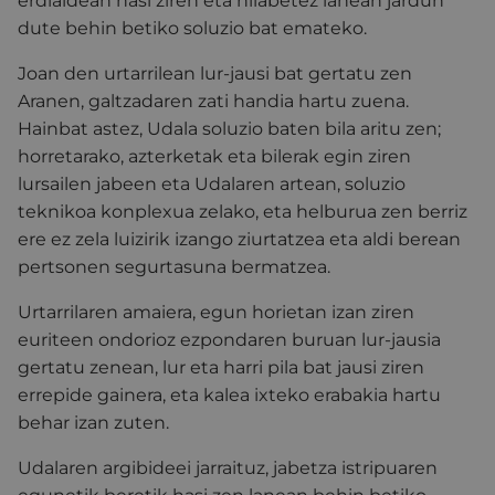
erdialdean hasi ziren eta hilabetez lanean jardun
dute behin betiko soluzio bat emateko.
Joan den urtarrilean lur-jausi bat gertatu zen
Aranen, galtzadaren zati handia hartu zuena.
Hainbat astez, Udala soluzio baten bila aritu zen;
horretarako, azterketak eta bilerak egin ziren
lursailen jabeen eta Udalaren artean, soluzio
teknikoa konplexua zelako, eta helburua zen berriz
ere ez zela luizirik izango ziurtatzea eta aldi berean
pertsonen segurtasuna bermatzea.
Urtarrilaren amaiera, egun horietan izan ziren
euriteen ondorioz ezpondaren buruan lur-jausia
gertatu zenean, lur eta harri pila bat jausi ziren
errepide gainera, eta kalea ixteko erabakia hartu
behar izan zuten.
Udalaren argibideei jarraituz, jabetza istripuaren