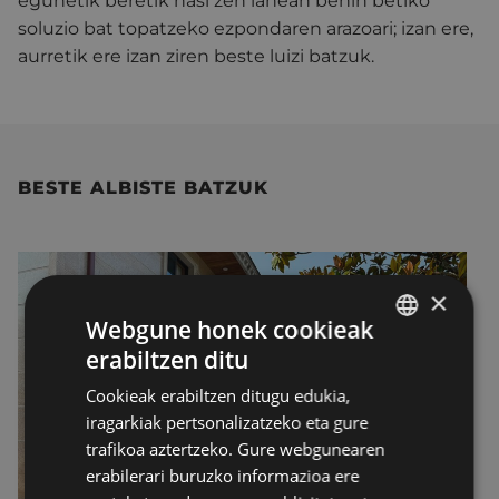
egunetik beretik hasi zen lanean behin betiko
soluzio bat topatzeko ezpondaren arazoari; izan ere,
aurretik ere izan ziren beste luizi batzuk.
BESTE ALBISTE BATZUK
×
Webgune honek cookieak
erabiltzen ditu
BASQUE
Cookieak erabiltzen ditugu edukia,
SPANISH
iragarkiak pertsonalizatzeko eta gure
trafikoa aztertzeko. Gure webgunearen
erabilerari buruzko informazioa ere