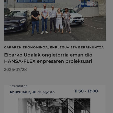
GARAPEN EKONOMIKOA, ENPLEGUA ETA BERRIKUNTZA
Eibarko Udalak ongietorria eman dio
HANSA-FLEX enpresaren proiektuari
2026/07/28