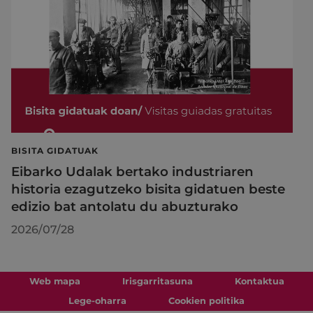
BISITA GIDATUAK
Eibarko Udalak bertako industriaren
historia ezagutzeko bisita gidatuen beste
edizio bat antolatu du abuzturako
2026/07/28
Web mapa
Irisgarritasuna
Kontaktua
Lege-oharra
Cookien politika