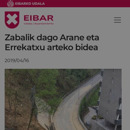
Zabalik dago Arane eta
Errekatxu arteko bidea
2019/04/16