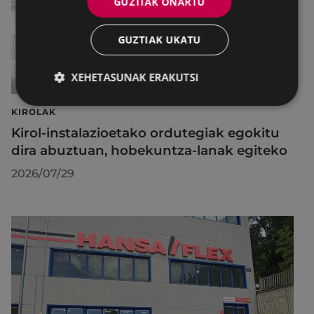
GUZTIAK ONARTU
GUZTIAK UKATU
XEHETASUNAK ERAKUTSI
KIROLAK
Kirol-instalazioetako ordutegiak egokitu
dira abuztuan, hobekuntza-lanak egiteko
2026/07/29