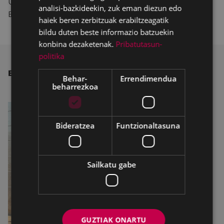
Urkizu pasealekua,
Urkizu pasealekua 24 eta
analisi-bazkideekin, zuk eman diezun edo
Barakaldo kalea 1.
haiek beren zerbitzuak erabiltzeagatik
bildu duten beste informazio batzuekin
konbina dezaketenak.
Pribatutasun-
politika
BESTE ALBISTE BATZUK
Behar-
Errendimendua
beharrezkoa
Bideratzea
Funtzionaltasuna
Sailkatu gabe
GUZTIAK ONARTU