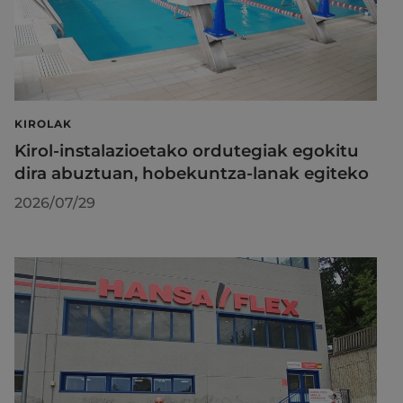
KIROLAK
Kirol-instalazioetako ordutegiak egokitu
dira abuztuan, hobekuntza-lanak egiteko
2026/07/29