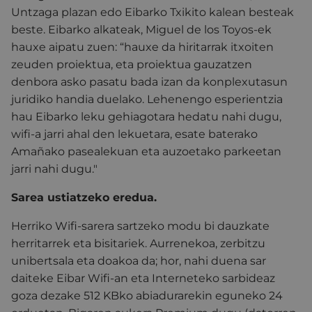
Untzaga plazan edo Eibarko Txikito kalean besteak
beste.
Eibarko alkateak, Miguel de los Toyos-ek
hauxe aipatu zuen: “hauxe da hiritarrak itxoiten
zeuden proiektua, eta
proiektua gauzatzen
denbora asko pasatu bada izan da konplexutasun
juridiko handia duelako. Lehenengo esperientzia
hau Eibarko leku gehiagotara hedatu nahi dugu,
wifi-a jarri ahal den lekuetara, esate baterako
Amañako pasealekuan eta auzoetako parkeetan
jarri nahi dugu."
Sarea ustiatzeko eredua.
Herriko Wifi-sarera sartzeko modu bi dauzkate
herritarrek eta bisitariek. Aurrenekoa, zerbitzu
unibertsala eta doakoa da; hor, nahi duena sar
daiteke Eibar Wifi-an eta Interneteko sarbideaz
goza dezake 512 KBko abiadurarekin eguneko 24