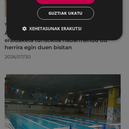
GUZTIAK UKATU
TURISMOA
XEHETASUNAK ERAKUTSI
Azahara Dominguez diputatuak Eibarko
eraldaketa turistikoa nabarmendu du
herrira egin duen bisitan
2026/07/30