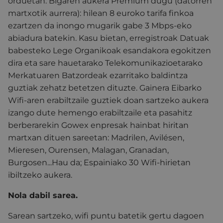
orduetan.
Bigaren aukera Premium dugu (datorren
martxotik aurrera): hilean 8 euroko tarifa finkoa
ezartzen da inongo mugarik gabe 3 Mbps-eko
abiadura batekin. Kasu bietan, erregistroak Datuak
babesteko Lege Organikoak esandakora egokitzen
dira eta
sare hauetarako Telekomunikazioetarako
Merkatuaren Batzordeak ezarritako baldintza
guztiak zehatz
betetzen dituzte.
Gainera Eibarko
Wifi-aren erabiltzaile guztiek doan sartzeko aukera
izango dute hemengo erabiltzaile eta pasahitz
berberarekin Gowex enpresak
hainbat hiritan
martxan dituen sareetan: Madrilen, Avilésen,
Mieresen, Ourensen, Malagan, Granadan,
Burgosen...Hau da; Espainiako 30 Wifi-hirietan
ibiltzeko aukera.
Nola dabil sarea.
Sarean sartzeko, wifi puntu batetik gertu dagoen