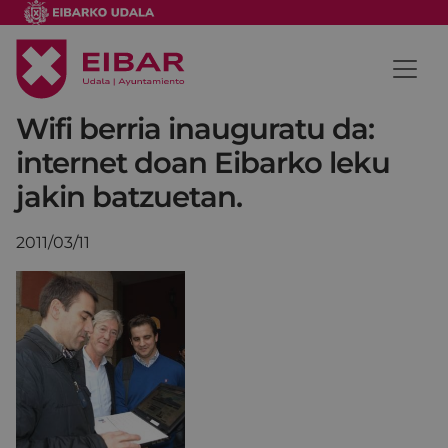
Wifi berria inauguratu da:
internet doan Eibarko leku
jakin batzuetan.
2011/03/11