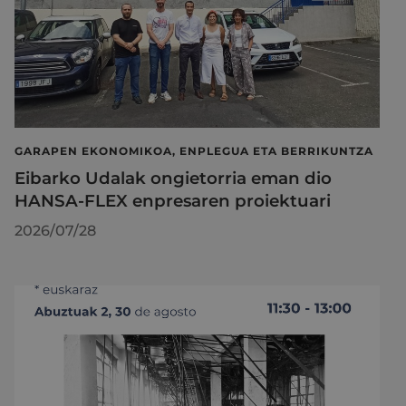
GARAPEN EKONOMIKOA, ENPLEGUA ETA BERRIKUNTZA
Eibarko Udalak ongietorria eman dio
HANSA-FLEX enpresaren proiektuari
2026/07/28