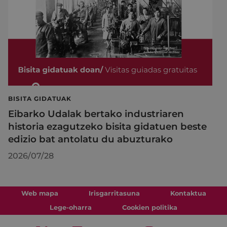
BISITA GIDATUAK
Eibarko Udalak bertako industriaren
historia ezagutzeko bisita gidatuen beste
edizio bat antolatu du abuzturako
2026/07/28
Web mapa
Irisgarritasuna
Kontaktua
Lege-oharra
Cookien politika