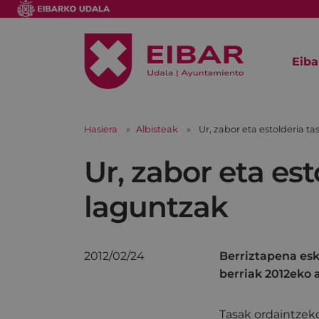
Eiba
Hasiera
Albisteak
Ur, zabor eta estolderia t
Ur, zabor eta es
laguntzak
2012/02/24
Berriztapena esk
berriak 2012eko 
Tasak ordaintzek