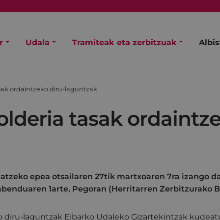
r
Udala
Tramiteak eta zerbitzuak
Albi
asak ordaintzeko diru-laguntzak
tolderia tasak ordaintz
atzeko epea otsailaren 27tik martxoaren 7ra izango d
abenduaren 1arte, Pegoran (Herritarren Zerbitzurako B
o diru-laguntzak Eibarko Udaleko Gizartekintzak kudeat