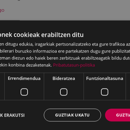
go
ek cookieak erabiltzen ditu
en ditugu edukia, iragarkiak pertsonalizatzeko eta gure trafikoa a
lerari buruzko informazioa ere partekatzen dugu gure publizitate
eman diezun edo haiek beren zerbitzuak erabiltzeagatik bildu dut
ekin konbina dezaketenak.
Pribatutasun-politika
Errendimendua
Bideratzea
Funtzionaltasuna
K ERAKUTSI
GUZTIAK UKATU
GUZTI
LAK
GARAPEN EKONOMIKOA,
ENPLEGUA ETA BERRIKUNTZ