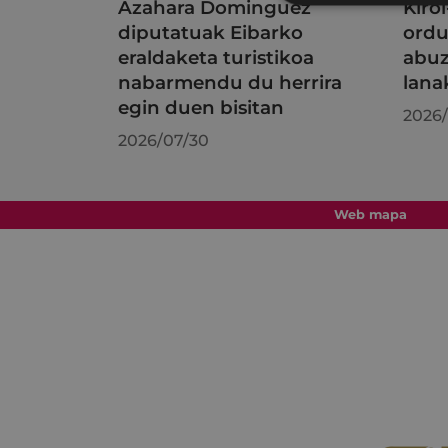
Azahara Dominguez
Kiro
diputatuak Eibarko
ordu
eraldaketa turistikoa
abuz
nabarmendu du herrira
lana
egin duen bisitan
2026/
2026/07/30
Web mapa