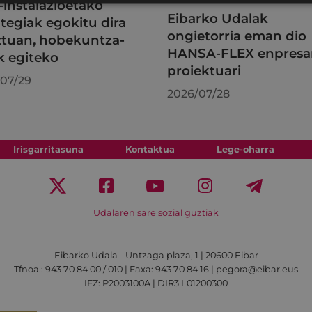
l-instalazioetako
Eibarko Udalak
tegiak egokitu dira
ongietorria eman dio
tuan, hobekuntza-
HANSA-FLEX enpresa
k egiteko
proiektuari
07/29
2026/07/28
Irisgarritasuna
Kontaktua
Lege-oharra
Udalaren sare sozial guztiak
Eibarko Udala - Untzaga plaza, 1 | 20600 Eibar
Tfnoa.: 943 70 84 00 / 010 | Faxa: 943 70 84 16 | pegora@eibar.eus
IFZ: P2003100A | DIR3 L01200300