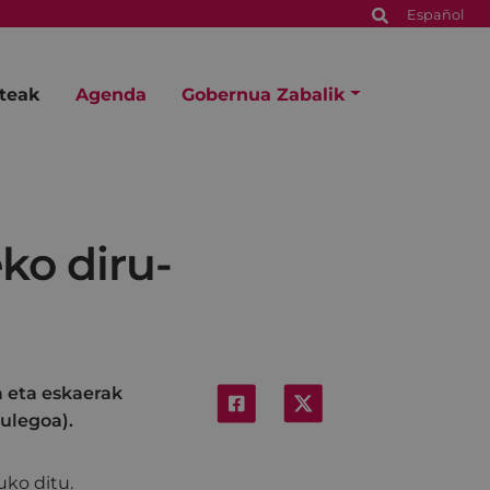
Español
steak
Agenda
Gobernua Zabalik
eko diru-
a eta eskaerak
ulegoa).
uko ditu.