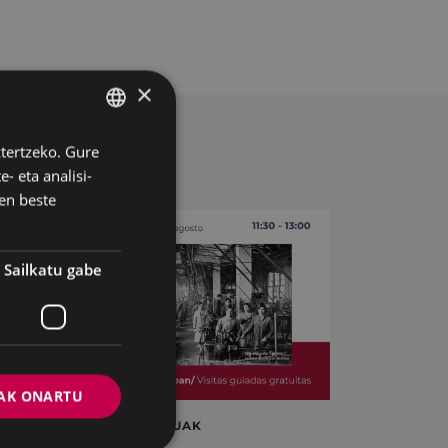
×
ztertzeko. Gure
BASQUE
- eta analisi-
SPANISH
en beste
Sailkatu gabe
AK ONARTU
BISITA GIDATUAK
A