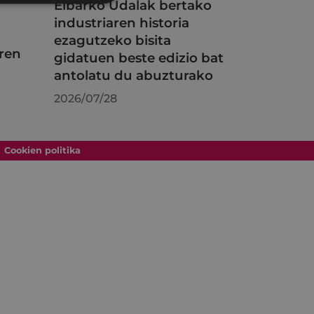
Eibarko Udalak bertako
industriaren historia
ezagutzeko bisita
ren
gidatuen beste edizio bat
antolatu du abuzturako
2026/07/28
Cookien politika