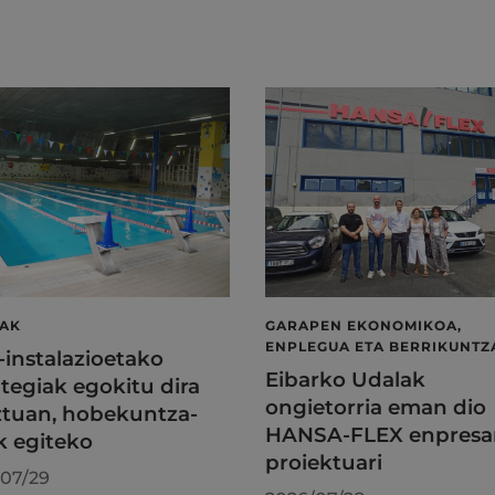
LAK
GARAPEN EKONOMIKOA,
ENPLEGUA ETA BERRIKUNTZ
l-instalazioetako
Eibarko Udalak
tegiak egokitu dira
ongietorria eman dio
tuan, hobekuntza-
HANSA-FLEX enpresa
k egiteko
proiektuari
07/29