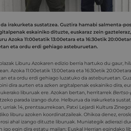
da irakurketa sustatzea. Guztira hamabi salmenta-post
gitalpenak eskainiko dituzte, euskaraz zein gazteleraz
uru Azoka 11:00etatik 13:00etara eta 16:30etik 20:00et
tan eta ordu erdi gehiago asteburuetan.
lazak Liburu Azokaren edizio berria hartuko du gaur, hila
rtean. Azoka 11:00etatik 13:00etara eta 16:30etik 20:00eta
tan eta ordu erdi gehiago luzatuko da asteburuetan. Gu
ini dira aurten eta azken argitalpenak eskainiko dira, eu
 aukerako liburuak ere. Azokan bertan, herritarrek
Bertso
zeko parada izango dute. Helburua da irakurketa sustat
, urriak 14, prentsaurrekoan, Patxi Lejardi Kultura Zinego
iko liburu azoken koordinatzaileak. Ohikoa denez, eros
osi ahal izango dituzte liburuak. Muniategik adierazi d
 igo egin dira estatu mailan; Euskal Herrian egindako l