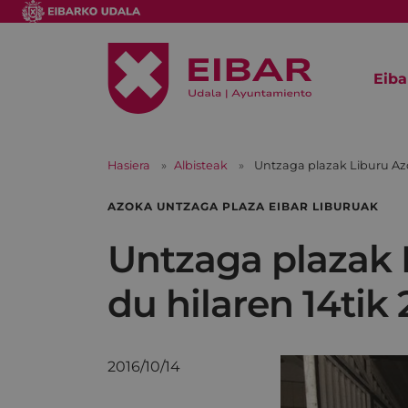
Eiba
Hasiera
Albisteak
Untzaga plazak Liburu Azok
AZOKA UNTZAGA PLAZA EIBAR LIBURUAK
Untzaga plazak 
du hilaren 14tik 
2016/10/14