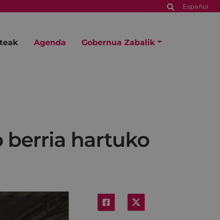
Español
steak
Agenda
Gobernua Zabalik
 berria hartuko