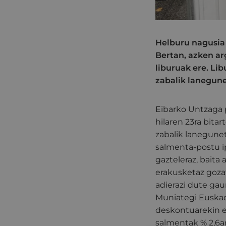
Helburu nagusia 
Bertan, azken ar
liburuak ere. Lib
zabalik lanegune
Eibarko Untzaga p
hilaren 23ra bita
zabalik lanegune
salmenta-postu ip
gazteleraz, baita
erakusketaz gozat
adierazi dute gaur
Muniategi Euskad
deskontuarekin er
salmentak % 2,6an