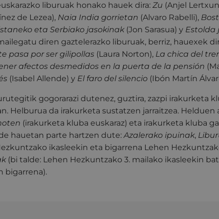
euskarazko liburuak honako hauek dira:
Zu
(Anjel Lertxun
ínez de Lezea),
Naia India gorrietan
(Alvaro Rabelli),
Bost
staneko eta Serbiako jasokinak
(Jon Sarasua) y
Estolda 
mailegatu diren gaztelerazko liburuak, berriz, hauexek di
e pasa por ser gilipollas
(Laura Norton),
La chica del tre
ner afectos desmedidos en la puerta de la pensión
(Ma
és
(Isabel Allende) y
El faro del silencio
(Ibón Martín Álvar
urutegitik gogorarazi dutenez, guztira, zazpi irakurket
n. Helburua da irakurketa sustatzen jarraitzea. Helduen 
moten
(irakurketa kluba euskaraz) eta irakurketa kluba g
lde hauetan parte hartzen dute:
Azalerako ipuinak
,
Libur
Hezkuntzako ikasleekin eta bigarrena Lehen Hezkuntzako
ak
(bi talde: Lehen Hezkuntzako 3. mailako ikasleekin bata e
n bigarrena).