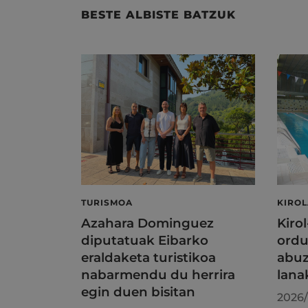
BESTE ALBISTE BATZUK
TURISMOA
KIRO
Azahara Dominguez
Kiro
diputatuak Eibarko
ordu
eraldaketa turistikoa
abuz
nabarmendu du herrira
lana
egin duen bisitan
2026/