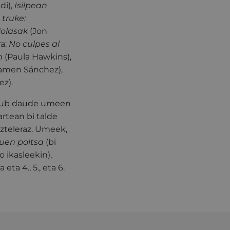
di),
Isilpean
 truke:
jolasak
(Jon
ra:
No culpes al
n
(Paula Hawkins),
men Sánchez),
ez).
a klub daude umeen
artean bi talde
azteleraz. Umeek,
uen poltsa
(bi
 ikasleekin),
ta 4., 5., eta 6.