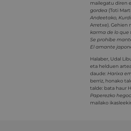
mailegatu diren 
gordea
(Toti Mart
Andeetako, Kurdi
Arretxe). Gehien 
karma de lo que t
Se prohíbe mante
El amante japon
Halaber, Udal Lib
eta helduen artea
daude:
Harixa e
berriz, honako ta
talde: bata haur 
Paperezko hego
mailako ikasleeki