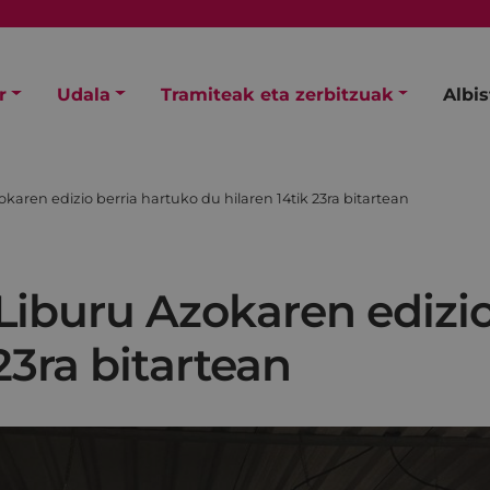
r
Udala
Tramiteak eta zerbitzuak
Albi
aren edizio berria hartuko du hilaren 14tik 23ra bitartean
Liburu Azokaren edizio
23ra bitartean