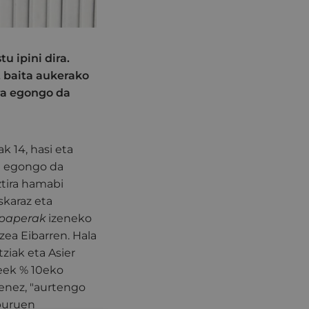
u ipini dira.
, baita aukerako
ara egongo da
k 14, hasi eta
ra egongo da
ztira hamabi
skaraz eta
-paperak
izeneko
zea Eibarren. Hala
tziak eta Asier
leek % 10eko
uenez, "aurtengo
iburuen