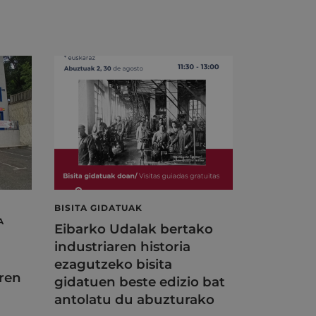
BISITA GIDATUAK
A
Eibarko Udalak bertako
industriaren historia
ezagutzeko bisita
ren
gidatuen beste edizio bat
antolatu du abuzturako