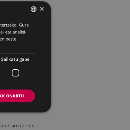
 gorabehera".
×
0ean.
ko hauek dira:
ztertzeko. Gure
BASQUE
- eta analisi-
zar, Zabaltzen,
SPANISH
en beste
.
nbat idazlerekin.
mas
) eta Inma
Sailkatu gabe
ruak, besteak
, Y los vascos se
 el pan, El último
8
eta
Casi sin
garinen lanak
AK ONARTU
 honetan gehien