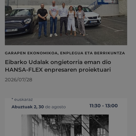
GARAPEN EKONOMIKOA, ENPLEGUA ETA BERRIKUNTZA
Eibarko Udalak ongietorria eman dio
HANSA-FLEX enpresaren proiektuari
2026/07/28