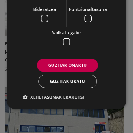
Bideratzea
Funtzionaltasuna
Sailkatu gabe
KIROLAK
Kirol-instalazioetako ordutegiak egokitu
dira abuztuan, hobekuntza-lanak egiteko
GUZTIAK ONARTU
2026/07/29
GUZTIAK UKATU
XEHETASUNAK ERAKUTSI