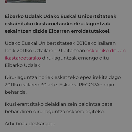
Eibarko Udalak Udako Euskal Unibertsitateak
eskainitako ikastaroetarako diru-laguntzak
eskaintzen dizkie Eibarren erroldatutakoei.
Udako Euskal Unibertsitateak 2010eko irailaren
1etik 2011ko uztailaren 31 bitartean
eskainiko dituen
ikastaroetarako
diru-laguntzak emango ditu
Eibarko Udalak.
Diru-laguntza horiek eskatzeko epea irekita dago
2011ko irailaren 30 arte. Eskaera PEGORAn egin
behar da.
Ikusi erantsitako deialdian zein baldintza bete
behar diren diru-laguntza eskaera egiteko.
Artxiboak deskargatu