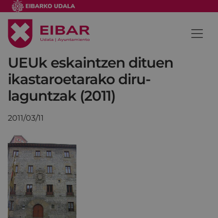
UEUk eskaintzen dituen
ikastaroetarako diru-
laguntzak (2011)
2011/03/11