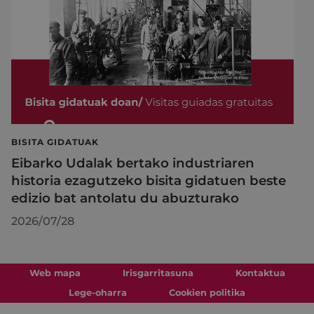
BISITA GIDATUAK
Eibarko Udalak bertako industriaren
historia ezagutzeko bisita gidatuen beste
edizio bat antolatu du abuzturako
2026/07/28
Web mapa
Irisgarritasuna
Kontaktua
Lege-oharra
Cookien politika