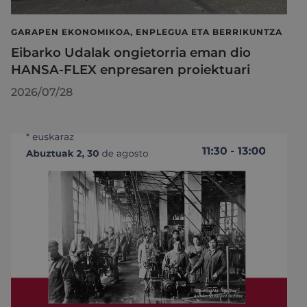
GARAPEN EKONOMIKOA, ENPLEGUA ETA BERRIKUNTZA
Eibarko Udalak ongietorria eman dio
HANSA-FLEX enpresaren proiektuari
2026/07/28