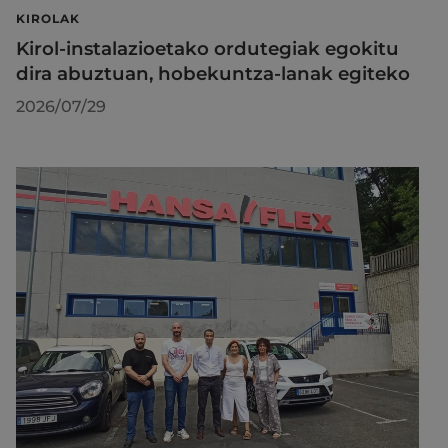
KIROLAK
Kirol-instalazioetako ordutegiak egokitu
dira abuztuan, hobekuntza-lanak egiteko
2026/07/29