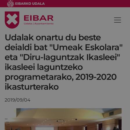
Udalak onartu du beste
deialdi bat "Umeak Eskolara"
eta "Diru-laguntzak Ikasleei"
ikasleei laguntzeko
programetarako, 2019-2020
ikasturterako
2019/09/04