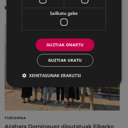
BESTE ALBISTE BATZUK
Sailkatu gabe
GUZTIAK ONARTU
GUZTIAK UKATU
XEHETASUNAK ERAKUTSI
TURISMOA
Azahara Dominguez diputatuak Eibarko