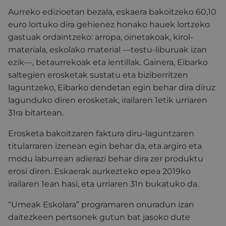
Aurreko edizioetan bezala, eskaera bakoitzeko 60,10
euro lortuko dira gehienez honako hauek lortzeko
gastuak ordaintzeko: arropa, oinetakoak, kirol-
materiala, eskolako material —testu-liburuak izan
ezik—, betaurrekoak eta lentillak. Gainera, Eibarko
saltegien erosketak sustatu eta biziberritzen
laguntzeko, Eibarko dendetan egin behar dira diruz
lagunduko diren erosketak, irailaren 1etik urriaren
31ra bitartean.
Erosketa bakoitzaren faktura diru-laguntzaren
titularraren izenean egin behar da, eta argiro eta
modu laburrean adierazi behar dira zer produktu
erosi diren. Eskaerak aurkezteko epea 2019ko
irailaren 1ean hasi, eta urriaren 31n bukatuko da.
“Umeak Eskolara” programaren onuradun izan
daitezkeen pertsonek gutun bat jasoko dute