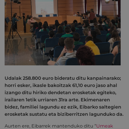
Udalak 258.800 euro bideratu ditu kanpainarako;
horri esker, ikasle bakoitzak 61,10 euro jaso ahal
izango ditu hiriko dendetan erosketak egiteko,
irailaren 1etik urriaren 31ra arte. Ekimenaren
bidez, familiei lagundu ez ezik, Eibarko saltegien
erosketak sustatu eta biziberritzen lagunduko da.
Aurten ere, Eibarrek mantenduko ditu “
Umeak