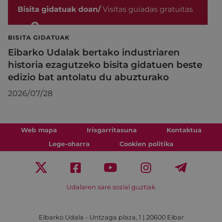
BISITA GIDATUAK
Eibarko Udalak bertako industriaren
historia ezagutzeko bisita gidatuen beste
edizio bat antolatu du abuzturako
2026/07/28
Web mapa
Irisgarritasuna
Kontaktua
Lege-oharra
Cookien politika
Udalaren sare sozial guztiak
Eibarko Udala - Untzaga plaza, 1 | 20600 Eibar