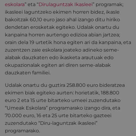
eskolara
” eta “
Dirulaguntzak Ikasleei
” programak;
ikasleei laguntzeko ekimen horren bidez, ikasle
bakoitzak 60,10 euro jaso ahal izango ditu hiriko
dendetan erosketak egiteko. Udalak onartu du
kanpaina horren aurtengo edizioa abian jartzea;
orain dela 19 urtetik hona egiten ari da kanpaina, eta
zuzentzen zaie eskolara joateko adineko seme-
alabak dauzkaten edo ikasketa arautuak edo
okupazionalak egiten ari diren seme-alabak
dauzkaten familiei.
Udalak onartu du guztira 258.800 euro bideratzea
ekimen biak egiteko aurten: horietatik, 188.800
euro 2 eta 15 urte bitarteko umeei zuzendutako
“Umeak Eskolara” programarako izango dira, eta
70.000 euro, 16 eta 25 urte bitarteko gazteei
zuzendutako “Diru-laguntzak ikasleei”
programarako.