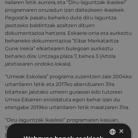
irailaren 1etik aurrera, eta “Diru-laguntzak ikasleei”
programaren onuradun izan daitezkeen ikasleek
Pegoratik pasatu beharko dute diru-laguntza
jasotzeko baldintzak azaltzen dituen
dokumentazioa hartzera. Eskaera-orria eta aurkeztu
beharreko dokumentazioa “Eibar Merkataritza
Gune Irekia” elkartearen bulegoan aurkeztu
beharko dira: Untzaga plaza 7, behea 3 (Artola
jatetxearen ondoko lokala).
“Umeak Eskolara” programa zuzentzen zaie 2004ko
urtarrilaren 1etik eta 2017ko abenduaren 31ra
bitartean jaiotako umeen gurasoei edo tutoreei.
Umea Eibarren erroldatuta egon behar izan du
etengabe 2019ko urtarrilaren 1etik maiatzaren 31ra.
“Diru-laguntzak Ikasleei” programaren kasuan,
1994ko urtarrilaren 1etik 2003ko abenduaren 31ra
×
bitartean jaiotako ikasleek eskatu ahal izango