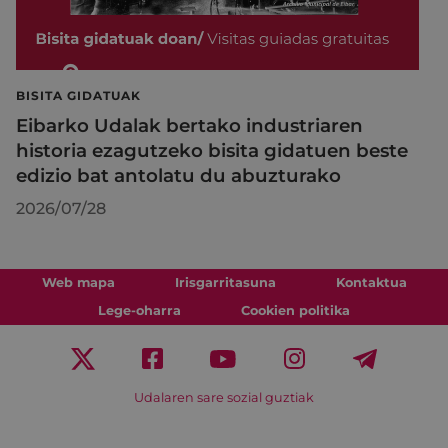
BISITA GIDATUAK
Eibarko Udalak bertako industriaren
historia ezagutzeko bisita gidatuen beste
edizio bat antolatu du abuzturako
2026/07/28
Web mapa
Irisgarritasuna
Kontaktua
Lege-oharra
Cookien politika
Udalaren sare sozial guztiak