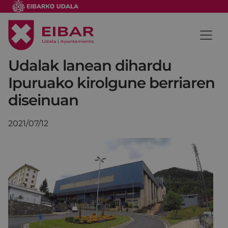
Udalak lanean dihardu
Ipuruako kirolgune berriaren
diseinuan
2021/07/12