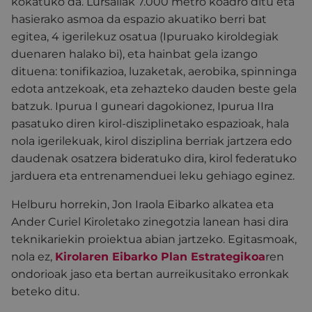
kokatuko da. Lursailak 7.000 metro koadro ditu eta
hasierako asmoa da espazio akuatiko berri bat
egitea, 4 igerilekuz osatua (Ipuruako kiroldegiak
duenaren halako bi), eta hainbat gela izango
dituena: tonifikazioa, luzaketak, aerobika, spinninga
edota antzekoak, eta zehazteko dauden beste gela
batzuk. Ipurua I guneari dagokionez, Ipurua IIra
pasatuko diren kirol-disziplinetako espazioak, hala
nola igerilekuak, kirol disziplina berriak jartzera edo
daudenak osatzera bideratuko dira, kirol federatuko
jarduera eta entrenamenduei leku gehiago eginez.
Helburu horrekin, Jon Iraola Eibarko alkatea eta
Ander Curiel Kiroletako zinegotzia lanean hasi dira
teknikariekin proiektua abian jartzeko. Egitasmoak,
nola ez,
Kirolaren Eibarko Plan Estrategikoa
ren
ondorioak jaso eta bertan aurreikusitako erronkak
beteko ditu.