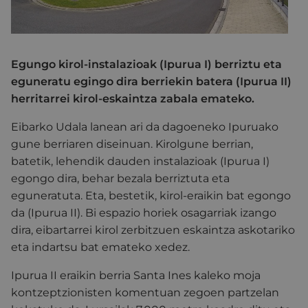
Egungo kirol-instalazioak (Ipurua I) berriztu eta
eguneratu egingo dira berriekin batera (Ipurua II)
herritarrei kirol-eskaintza zabala emateko.
Eibarko Udala lanean ari da dagoeneko Ipuruako
gune berriaren diseinuan. Kirolgune berrian,
batetik, lehendik dauden instalazioak (Ipurua I)
egongo dira, behar bezala berriztuta eta
eguneratuta. Eta, bestetik, kirol-eraikin bat egongo
da (Ipurua II). Bi espazio horiek osagarriak izango
dira, eibartarrei kirol zerbitzuen eskaintza askotariko
eta indartsu bat emateko xedez.
Ipurua II eraikin berria Santa Ines kaleko moja
kontzeptzionisten komentuan zegoen partzelan