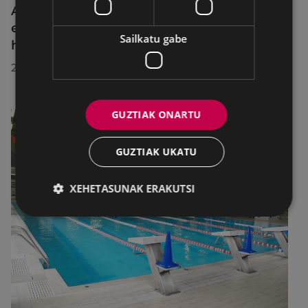
Azahara Dominguez diputatuak Eibarko
eraldaketa turistikoa nabarmendu du
Sailkatu gabe
herrira egin duen bisitan
2026/07/30
GUZTIAK ONARTU
GUZTIAK UKATU
XEHETASUNAK ERAKUTSI