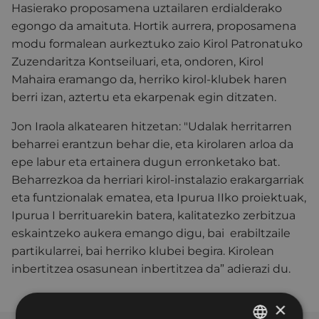
Hasierako proposamena uztailaren erdialderako
egongo da amaituta. Hortik aurrera, proposamena
modu formalean aurkeztuko zaio Kirol Patronatuko
Zuzendaritza Kontseiluari, eta, ondoren, Kirol
Mahaira eramango da, herriko kirol-klubek haren
berri izan, aztertu eta ekarpenak egin ditzaten.
Jon Iraola alkatearen hitzetan: "Udalak herritarren
beharrei erantzun behar die, eta kirolaren arloa da
epe labur eta ertainera dugun erronketako bat.
Beharrezkoa da herriari kirol-instalazio erakargarriak
eta funtzionalak ematea, eta Ipurua IIko proiektuak,
Ipurua I berrituarekin batera, kalitatezko zerbitzua
eskaintzeko aukera emango digu, bai erabiltzaile
partikularrei, bai herriko klubei begira. Kirolean
inbertitzea osasunean inbertitzea da” adierazi du.
×