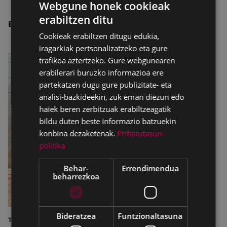
Webgune honek cookieak
erabiltzen ditu
BASQUE
BESTE ALBISTE BATZUK
Cookieak erabiltzen ditugu edukia,
SPANISH
iragarkiak pertsonalizatzeko eta gure
trafikoa aztertzeko. Gure webgunearen
erabilerari buruzko informazioa ere
partekatzen dugu gure publizitate- eta
analisi-bazkideekin, zuk eman diezun edo
haiek beren zerbitzuak erabiltzeagatik
bildu duten beste informazio batzuekin
konbina dezaketenak.
Pribatutasun-
politika
Behar-
Errendimendua
beharrezkoa
Bideratzea
Funtzionaltasuna
TURISMOA