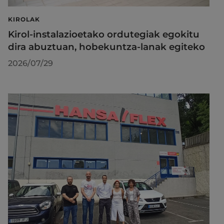
KIROLAK
Kirol-instalazioetako ordutegiak egokitu
dira abuztuan, hobekuntza-lanak egiteko
2026/07/29