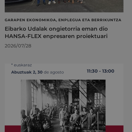
GARAPEN EKONOMIKOA, ENPLEGUA ETA BERRIKUNTZA
Eibarko Udalak ongietorria eman dio
HANSA-FLEX enpresaren proiektuari
2026/07/28