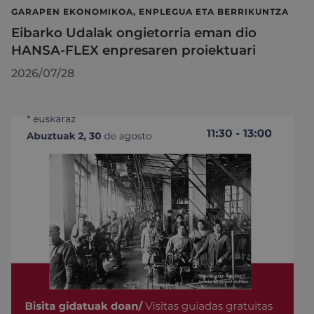
GARAPEN EKONOMIKOA, ENPLEGUA ETA BERRIKUNTZA
Eibarko Udalak ongietorria eman dio
HANSA-FLEX enpresaren proiektuari
2026/07/28