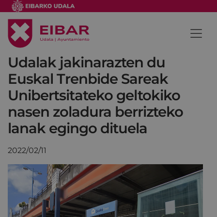
Udalak jakinarazten du
Euskal Trenbide Sareak
Unibertsitateko geltokiko
nasen zoladura berrizteko
lanak egingo dituela
2022/02/11