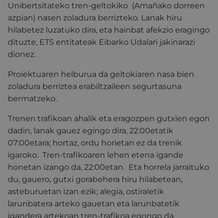
Unibertsitateko tren-geltokiko (Amañako dorreen
azpian) nasen zoladura berrizteko. Lanak hiru
hilabetez luzatuko dira, eta hainbat afekzio eragingo
dituzte, ETS entitateak Eibarko Udalari jakinarazi
dionez.
Proiektuaren helburua da geltokiaren nasa bien
zoladura berriztea erabiltzaileen segurtasuna
bermatzeko.
Trenen trafikoan ahalik eta eragozpen gutxien egon
dadin, lanak gauez egingo dira, 22:00etatik
07:00etara; hortaz, ordu horietan ez da trenik
igaroko. Tren-trafikoaren lehen etena igande
honetan izango da, 22:00etan. Eta horrela jarraituko
du, gauero, gutxi gorabehera hiru hilabetean,
asteburuetan izan ezik; alegia, ostiraletik
larunbatera arteko gauetan eta larunbatetik
igandera artekoan tren-trafikoa egongo da.