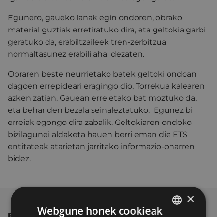
Egunero, gaueko lanak egin ondoren, obrako
material guztiak erretiratuko dira, eta geltokia garbi
geratuko da, erabiltzaileek tren-zerbitzua
normaltasunez erabili ahal dezaten.
Obraren beste neurrietako batek geltoki ondoan
dagoen errepideari eragingo dio, Torrekua kalearen
azken zatian. Gauean erreietako bat moztuko da,
eta behar den bezala seinaleztatuko. Egunez bi
erreiak egongo dira zabalik. Geltokiaren ondoko
bizilagunei aldaketa hauen berri eman die ETS
entitateak atarietan jarritako informazio-oharren
bidez.
×
Webgune honek cookieak
BESTE ALBISTE BATZUK