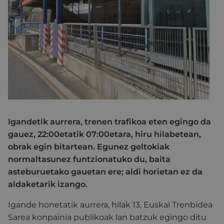
Igandetik aurrera, trenen trafikoa eten egingo da
gauez, 22:00etatik 07:00etara, hiru hilabetean,
obrak egin bitartean. Egunez geltokiak
normaltasunez funtzionatuko du, baita
asteburuetako gauetan ere; aldi horietan ez da
aldaketarik izango.
Igande honetatik aurrera, hilak 13, Euskal Trenbidea
Sarea konpainia publikoak lan batzuk egingo ditu