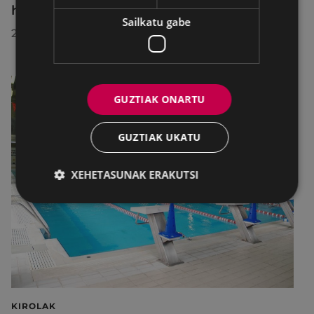
herrira egin duen bisitan
Sailkatu gabe
2026/07/30
GUZTIAK ONARTU
GUZTIAK UKATU
XEHETASUNAK ERAKUTSI
KIROLAK