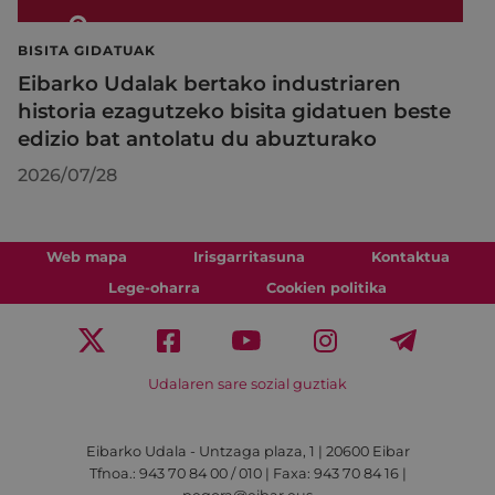
BISITA GIDATUAK
Eibarko Udalak bertako industriaren
historia ezagutzeko bisita gidatuen beste
edizio bat antolatu du abuzturako
2026/07/28
Web mapa
Irisgarritasuna
Kontaktua
Lege-oharra
Cookien politika
Udalaren sare sozial guztiak
Eibarko Udala - Untzaga plaza, 1 | 20600 Eibar
Tfnoa.: 943 70 84 00 / 010 | Faxa: 943 70 84 16 |