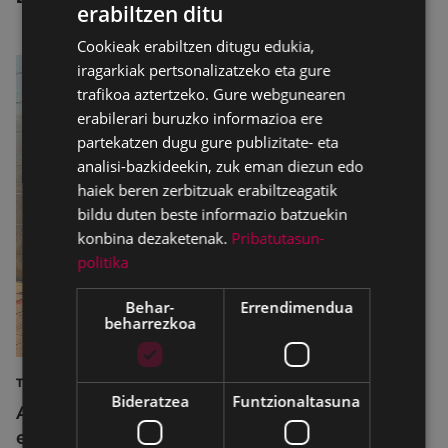
erabiltzen ditu
BASQUE
Cookieak erabiltzen ditugu edukia,
SPANISH
iragarkiak pertsonalizatzeko eta gure
trafikoa aztertzeko. Gure webgunearen
erabilerari buruzko informazioa ere
partekatzen dugu gure publizitate- eta
analisi-bazkideekin, zuk eman diezun edo
haiek beren zerbitzuak erabiltzeagatik
bildu duten beste informazio batzuekin
konbina dezaketenak.
Pribatutasun-
politika
Behar-
Errendimendua
beharrezkoa
TURISMOA
Bideratzea
Funtzionaltasuna
Azahara Dominguez diputatuak Eibarko
eraldaketa turistikoa nabarmendu du