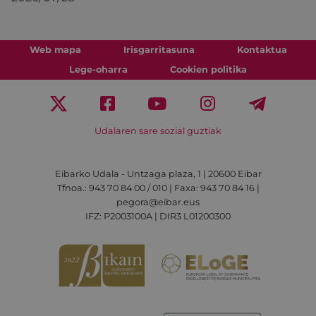
Web mapa
Irisgarritasuna
Kontaktua
Lege-oharra
Cookien politika
Udalaren sare sozial guztiak
Eibarko Udala - Untzaga plaza, 1 | 20600 Eibar
Tfnoa.: 943 70 84 00 / 010 | Faxa: 943 70 84 16 |
pegora@eibar.eus
IFZ: P2003100A | DIR3 L01200300