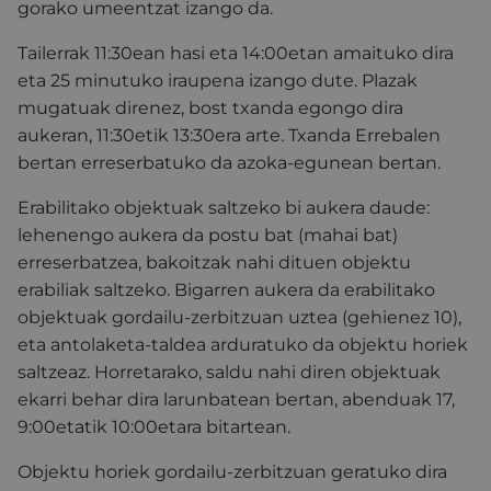
gorako umeentzat izango da.
Tailerrak 11:30ean hasi eta 14:00etan amaituko dira
eta 25 minutuko iraupena izango dute. Plazak
mugatuak direnez, bost txanda egongo dira
aukeran, 11:30etik 13:30era arte. Txanda Errebalen
bertan erreserbatuko da azoka-egunean bertan.
Erabilitako objektuak saltzeko bi aukera daude:
lehenengo aukera da postu bat (mahai bat)
erreserbatzea, bakoitzak nahi dituen objektu
erabiliak saltzeko. Bigarren aukera da erabilitako
objektuak gordailu-zerbitzuan uztea (gehienez 10),
eta antolaketa-taldea arduratuko da objektu horiek
saltzeaz. Horretarako, saldu nahi diren objektuak
ekarri behar dira larunbatean bertan, abenduak 17,
9:00etatik 10:00etara bitartean.
Objektu horiek gordailu-zerbitzuan geratuko dira