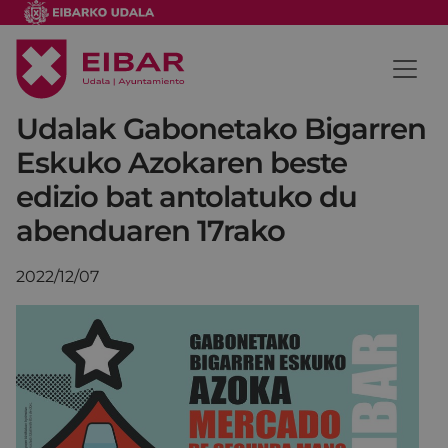
Udalak Gabonetako Bigarren
Eskuko Azokaren beste
edizio bat antolatuko du
abenduaren 17rako
2022/12/07