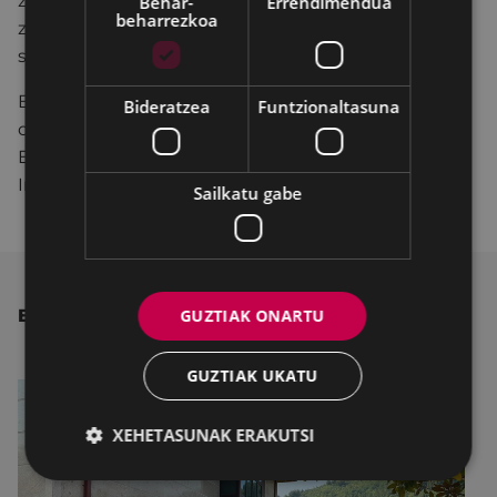
zituzten beren objektuak gordailu-zerbitzuan,
Behar-
Errendimendua
beharrezkoa
zeinean antolaketa-taldea arduratu zen gauzen
salmentaz.
Bigarren eskuko azoka hau antolatzeko, Udalak
Bideratzea
Funtzionaltasuna
dirulaguntza bat eskatu dio Eusko Jaurlaritzako
Ekonomiaren Garapen, Iraunkortasun eta
Ingurumen Sailari.
Sailkatu gabe
GUZTIAK ONARTU
BESTE ALBISTE BATZUK
GUZTIAK UKATU
XEHETASUNAK ERAKUTSI