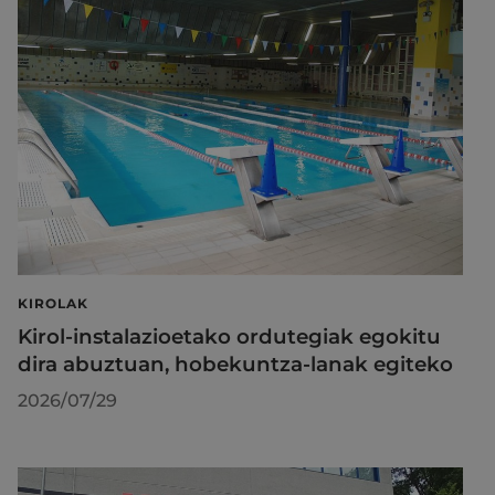
KIROLAK
Kirol-instalazioetako ordutegiak egokitu
dira abuztuan, hobekuntza-lanak egiteko
2026/07/29