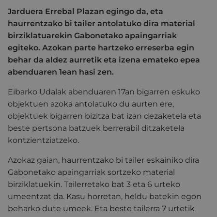
Jarduera Errebal Plazan egingo da, eta
haurrentzako bi tailer antolatuko dira material
birziklatuarekin Gabonetako apaingarriak
egiteko. Azokan parte hartzeko erreserba egin
behar da aldez aurretik eta izena emateko epea
abenduaren 1ean hasi zen.
Eibarko Udalak abenduaren 17an bigarren eskuko
objektuen azoka antolatuko du aurten ere,
objektuek bigarren bizitza bat izan dezaketela eta
beste pertsona batzuek berrerabil ditzaketela
kontzientziatzeko.
Azokaz gaian, haurrentzako bi tailer eskainiko dira
Gabonetako apaingarriak sortzeko material
birziklatuekin. Tailerretako bat 3 eta 6 urteko
umeentzat da. Kasu horretan, heldu batekin egon
beharko dute umeek. Eta beste tailerra 7 urtetik