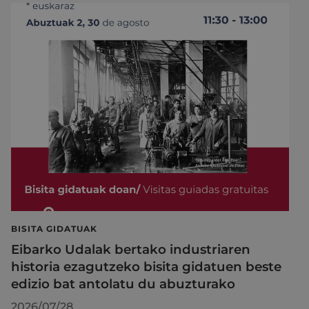
BISITA GIDATUAK
Eibarko Udalak bertako industriaren
historia ezagutzeko bisita gidatuen beste
edizio bat antolatu du abuzturako
2026/07/28