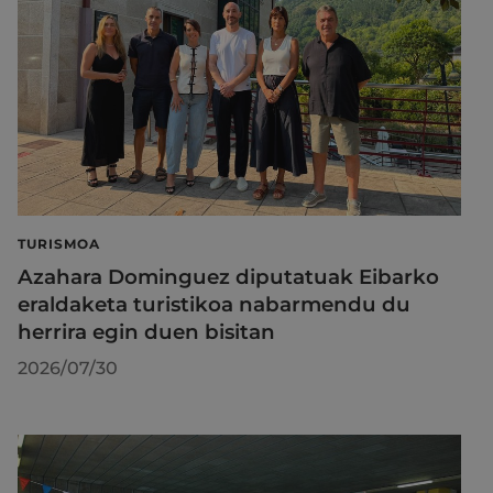
TURISMOA
Azahara Dominguez diputatuak Eibarko
eraldaketa turistikoa nabarmendu du
herrira egin duen bisitan
2026/07/30