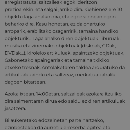
erregistratuta, saltzaileak egoki deritzon
prezioarekin, eta salgai jarriko dira. Gehienez ere 10
objektu laga ahalko dira, eta egoera onean egon
beharko dira. Kasu honetan, ez da onartuko
arroparik, erabilitako osagarririk, tamaina handiko
objekturik... Laga ahalko diren objektuak: liburuak,
musika eta zinemako objektuak (diskoak, CDak,
DVDak…), kiroleko artikuluak, apaintzeko objektuak,
Gabonetako apaingarriak eta tamaina txikiko
etxeko tresnak. Antolaketaren taldea arduratuko da
artikuluak zaindu eta saltzeaz, merkatua zabalik
dagoen bitartean.
Azoka ixtean, 14:00etan, saltzaileak azokara itzuliko
dira salmentaren dirua edo saldu ez diren artikuluak
jasotzera.
Bi aukeretako edozeinetan parte hartzeko,
ezinbestekoa da aurretik erreserba egitea eta