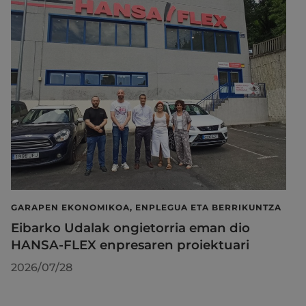
GARAPEN EKONOMIKOA, ENPLEGUA ETA BERRIKUNTZA
Eibarko Udalak ongietorria eman dio
HANSA-FLEX enpresaren proiektuari
2026/07/28