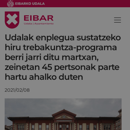
Udalak enplegua sustatzeko
hiru trebakuntza-programa
berri jarri ditu martxan,
zeinetan 45 pertsonak parte
hartu ahalko duten
2021/02/08