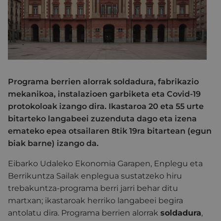
Programa berrien alorrak soldadura, fabrikazio
mekanikoa, instalazioen garbiketa eta Covid-19
protokoloak izango dira. Ikastaroa 20 eta 55 urte
bitarteko langabeei zuzenduta dago eta izena
emateko epea otsailaren 8tik 19ra bitartean (egun
biak barne) izango da.
Eibarko Udaleko Ekonomia Garapen, Enplegu eta
Berrikuntza Sailak enplegua sustatzeko hiru
trebakuntza-programa berri jarri behar ditu
martxan; ikastaroak herriko langabeei begira
antolatu dira. Programa berrien alorrak
soldadura
,