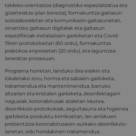
taldeko orientazioa (diagnostiko espezializatua eta
gizarteratze-plan berezia), formakuntza gaitasun
soziolaboraletan eta komunikazio-gaitasunetan,
oinarrizko gaitasun digitalak eta gaitasun
espezifikoak instalazioen garbiketan eta Covid-
19ren protokoloetan (60 ordu), formakuntza
praktikoa enpresetan (20 ordu), eta laguntzea
laneratze-prozesuan.
Programa horretan, landuko dira eraikin eta
lokaletako zoru, horma eta sabaien garbiketa,
tratamendua eta mantenimendua, barruko
altzarien eta kristalen garbiketa, desinfektagarri
nagusiak, koronabirusak azaletan irautea,
desinfekzio-protokoloak, segurtasuna eta higienea
garbiketa-produktu kimikoetan, lan-arriskuen
prebentzioa koronabirusaren aurkako desinfekzio-
lanetan, edo hondakinen tratamendua.