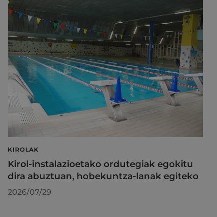
KIROLAK
Kirol-instalazioetako ordutegiak egokitu
dira abuztuan, hobekuntza-lanak egiteko
2026/07/29