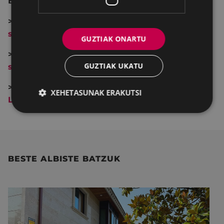
Enplegua sustatzeko trebakuntza programak:
>>>
Fabrikazio mekanikoaren arloan enplegua
sustatzeko programa (2021)
GUZTIAK ONARTU
>>>
TIG soldaduraren arloan enplegua
GUZTIAK UKATU
sustatzeko programa (2021)
>>>
Gizarteratzeko eta laneratzeko “ZUEKIN-
XEHETASUNAK ERAKUTSI
LAN” laguntza programa (2021)
BESTE ALBISTE BATZUK