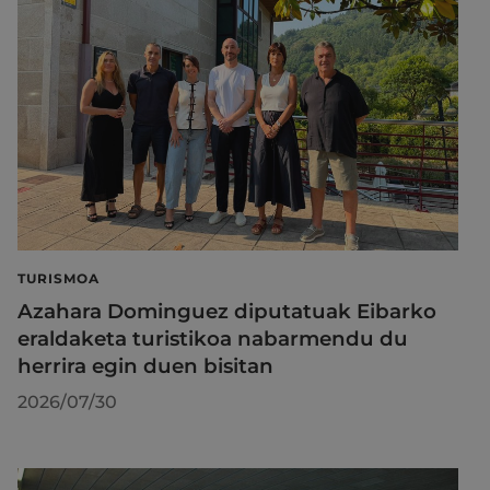
TURISMOA
Azahara Dominguez diputatuak Eibarko
eraldaketa turistikoa nabarmendu du
herrira egin duen bisitan
2026/07/30