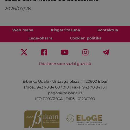
2026/07/28
Web mapa
Irisgarritasuna
Kontaktua
Lege-oharra
Cookien politika
Udalaren sare sozial guztiak
Eibarko Udala - Untzaga plaza, 1 | 20600 Eibar
Tfnoa.: 943 70 84 00 / 010 | Faxa: 943 70 84 16 |
pegora@eibar.eus
IFZ: P2003100A | DIR3 L01200300