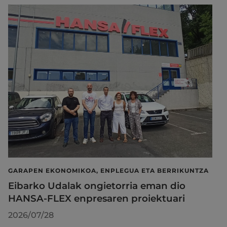
GARAPEN EKONOMIKOA, ENPLEGUA ETA BERRIKUNTZA
Eibarko Udalak ongietorria eman dio
HANSA-FLEX enpresaren proiektuari
2026/07/28