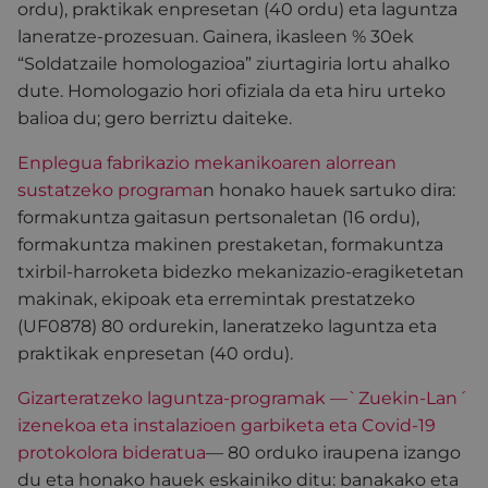
ordu), praktikak enpresetan (40 ordu) eta laguntza
laneratze-prozesuan. Gainera, ikasleen % 30ek
“Soldatzaile homologazioa” ziurtagiria lortu ahalko
dute. Homologazio hori ofiziala da eta hiru urteko
balioa du; gero berriztu daiteke.
Enplegua fabrikazio mekanikoaren alorrean
sustatzeko programa
n honako hauek sartuko dira:
formakuntza gaitasun pertsonaletan (16 ordu),
formakuntza makinen prestaketan, formakuntza
txirbil-harroketa bidezko mekanizazio-eragiketetan
makinak, ekipoak eta erremintak prestatzeko
(UF0878) 80 ordurekin, laneratzeko laguntza eta
praktikak enpresetan (40 ordu).
Gizarteratzeko laguntza-programak —`Zuekin-Lan´
izenekoa eta instalazioen garbiketa eta Covid-19
protokolora bideratua
— 80 orduko iraupena izango
du eta honako hauek eskainiko ditu: banakako eta