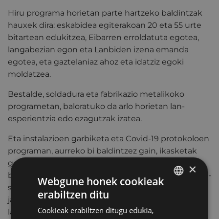
Hiru programa horietan parte hartzeko baldintzak
hauxek dira: eskabidea egiterakoan 20 eta 55 urte
bitartean edukitzea, Eibarren erroldatuta egotea,
langabezian egon eta Lanbiden izena emanda
egotea, eta gaztelaniaz ahoz eta idatziz egoki
moldatzea.
Bestalde, soldadura eta fabrikazio metalikoko
programetan, baloratuko da arlo horietan lan-
esperientzia edo ezagutzak izatea.
Eta instalazioen garbiketa eta Covid-19 protokoloen
programan, aurreko bi baldintzez gain, ikasketak
gehienez ere Batxilergoa izango dira, eta honako
×
baldintza hauetakoren bat bete beharko dute: Diru-
Webgune honek cookieak
sarrerak Bermatzeko Errenta edo langabezia
erabiltzen ditu
BASQUE
jasotzea, karga familiarrak izatea eta iraupen luzeko
Cookieak erabiltzen ditugu edukia,
langabea izatea (12 hilabete baino gehiago)
SPANISH