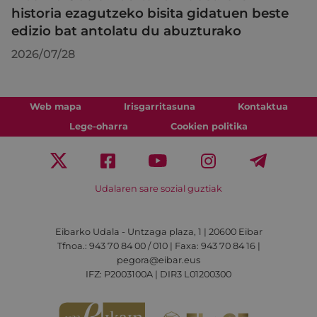
historia ezagutzeko bisita gidatuen beste
edizio bat antolatu du abuzturako
2026/07/28
Web mapa
Irisgarritasuna
Kontaktua
Lege-oharra
Cookien politika
Udalaren sare sozial guztiak
Eibarko Udala - Untzaga plaza, 1 | 20600 Eibar
Tfnoa.: 943 70 84 00 / 010 | Faxa: 943 70 84 16 |
pegora@eibar.eus
IFZ: P2003100A | DIR3 L01200300