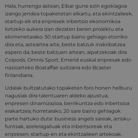
Hala, hurrengo astean, Eibar gune ezin egokiagoa
izango jendea topaketetan elkartu, eta ekintzaileek,
startup-ek eta enpresek inbertsio ekonomikoa
lortzeko aukera izan dezaten beren proiektu eta
ekimenetarako. 50 startup baino gehiago etorriko
dira eta, asteartea arte, beste batzuk inskribatzea
espero da; beste batzuen artean, aipatzekoak dira
Coipods, Omnis Sport, Emerid euskal enpresak edo
nazioarteko Boataffair suitzarra edo Bcaster
finlandiarra.
Udalak bultzatutako topaketen foro honen helburu
nagusiak dira talentuaren aldeko apustua,
enpresen dinamizazioa, berrikuntza edo inbertsioa
erakartzea; horretarako, 20 sare baino gehiagok
parte hartuko dute: business angels sareak, arrisku-
funtsak, azeleragailuak eta inbertsoreak eta
enpresen, startup-en eta ekintzaileen artekoak.