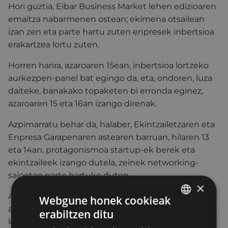
Hori guztia, Eibar Business Market lehen edizioaren
emaitza nabarmenen ostean; ekimena otsailean
izan zen eta parte hartu zuten enpresek inbertsioa
erakartzea lortu zuten.
Horren harira, azaroaren 15ean, inbertsioa lortzeko
aurkezpen-panel bat egingo da, eta, ondoren, luza
daiteke, banakako topaketen bi erronda eginez,
azaroaren 15 eta 16an izango direnak.
Azpimarratu behar da, halaber, Ekintzailetzaren eta
Enpresa Garapenaren astearen barruan, hilaren 13
eta 14an, protagonismoa startup-ek berek eta
ekintzaileek izango dutela, zeinek networking-
saioetan parte hartuko duten.
×
Alberto Albistegui zinegotziaren adierazpenen
Webgune honek cookieak
arabera, “ekintzailetza-foroak duen dimentsioagatik
erabiltzen ditu
BASQUE
lortu dugu gero eta ekintzaile gehiagok izatea