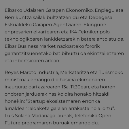
Eibarko Udalaren Garapen Ekonomiko, Enplegu eta
Berrikuntza sailak bultzatzen du eta Debegesa
Eskualdeko Garapen Agentziaren, Ekingune
enpresarien elkartearen eta IK4-Tekniker polo
teknologikoaren lankidetzarekin batera antolatu da.
Eibar Business Market nazioarteko fororik
garrantzitsuenetako bat bihurtu da ekintzailetzaren
eta inbertsioaren arloan.
Reyes Maroto Industria, Merkataritza eta Turismoko
ministroak emango dio hasiera ekimenaren
inaugurazioari azaroaren 13a, 11:30ean, eta horren
ondoren jarduerak hasiko dira honako hitzaldi
honekin: “Startup ekosistemaren erronka
lurraldean: aldaketa garaian arrakasta nola lortu”.
Luis Solana Madariaga jaunak, Telefonika Open
Future programaren buruak emango du.