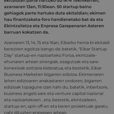
ekitaldian parte hartuko du IK-4 Teknikerren,
azaroaren 13an, 11:30ean. 50 startup baino
gehiagok parte hartuko dute ekitaldian; ekimen
hau finantzaketa-foro handienetako bat da eta
Ekintzailetza eta Enpresa Garapenaren Asteren
barruan kokatzen da.
Azaroaren 13, 14, 15 eta 16an, Eibarko herria bi ekitaldi
bereziren egoitza izango da: batetik, "Eibar Startup
Day" startup-en nazioarteko Foroa, ekintzaile-
ehunaren artean sinergiak, ezagutzak eta sare-
konexioak sortzera bideratua, eta bestetik, Eibar
Business Marketen bigarren edizioa. Ekimenaren
lehen edizioaren arrakastaren ondoren, bigarren
edizioak topagune izan nahi du, batetik, inbertsore,
business angels sare eta venture capital nazional
eta nazioartekoen , eta, bestetik, ekintzaileen,
startup-en, spin off-en eta beren proiektuak garatu
nahi dituzten enpresen artean.