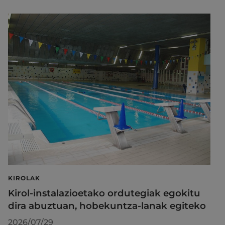
KIROLAK
Kirol-instalazioetako ordutegiak egokitu
dira abuztuan, hobekuntza-lanak egiteko
2026/07/29