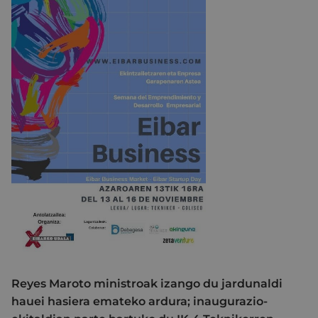
Reyes Maroto ministroak izango du jardunaldi
hauei hasiera emateko ardura; inaugurazio-