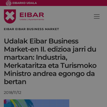
EIBAR EIBAR BUSINESS MARKET
Udalak Eibar Business
Market-en II. edizioa jarri du
martxan: Industria,
Merkataritza eta Turismoko
Ministro andrea egongo da
bertan
2018/11/12