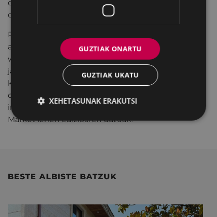
duela hilabete batzuk hasitakoa sendotu ahalko
dugula".
Parte-hartzea eta jardueretara joatea doakoa da
aforoa bete arte; izena eman daiteke bai
GUZTIAK ONARTU
www.eibarbusiness.com helbidean, bai
jardunaldietan bertan. Gainera, orri horretan bertan
GUZTIAK UKATU
kontsultatu ahalko dira egitarauaren datak eta
ordutegiak, hizlariak, gaiak, bai eta ekintzaileen eta
XEHETASUNAK ERAKUTSI
inbertsoreen arteko topaketak, eta Eibar Business
Market lehen edizioaren datuak.
BESTE ALBISTE BATZUK