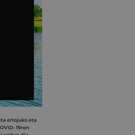
ta erlojuko eta
COVID- 19ren