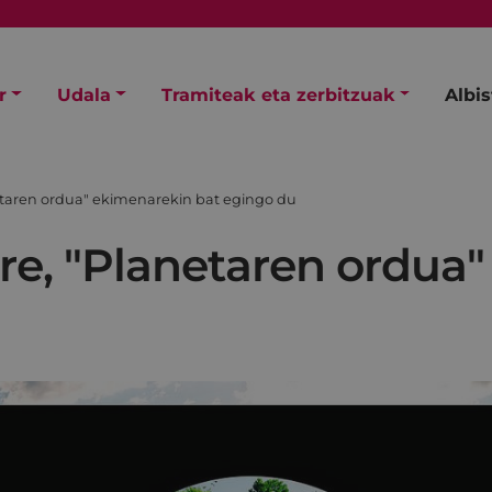
r
Udala
Tramiteak eta zerbitzuak
Albi
etaren ordua" ekimenarekin bat egingo du
ere, "Planetaren ordua