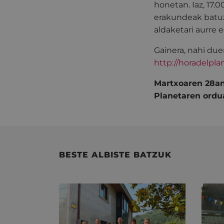
honetan. Iaz, 17.
erakundeak batuz,
aldaketari aurre e
Gainera, nahi d
http://horadelplan
Martxoaren 28an,
Planetaren ordu
BESTE ALBISTE BATZUK