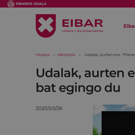
Eiba
Hasiera
Albisteak
Udalak, aurten ere, "Plan
Udalak, aurten 
bat egingo du
2020/03/26