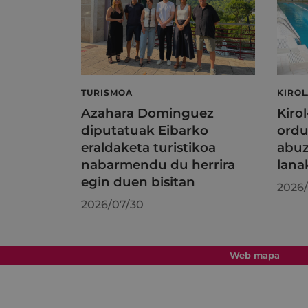
TURISMOA
KIRO
Azahara Dominguez
Kiro
diputatuak Eibarko
ordu
eraldaketa turistikoa
abuz
nabarmendu du herrira
lana
egin duen bisitan
2026/
2026/07/30
Web mapa