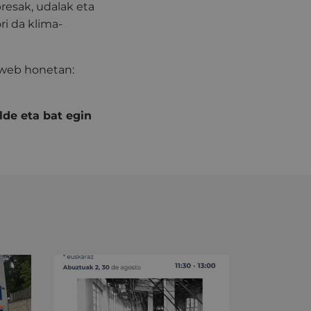
presak, udalak eta
ri da klima-
 web honetan:
lde eta bat egin