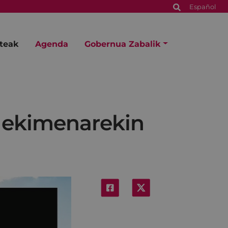
Español
steak
Agenda
Gobernua Zabalik
" ekimenarekin