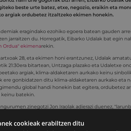
rioz hain une gogorrak bizi arren, Eibarko Udalak de
egiteko beste urte batez, etxe, negozio, eraikin eta m
o argiak ordubetez itzaltzeko ekimen honekin.
demiak eragindako ezohiko egoera batean gauden arren
zen jarraitzen du. Horregatik, Eibarko Udalak bat egin na
en Ordua" ekimena
rekin.
martxoak 28, eta ekimen honi erantzunez, Udalak amatat
tik 21:30era bitartean, Untzaga plazako eta Udaletxe on
peetako argiak, klima-aldaketaren aurkako keinu sinboli
ak ere gonbidatzen ditu klima-aldaketaren aurkako eta 
imendu global handi honekin bat egitera, ordubetez arg
 keinu batekin.
ngurumen zinegotzi Jon Iraolak adierazi duenez, "larunb
era behartuta egongo garenez, une egokia izan daiteke 
aldaketak eta gure planetaren egoerak kezkatu egiten g
ek cookieak erabiltzen ditu
a gogor honetan egonik ere. Hortaz, batu gaitezen ekim