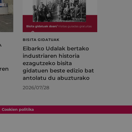
BISITA GIDATUAK
A
Eibarko Udalak bertako
industriaren historia
ezagutzeko bisita
ren
gidatuen beste edizio bat
antolatu du abuzturako
2026/07/28
Cookien politika