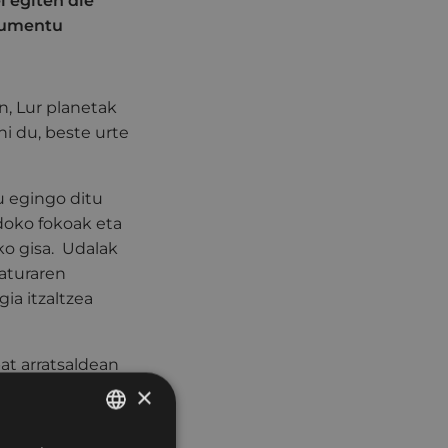
i egiten die
onumentu
, Lur planetak
hi du, beste urte
u egingo ditu
doko fokoak eta
ko gisa. Udalak
naturaren
ia itzaltzea
at arratsaldean
beste behin ere
×
aituela, baita
enera eta