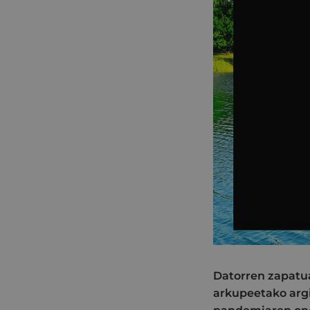
Datorren zapatua
arkupeetako argi