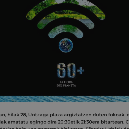
n, hilak 28, Untzaga plaza argiztatzen duten fokoak, e
ak amatatu egingo dira 20:30etik 21:30era bitartean. 