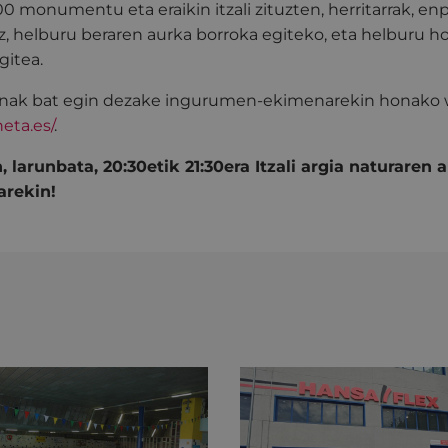
000 monumentu eta eraikin itzali zituzten, herritarrak, en
 helburu beraren aurka borroka egiteko, eta helburu ho
gitea.
uenak bat egin dezake ingurumen-ekimenarekin honako
eta.es/
.
 larunbata, 20:30etik 21:30era Itzali argia naturaren a
arekin!