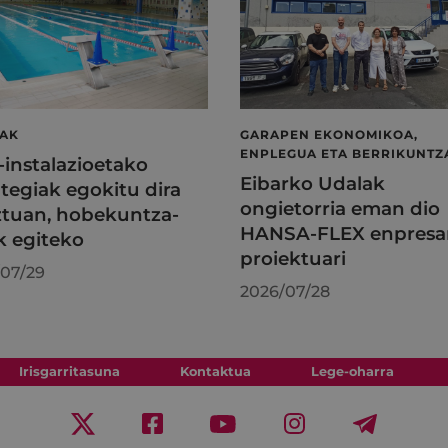
LAK
GARAPEN EKONOMIKOA,
ENPLEGUA ETA BERRIKUNTZ
l-instalazioetako
Eibarko Udalak
tegiak egokitu dira
ongietorria eman dio
tuan, hobekuntza-
HANSA-FLEX enpresa
k egiteko
proiektuari
07/29
2026/07/28
Irisgarritasuna
Kontaktua
Lege-oharra