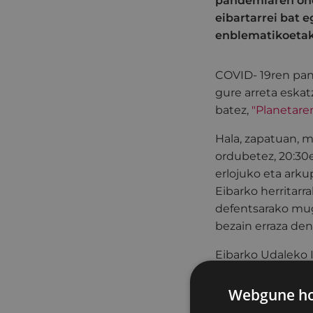
pandemiaren ondo
eibartarrei bat 
enblematikoetak
COVID- 19ren pan
gure arreta eskat
batez,
"Planetar
Hala, zapatuan, 
ordubetez, 20:30e
erlojuko eta arku
Eibarko herritarr
defentsarako mug
bezain erraza den
Eibarko Udaleko I
gure etxean egot
erakusteko klima-
Webgune hon
bizi dugun egoer