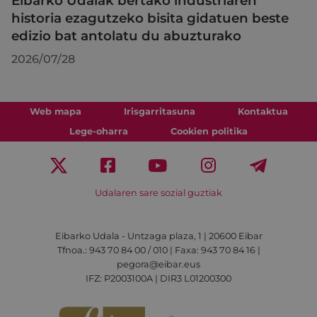
Eibarko Udalak bertako industriaren
historia ezagutzeko bisita gidatuen beste
edizio bat antolatu du abuzturako
2026/07/28
Web mapa
Irisgarritasuna
Kontaktua
Lege-oharra
Cookien politika
Udalaren sare sozial guztiak
Eibarko Udala - Untzaga plaza, 1 | 20600 Eibar
Tfnoa.: 943 70 84 00 / 010 | Faxa: 943 70 84 16 |
pegora@eibar.eus
IFZ: P2003100A | DIR3 L01200300