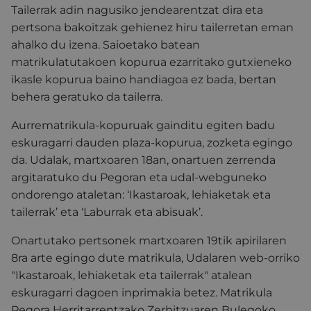
Tailerrak adin nagusiko jendearentzat dira eta
pertsona bakoitzak gehienez hiru tailerretan eman
ahalko du izena. Saioetako batean
matrikulatutakoen kopurua ezarritako gutxieneko
ikasle kopurua baino handiagoa ez bada, bertan
behera geratuko da tailerra.
Aurrematrikula-kopuruak gainditu egiten badu
eskuragarri dauden plaza-kopurua, zozketa egingo
da. Udalak, martxoaren 18an, onartuen zerrenda
argitaratuko du Pegoran eta udal-webguneko
ondorengo ataletan: ‘Ikastaroak, lehiaketak eta
tailerrak’ eta ‘Laburrak eta abisuak’.
Onartutako pertsonek martxoaren 19tik apirilaren
8ra arte egingo dute matrikula, Udalaren web-orriko
"Ikastaroak, lehiaketak eta tailerrak" atalean
eskuragarri dagoen inprimakia betez. Matrikula
Pegora Herritarrentzako Zerbitzuaren Bulegoko