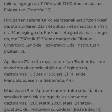
tailerra egingo da, 11:00etatik 13:00etara euskaraz.
Eskusutxo (Estaziño, 16)
Hirugarren tailerra 'Brikolaje tresnak erabiltzen ikasi'
da, eta apirilaren 23an eta 30ean eta maiatzaren 7an
eta 14an egingo da. Euskaraz eta gaztelaniaz izango
da, eta 17:30etik 19:30era emango da Eibarko
Oinarrizko Lanbide Heziketako Udal Institutuan
(Azitain, 2).
Apirilaren 27an eta maiatzaren 4an ‘Biziberritu zure
altzari eta dekorazio objektuak’ egingo da,
gaztelaniaz, 10:30etik 13:30era, El Taller de
Manualidadesen (Bidebarrieta, 44).
Maiatzaren 9an ‘Aprobetxamenduko sukaldaritza:
sasoiko barazkiak’ egingo da, euskaraz eta
gaztelaniaz, 18:00etatik 20:00etara. Baratzek
gidatuko du, Portaleko sukaldean (Bista Eder, 10).