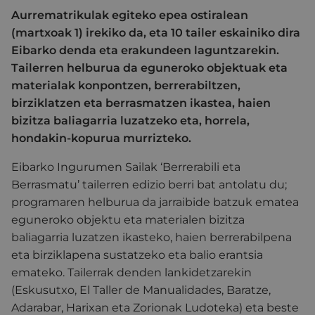
Aurrematrikulak egiteko epea ostiralean
(martxoak 1) irekiko da, eta 10 tailer eskainiko dira
Eibarko denda eta erakundeen laguntzarekin.
Tailerren helburua da eguneroko objektuak eta
materialak konpontzen, berrerabiltzen,
birziklatzen eta berrasmatzen ikastea, haien
bizitza baliagarria luzatzeko eta, horrela,
hondakin-kopurua murrizteko.
Eibarko Ingurumen Sailak ‘Berrerabili eta
Berrasmatu’ tailerren edizio berri bat antolatu du;
programaren helburua da jarraibide batzuk ematea
eguneroko objektu eta materialen bizitza
baliagarria luzatzen ikasteko, haien berrerabilpena
eta birziklapena sustatzeko eta balio erantsia
emateko. Tailerrak denden lankidetzarekin
(Eskusutxo, El Taller de Manualidades, Baratze,
Adarabar, Harixan eta Zorionak Ludoteka) eta beste