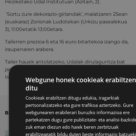
Heziketako Udal Institutuan (Azitain, 2).
'Sortu zure dekorazio-girlandak’, maiatzaren 25ean
(euskaraz) Zorionak Ludotekan (Urkizu pasealekua
3), 11:00etatik 13:00etara.
Tailerren prezioa 6 eta 16 euro bitartekoa izango da,
iraupenaren arabera.
Tailer hauek antolatzeko, Udalak dirulaguntza bat
jaso du Eusko Jaurlaritzako Ekonomiaren Garapen,
Iraunkortasun eta Ingurumen Sailetik.
Webgune honek cookieak erabiltzen
ditu
Cookieak erabiltzen ditugu edukia, iragarkiak
pertsonalizatzeko eta gure trafikoa aztertzeko. Gure
webgunearen erabilerari buruzko informazioa ere
BESTE ALBISTE BATZUK
partekatzen dugu gure publizitate- eta analisi-bazkid
zuk eman diezun edo haiek beren zerbitzuak
erabiltzeagatik bildu duten beste informazio batzuek