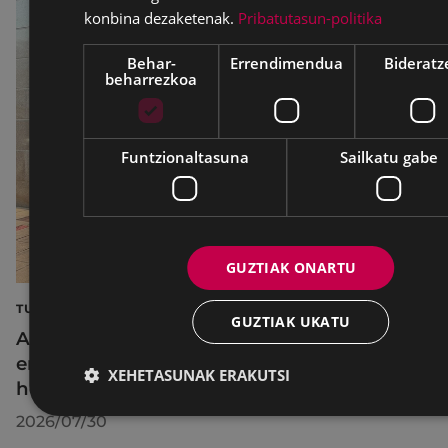
konbina dezaketenak.
Pribatutasun-politika
Behar-
Errendimendua
Bideratz
beharrezkoa
Funtzionaltasuna
Sailkatu gabe
GUZTIAK ONARTU
TURISMOA
GUZTIAK UKATU
Azahara Dominguez diputatuak Eibarko
eraldaketa turistikoa nabarmendu du
XEHETASUNAK ERAKUTSI
herrira egin duen bisitan
2026/07/30