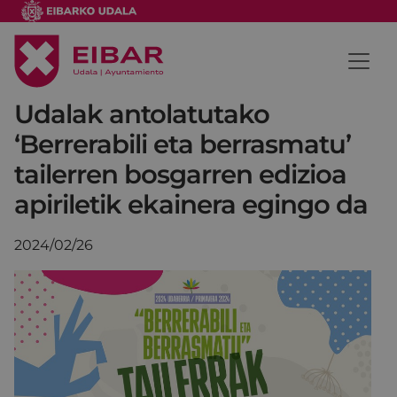
Udalak antolatutako
‘Berrerabili eta berrasmatu’
tailerren bosgarren edizioa
apiriletik ekainera egingo da
2024/02/26