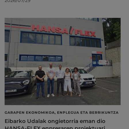
2026/07/29
GARAPEN EKONOMIKOA, ENPLEGUA ETA BERRIKUNTZA
Eibarko Udalak ongietorria eman dio
HANSA-FLEX enpresaren proiektuari