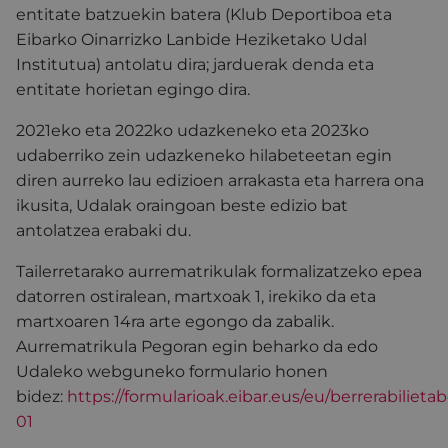
entitate batzuekin batera (Klub Deportiboa eta
Eibarko Oinarrizko Lanbide Heziketako Udal
Institutua) antolatu dira; jarduerak denda eta
entitate horietan egingo dira.
2021eko eta 2022ko udazkeneko eta 2023ko
udaberriko zein udazkeneko hilabeteetan egin
diren aurreko lau edizioen arrakasta eta harrera ona
ikusita, Udalak oraingoan beste edizio bat
antolatzea erabaki du.
Tailerretarako aurrematrikulak formalizatzeko epea
datorren ostiralean, martxoak 1, irekiko da eta
martxoaren 14ra arte egongo da zabalik.
Aurrematrikula Pegoran egin beharko da edo
Udaleko webguneko formulario honen
bidez:
https://formularioak.eibar.eus/eu/berrerabiliet
01