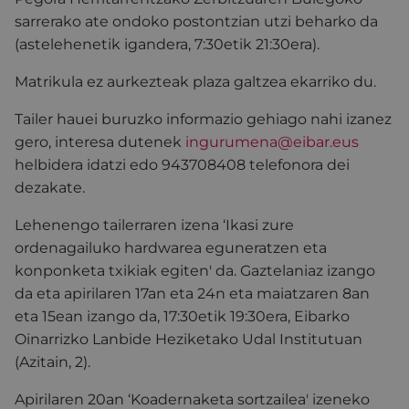
sarrerako ate ondoko postontzian utzi beharko da
(astelehenetik igandera, 7:30etik 21:30era).
Matrikula ez aurkezteak plaza galtzea ekarriko du.
Tailer hauei buruzko informazio gehiago nahi izanez
gero, interesa dutenek
ingurumena@eibar.eus
helbidera idatzi edo 943708408 telefonora dei
dezakate.
Lehenengo tailerraren izena ‘Ikasi zure
ordenagailuko hardwarea eguneratzen eta
konponketa txikiak egiten' da. Gaztelaniaz izango
da eta apirilaren 17an eta 24n eta maiatzaren 8an
eta 15ean izango da, 17:30etik 19:30era, Eibarko
Oinarrizko Lanbide Heziketako Udal Institutuan
(Azitain, 2).
Apirilaren 20an ‘Koadernaketa sortzailea' izeneko