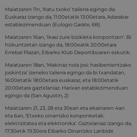
Maiatzaren 11n, ‘Katu txoko’ tailerra egingo da.
Euskaraz izango da, 11:00etatik 13:00etara, Adarabar
establezimenduan (Eulogio Garate, 6B).
Maiatzaren 16an, ‘Ikasi zure bizikleta konpontzen’. Bi
hizkuntzetan izango da, 18:00eatik 20:00etara
Errebal Plazan, Eibarko Klub Deportiboaren eskutik.
Maiatzaren 18an, ‘Makinaz nola josi: hasiberrientzako
joskintza’ izeneko tailerra egingo da bi txandatan,
16:00etatik 18:00etara euskaraz, eta 18:00etatik
20:00etara gaztelaniaz. Harixan establezimenduan
egingo da (San Agustin, 2)
Maiatzaren 21, 23, 28 eta 30ean eta ekainaren 4an
eta 6an, ‘Etxeko oinarrizko konponketak:
elektrizitatea eta elektronika’. Gaztelaniaz izango da,
17:30etik 19:30era Eibarko Oinarrizko Lanbide