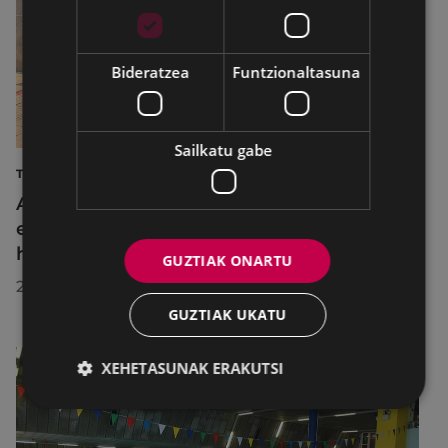
Bideratzea
Funtzionaltasuna
Sailkatu gabe
TURISMOA
Azahara Dominguez diputatuak Eibarko
eraldaketa turistikoa nabarmendu du
herrira egin duen bisitan
GUZTIAK ONARTU
2026/07/30
GUZTIAK UKATU
XEHETASUNAK ERAKUTSI