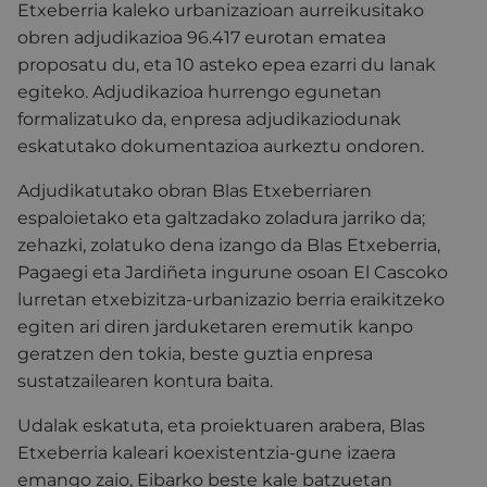
Etxeberria kaleko urbanizazioan aurreikusitako
obren adjudikazioa 96.417 eurotan ematea
proposatu du, eta 10 asteko epea ezarri du lanak
egiteko. Adjudikazioa hurrengo egunetan
formalizatuko da, enpresa adjudikaziodunak
eskatutako dokumentazioa aurkeztu ondoren.
Adjudikatutako obran Blas Etxeberriaren
espaloietako eta galtzadako zoladura jarriko da;
zehazki, zolatuko dena izango da Blas Etxeberria,
Pagaegi eta Jardiñeta ingurune osoan El Cascoko
lurretan etxebizitza-urbanizazio berria eraikitzeko
egiten ari diren jarduketaren eremutik kanpo
geratzen den tokia, beste guztia enpresa
sustatzailearen kontura baita.
Udalak eskatuta, eta proiektuaren arabera, Blas
Etxeberria kaleari koexistentzia-gune izaera
emango zaio, Eibarko beste kale batzuetan