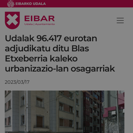
Udalak 96.417 eurotan
adjudikatu ditu Blas
Etxeberria kaleko
urbanizazio-lan osagarriak
2023/03/17