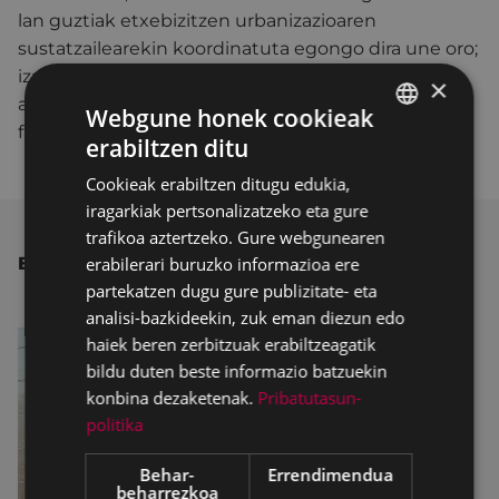
lan guztiak etxebizitzen urbanizazioaren
sustatzailearekin koordinatuta egongo dira une oro;
izan ere, enpresa sustatzailea kaleak eta
×
azpiegiturak eraberritzeko lanak egiten ari da,
Webgune honek cookieak
faseka.
erabiltzen ditu
BASQUE
Cookieak erabiltzen ditugu edukia,
SPANISH
iragarkiak pertsonalizatzeko eta gure
trafikoa aztertzeko. Gure webgunearen
erabilerari buruzko informazioa ere
BESTE ALBISTE BATZUK
partekatzen dugu gure publizitate- eta
analisi-bazkideekin, zuk eman diezun edo
haiek beren zerbitzuak erabiltzeagatik
bildu duten beste informazio batzuekin
konbina dezaketenak.
Pribatutasun-
politika
Behar-
Errendimendua
beharrezkoa