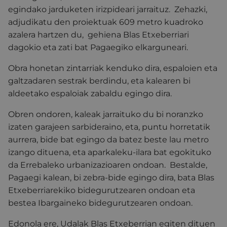
egindako jarduketen irizpideari jarraituz. Zehazki,
adjudikatu den proiektuak 609 metro kuadroko
azalera hartzen du, gehiena Blas Etxeberriari
dagokio eta zati bat Pagaegiko elkarguneari.
Obra honetan zintarriak kenduko dira, espaloien eta
galtzadaren sestrak berdindu, eta kalearen bi
aldeetako espaloiak zabaldu egingo dira.
Obren ondoren, kaleak jarraituko du bi noranzko
izaten garajeen sarbideraino, eta, puntu horretatik
aurrera, bide bat egingo da batez beste lau metro
izango dituena, eta aparkaleku-ilara bat egokituko
da Errebaleko urbanizazioaren ondoan. Bestalde,
Pagaegi kalean, bi zebra-bide egingo dira, bata Blas
Etxeberriarekiko bidegurutzearen ondoan eta
bestea Ibargaineko bidegurutzearen ondoan.
Edonola ere, Udalak Blas Etxeberrian egiten dituen