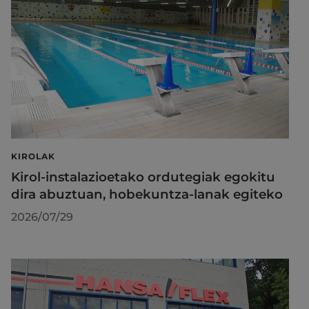
KIROLAK
Kirol-instalazioetako ordutegiak egokitu
dira abuztuan, hobekuntza-lanak egiteko
2026/07/29