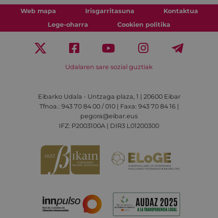
Web mapa
Irisgarritasuna
Kontaktua
Lege-oharra
Cookien politika
Udalaren sare sozial guztiak
Eibarko Udala - Untzaga plaza, 1 | 20600 Eibar
Tfnoa.: 943 70 84 00 / 010 | Faxa: 943 70 84 16 |
pegora@eibar.eus
IFZ: P2003100A | DIR3 L01200300