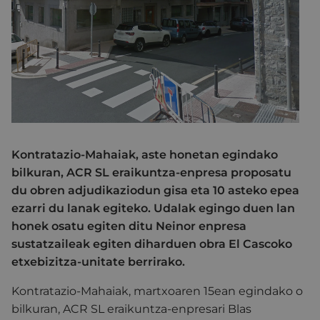
Kontratazio-Mahaiak, aste honetan egindako
bilkuran, ACR SL eraikuntza-enpresa proposatu
du obren adjudikaziodun gisa eta 10 asteko epea
ezarri du lanak egiteko. Udalak egingo duen lan
honek osatu egiten ditu Neinor enpresa
sustatzaileak egiten diharduen obra El Cascoko
etxebizitza-unitate berrirako.
Kontratazio-Mahaiak, martxoaren 15ean egindako o
bilkuran, ACR SL eraikuntza-enpresari Blas