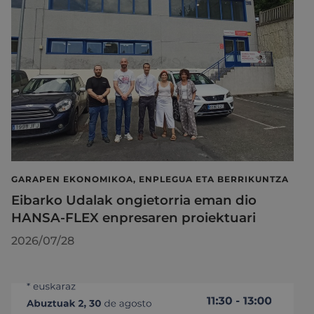
GARAPEN EKONOMIKOA, ENPLEGUA ETA BERRIKUNTZA
Eibarko Udalak ongietorria eman dio
HANSA-FLEX enpresaren proiektuari
2026/07/28