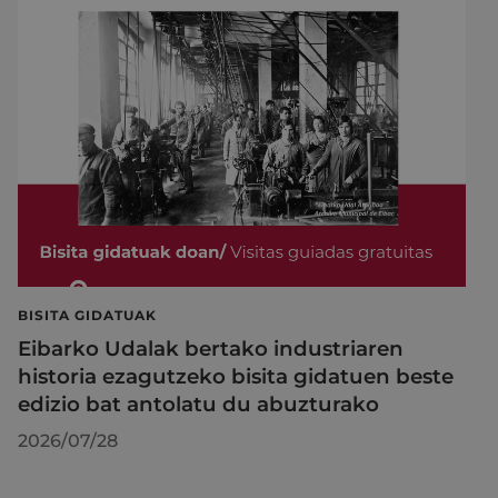
BISITA GIDATUAK
Eibarko Udalak bertako industriaren
historia ezagutzeko bisita gidatuen beste
edizio bat antolatu du abuzturako
2026/07/28