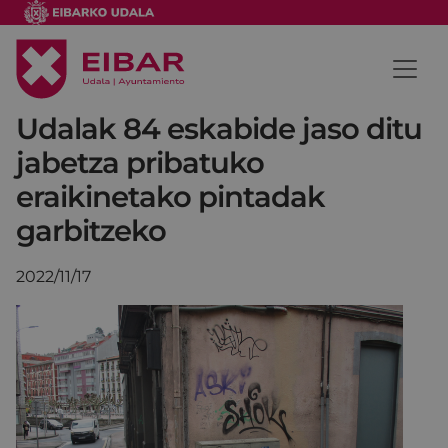
Udalak 84 eskabide jaso ditu
jabetza pribatuko
eraikinetako pintadak
garbitzeko
2022/11/17