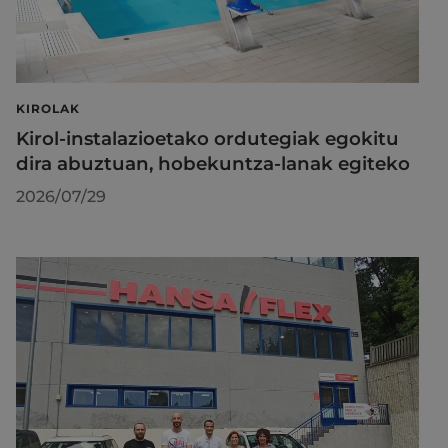
KIROLAK
Kirol-instalazioetako ordutegiak egokitu
dira abuztuan, hobekuntza-lanak egiteko
2026/07/29