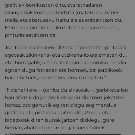
grafitiak berrikusten ditu, eta fatxadaren
ezaugarriak kontuan hartuta (materialak, babes
maila, eta abar), esku hartu ala ez erabakitzen du.
Ezin bada pintada ohiko bitartekoekin ezabatu,
pinturaz estaltzen da.
Jon Iraola alkatearen hitzetan, “paretetan pintadak
egoteak zikinkeria- eta utzikeria-itxura ematen du,
eta, horregatik, urtero ahalegin ekonomiko handia
egiten dugu fatxadek eta hormek, bai publikoek
bai pribatuek, irudi hobea eman dezaten.”
“Nolanahi ere —gehitu du alkateak—, garbiketa-lan
hau alferrik da jendeak ez badu zibizmoz jokatzen;
hortaz, oso gertutik egiten diegu segimendua
grafitiak eta pintadak egiten dituztenei, eta
bidezkoak diren isunak jartzen dizkiegu, gure
herrian, ahal den neurrian, jarduera horiek