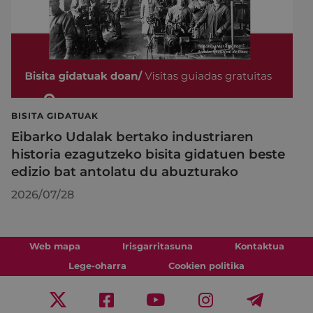
BISITA GIDATUAK
Eibarko Udalak bertako industriaren
historia ezagutzeko bisita gidatuen beste
edizio bat antolatu du abuzturako
2026/07/28
Web mapa
Irisgarritasuna
Kontaktua
Lege-oharra
Cookien politika