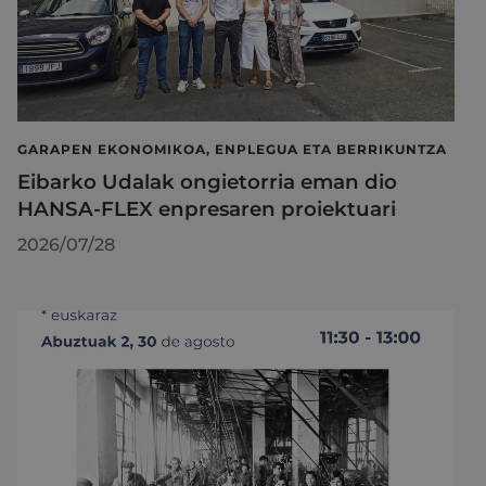
GARAPEN EKONOMIKOA, ENPLEGUA ETA BERRIKUNTZA
Eibarko Udalak ongietorria eman dio
HANSA-FLEX enpresaren proiektuari
2026/07/28