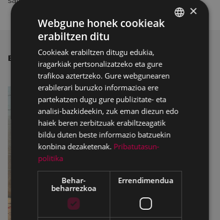
saihesteko."
×
Webgune honek cookieak
erabiltzen ditu
BASQUE
Cookieak erabiltzen ditugu edukia,
SPANISH
BESTE ALBISTE BATZUK
iragarkiak pertsonalizatzeko eta gure
trafikoa aztertzeko. Gure webgunearen
erabilerari buruzko informazioa ere
partekatzen dugu gure publizitate- eta
analisi-bazkideekin, zuk eman diezun edo
haiek beren zerbitzuak erabiltzeagatik
bildu duten beste informazio batzuekin
konbina dezaketenak.
Pribatutasun-
politika
Behar-
Errendimendua
beharrezkoa