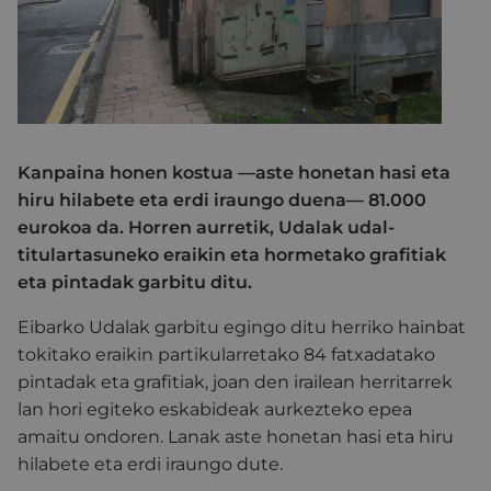
Kanpaina honen kostua —aste honetan hasi eta
hiru hilabete eta erdi iraungo duena— 81.000
eurokoa da. Horren aurretik, Udalak udal-
titulartasuneko eraikin eta hormetako grafitiak
eta pintadak garbitu ditu.
Eibarko Udalak garbitu egingo ditu herriko hainbat
tokitako eraikin partikularretako 84 fatxadatako
pintadak eta grafitiak, joan den irailean herritarrek
lan hori egiteko eskabideak aurkezteko epea
amaitu ondoren. Lanak aste honetan hasi eta hiru
hilabete eta erdi iraungo dute.