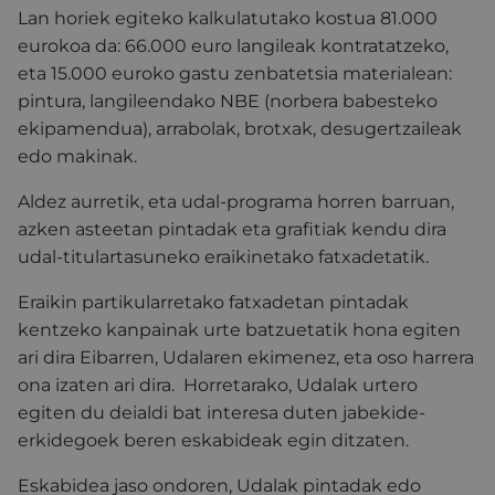
Lan horiek egiteko kalkulatutako kostua 81.000
eurokoa da: 66.000 euro langileak kontratatzeko,
eta 15.000 euroko gastu zenbatetsia materialean:
pintura, langileendako NBE (norbera babesteko
ekipamendua), arrabolak, brotxak, desugertzaileak
edo makinak.
Aldez aurretik, eta udal-programa horren barruan,
azken asteetan pintadak eta grafitiak kendu dira
udal-titulartasuneko eraikinetako fatxadetatik.
Eraikin partikularretako fatxadetan pintadak
kentzeko kanpainak urte batzuetatik hona egiten
ari dira Eibarren, Udalaren ekimenez, eta oso harrera
ona izaten ari dira. Horretarako, Udalak urtero
egiten du deialdi bat interesa duten jabekide-
erkidegoek beren eskabideak egin ditzaten.
Eskabidea jaso ondoren, Udalak pintadak edo