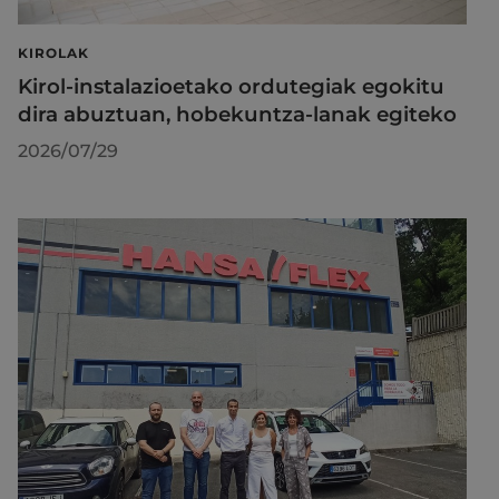
KIROLAK
Kirol-instalazioetako ordutegiak egokitu
dira abuztuan, hobekuntza-lanak egiteko
2026/07/29