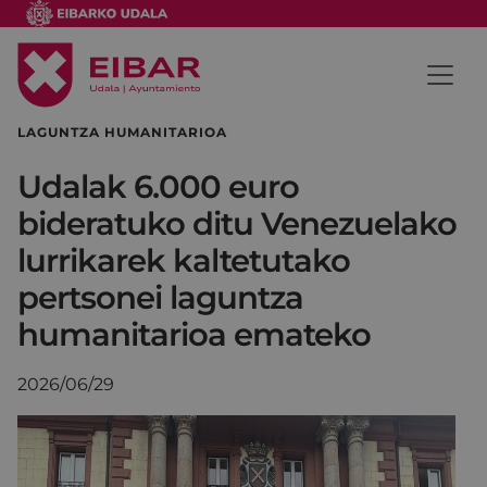
LAGUNTZA HUMANITARIOA
Udalak 6.000 euro
bideratuko ditu Venezuelako
lurrikarek kaltetutako
pertsonei laguntza
humanitarioa emateko
2026/06/29