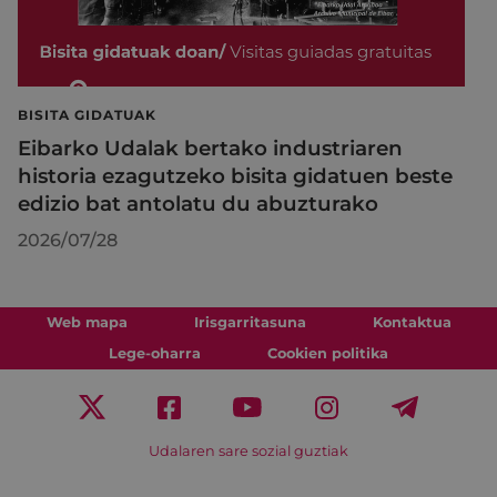
BISITA GIDATUAK
Eibarko Udalak bertako industriaren
historia ezagutzeko bisita gidatuen beste
edizio bat antolatu du abuzturako
2026/07/28
Web mapa
Irisgarritasuna
Kontaktua
Lege-oharra
Cookien politika
Udalaren sare sozial guztiak