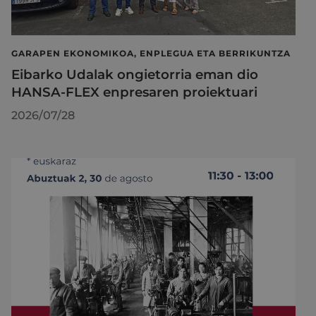
GARAPEN EKONOMIKOA, ENPLEGUA ETA BERRIKUNTZA
Eibarko Udalak ongietorria eman dio
HANSA-FLEX enpresaren proiektuari
2026/07/28