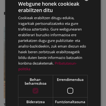
Webgune honek cookieak
erabiltzen ditu
BASQUE
BESTE ALBISTE BATZUK
Cookieak erabiltzen ditugu edukia,
SPANISH
iragarkiak pertsonalizatzeko eta gure
trafikoa aztertzeko. Gure webgunearen
erabilerari buruzko informazioa ere
partekatzen dugu gure publizitate- eta
analisi-bazkideekin, zuk eman diezun edo
haiek beren zerbitzuak erabiltzeagatik
bildu duten beste informazio batzuekin
konbina dezaketenak.
Pribatutasun-
politika
Behar-
Errendimendua
beharrezkoa
Bideratzea
Funtzionaltasuna
TURISMOA