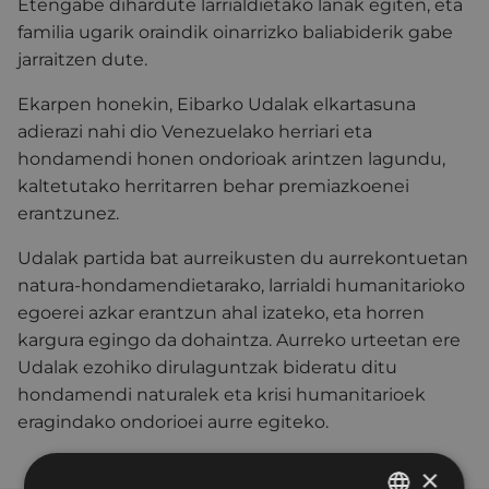
Etengabe dihardute larrialdietako lanak egiten, eta
familia ugarik oraindik oinarrizko baliabiderik gabe
jarraitzen dute.
Ekarpen honekin, Eibarko Udalak elkartasuna
adierazi nahi dio Venezuelako herriari eta
hondamendi honen ondorioak arintzen lagundu,
kaltetutako herritarren behar premiazkoenei
erantzunez.
Udalak partida bat aurreikusten du aurrekontuetan
natura-hondamendietarako, larrialdi humanitarioko
egoerei azkar erantzun ahal izateko, eta horren
kargura egingo da dohaintza. Aurreko urteetan ere
Udalak ezohiko dirulaguntzak bideratu ditu
hondamendi naturalek eta krisi humanitarioek
eragindako ondorioei aurre egiteko.
×