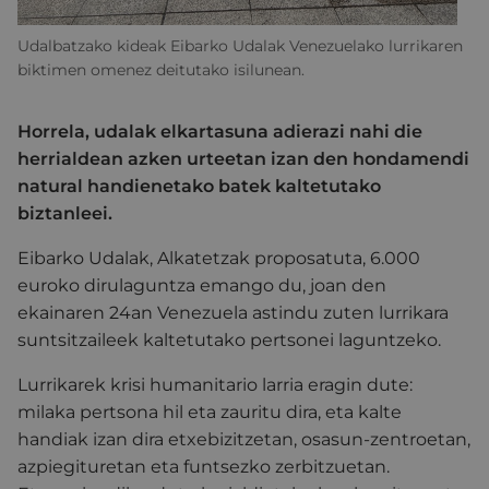
Udalbatzako kideak Eibarko Udalak Venezuelako lurrikaren
biktimen omenez deitutako isilunean.
Horrela, udalak elkartasuna adierazi nahi die
herrialdean azken urteetan izan den hondamendi
natural handienetako batek kaltetutako
biztanleei.
Eibarko Udalak, Alkatetzak proposatuta, 6.000
euroko dirulaguntza emango du, joan den
ekainaren 24an Venezuela astindu zuten lurrikara
suntsitzaileek kaltetutako pertsonei laguntzeko.
Lurrikarek krisi humanitario larria eragin dute:
milaka pertsona hil eta zauritu dira, eta kalte
handiak izan dira etxebizitzetan, osasun-zentroetan,
azpiegituretan eta funtsezko zerbitzuetan.