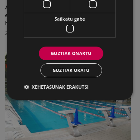
Azahara Dominguez diputatuak Eibarko
eraldaketa turistikoa nabarmendu du
Sailkatu gabe
herrira egin duen bisitan
2026/07/30
GUZTIAK ONARTU
GUZTIAK UKATU
XEHETASUNAK ERAKUTSI