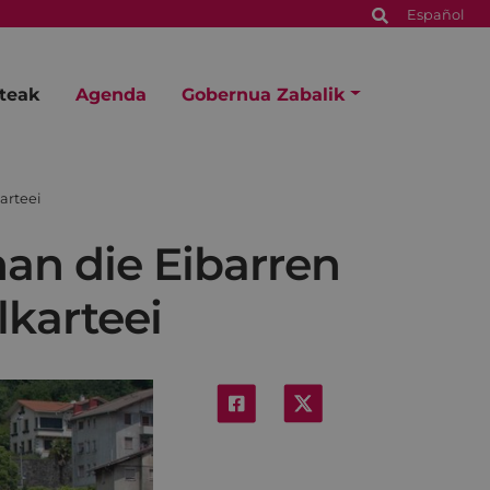
Español
steak
Agenda
Gobernua Zabalik
arteei
an die Eibarren
lkarteei