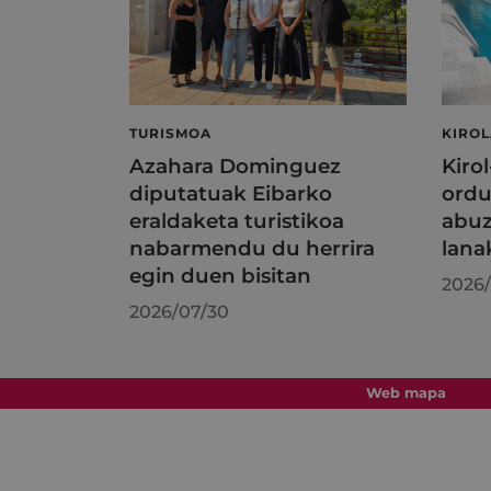
TURISMOA
KIRO
Azahara Dominguez
Kiro
diputatuak Eibarko
ordu
eraldaketa turistikoa
abuz
nabarmendu du herrira
lana
egin duen bisitan
2026/
2026/07/30
Web mapa