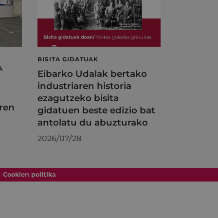
BISITA GIDATUAK
A
Eibarko Udalak bertako
industriaren historia
ezagutzeko bisita
ren
gidatuen beste edizio bat
antolatu du abuzturako
2026/07/28
Cookien politika