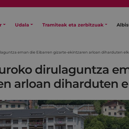
r
Udala
Tramiteak eta zerbitzuak
Albi
laguntza eman die Eibarren gizarte-ekintzaren arloan diharduten elk
uroko dirulaguntza em
en arloan diharduten e