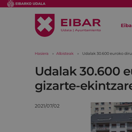
Eiba
Hasiera
Albisteak
Udalak 30.600 euroko diru
Udalak 30.600 e
gizarte-ekintzar
2021/07/02