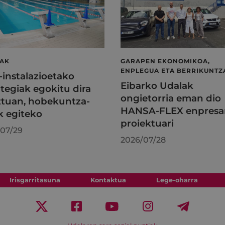
LAK
GARAPEN EKONOMIKOA,
ENPLEGUA ETA BERRIKUNTZ
l-instalazioetako
Eibarko Udalak
tegiak egokitu dira
ongietorria eman dio
tuan, hobekuntza-
HANSA-FLEX enpresa
k egiteko
proiektuari
07/29
2026/07/28
Irisgarritasuna
Kontaktua
Lege-oharra