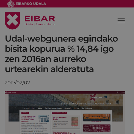
Udal-webgunera egindako
bisita kopurua % 14,84 igo
zen 2016an aurreko
urtearekin alderatuta
2017/02/02