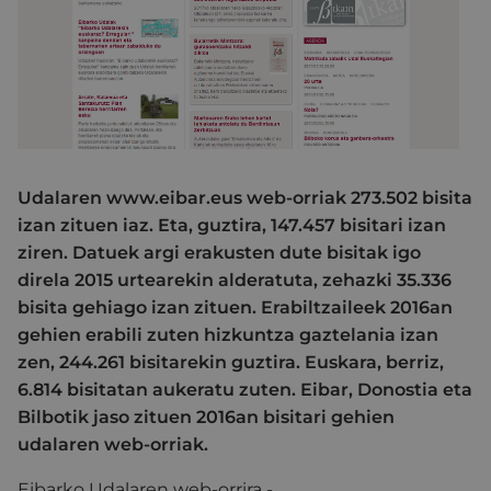
Udalaren www.eibar.eus web-orriak 273.502 bisita
izan zituen iaz. Eta, guztira, 147.457 bisitari izan
ziren. Datuek argi erakusten dute bisitak igo
direla 2015 urtearekin alderatuta, zehazki 35.336
bisita gehiago izan zituen. Erabiltzaileek 2016an
gehien erabili zuten hizkuntza gaztelania izan
zen, 244.261 bisitarekin guztira. Euskara, berriz,
6.814 bisitatan aukeratu zuten. Eibar, Donostia eta
Bilbotik jaso zituen 2016an bisitari gehien
udalaren web-orriak.
Eibarko Udalaren web-orrira -