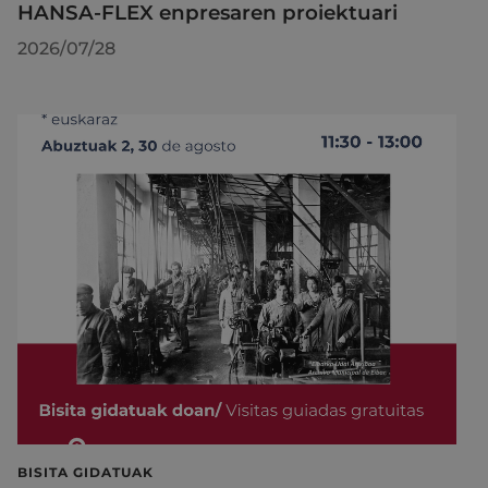
HANSA-FLEX enpresaren proiektuari
2026/07/28
BISITA GIDATUAK