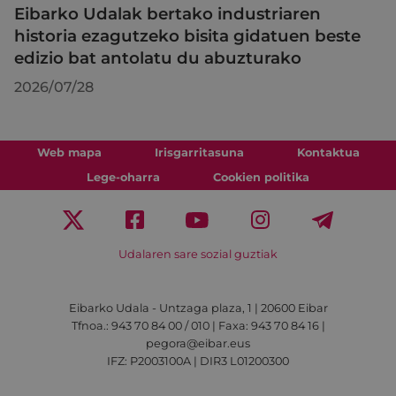
Eibarko Udalak bertako industriaren
historia ezagutzeko bisita gidatuen beste
edizio bat antolatu du abuzturako
2026/07/28
Web mapa
Irisgarritasuna
Kontaktua
Lege-oharra
Cookien politika
Udalaren sare sozial guztiak
Eibarko Udala - Untzaga plaza, 1 | 20600 Eibar
Tfnoa.: 943 70 84 00 / 010 | Faxa: 943 70 84 16 |
pegora@eibar.eus
IFZ: P2003100A | DIR3 L01200300