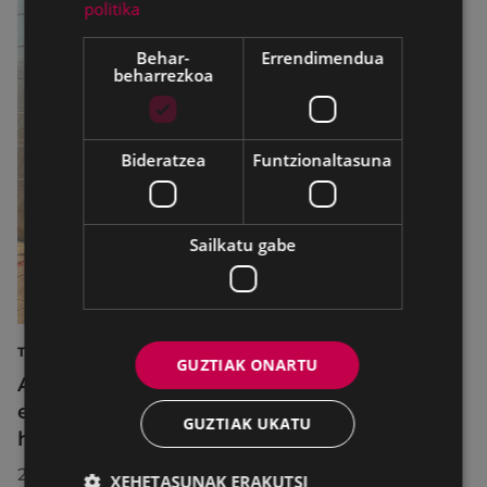
politika
Behar-
Errendimendua
beharrezkoa
Bideratzea
Funtzionaltasuna
Sailkatu gabe
TURISMOA
GUZTIAK ONARTU
Azahara Dominguez diputatuak Eibarko
eraldaketa turistikoa nabarmendu du
GUZTIAK UKATU
herrira egin duen bisitan
2026/07/30
XEHETASUNAK ERAKUTSI