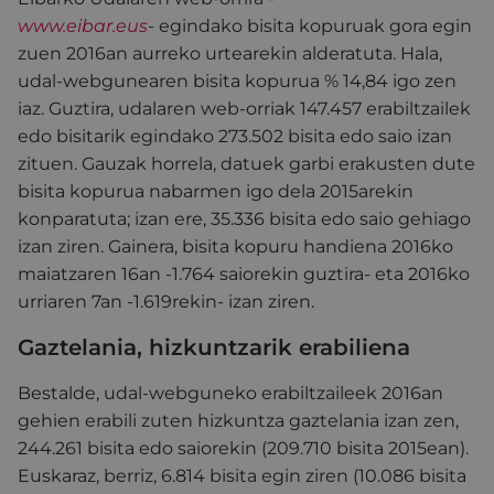
www.eibar.eus
-
egindako bisita kopuruak
gora egin
zuen 2016an aurreko urtearekin alderatuta. Hala,
udal-webgunearen bisita kopurua % 14,84 igo zen
iaz. Guztira, udalaren web-orriak 147.457 erabiltzailek
edo bisitarik egindako 273.502 bisita edo saio izan
zituen. Gauzak horrela, datuek garbi erakusten dute
bisita kopurua nabarmen igo dela 2015arekin
konparatuta; izan ere, 35.336 bisita edo saio gehiago
izan ziren. Gainera, bisita kopuru handiena 2016ko
maiatzaren 16an -1.764 saiorekin guztira- eta 2016ko
urriaren 7an -1.619rekin- izan ziren.
Gaztelania, hizkuntzarik erabiliena
Bestalde, udal-webguneko erabiltzaileek 2016an
gehien erabili zuten hizkuntza gaztelania izan zen,
244.261 bisita edo saiorekin (209.710 bisita 2015ean).
Euskaraz, berriz, 6.814 bisita egin ziren (10.086 bisita