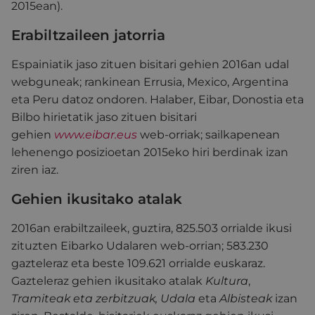
2015ean).
Erabiltzaileen jatorria
Espainiatik jaso zituen bisitari gehien 2016an udal
webguneak; rankinean Errusia, Mexico, Argentina
eta Peru datoz ondoren. Halaber, Eibar, Donostia eta
Bilbo hirietatik jaso zituen bisitari
gehien
www.eibar.eus
web-orriak; sailkapenean
lehenengo posizioetan 2015eko hiri berdinak izan
ziren iaz.
Gehien ikusitako atalak
2016an erabiltzaileek, guztira, 825.503 orrialde ikusi
zituzten Eibarko Udalaren web-orrian; 583.230
gazteleraz eta beste 109.621 orrialde euskaraz.
Gazteleraz gehien ikusitako atalak
Kultura
,
Tramiteak eta zerbitzuak, Udala
eta
Albisteak
izan