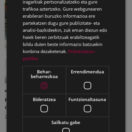
iragarkiak pertsonalizatzeko eta gure
trafikoa aztertzeko. Gure webgunearen
erabilerari buruzko informazioa ere
partekatzen dugu gure publizitate- eta
analisi-bazkideekin, zuk eman diezun edo
haiek beren zerbitzuak erabiltzeagatik
bildu duten beste informazio batzuekin
konbina dezaketenak.
Pribatutasun-
politika
Behar-
Errendimendua
beharrezkoa
KIROLAK
Bideratzea
Funtzionaltasuna
Kirol-instalazioetako ordutegiak egokitu
dira abuztuan, hobekuntza-lanak egiteko
2026/07/29
Sailkatu gabe