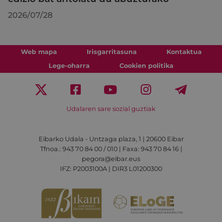
2026/07/28
Web mapa
Irisgarritasuna
Kontaktua
Lege-oharra
Cookien politika
Udalaren sare sozial guztiak
Eibarko Udala - Untzaga plaza, 1 | 20600 Eibar
Tfnoa.: 943 70 84 00 / 010 | Faxa: 943 70 84 16 |
pegora@eibar.eus
IFZ: P2003100A | DIR3 L01200300