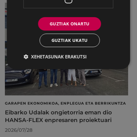
GUZTIAK ONARTU
GUZTIAK UKATU
XEHETASUNAK ERAKUTSI
GARAPEN EKONOMIKOA, ENPLEGUA ETA BERRIKUNTZA
Eibarko Udalak ongietorria eman dio
HANSA-FLEX enpresaren proiektuari
2026/07/28