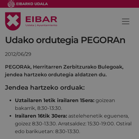
Udako ordutegia PEGORAn
2012/06/29
PEGORAk, Herritarren Zerbitzurako Bulegoak,
jendea hartzeko ordutegia aldatzen du.
Jendea hartzeko orduak:
Uztailaren 1etik irailaren 15era:
goizean
bakarrik, 8:30-13:30.
Irailaren 16tik 30era:
astelehenetik eguenera,
goizez 8:30-13:30. Arratsaldez: 15:30-19:00. Ostiral
edo barikuetan: 8:30-13:30.