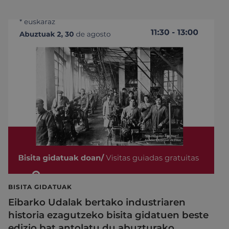
BISITA GIDATUAK
Eibarko Udalak bertako industriaren
historia ezagutzeko bisita gidatuen beste
edizio bat antolatu du abuzturako