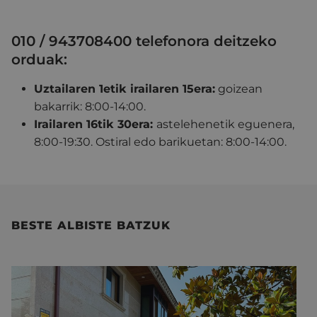
010 / 943708400 telefonora deitzeko
orduak:
Uztailaren 1etik irailaren 15era:
goizean
bakarrik: 8:00-14:00.
Irailaren 16tik 30era:
astelehenetik eguenera,
8:00-19:30. Ostiral edo barikuetan: 8:00-14:00.
BESTE ALBISTE BATZUK