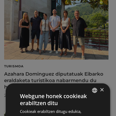
TURISMOA
Azahara Dominguez diputatuak Eibarko
eraldaketa turistikoa nabarmendu du
herrira egin duen bisitan
×
Webgune honek cookieak
2026/07/30
erabiltzen ditu
BASQUE
Cookieak erabiltzen ditugu edukia,
SPANISH