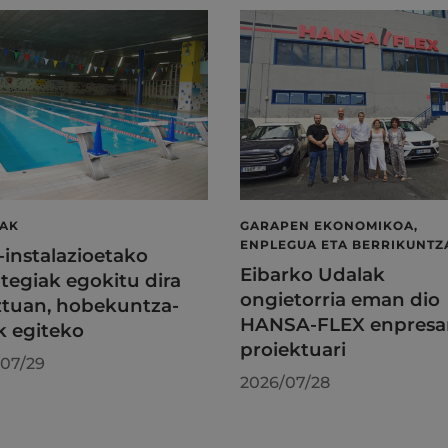
LAK
GARAPEN EKONOMIKOA,
ENPLEGUA ETA BERRIKUNTZ
l-instalazioetako
Eibarko Udalak
tegiak egokitu dira
ongietorria eman dio
tuan, hobekuntza-
HANSA-FLEX enpresa
k egiteko
proiektuari
07/29
2026/07/28