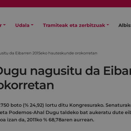
r
Udala
Tramiteak eta zerbitzuak
Albi
itu da Eibarren 2015eko hauteskunde orokorretan
ugu nagusitu da Eiba
okorretan
.750 boto (% 24,92) lortu ditu Kongresurako. Senaturako
eta Podemos-Ahal Dugu taldeko bat aukeratu dute eib
oa izan da, 2011ko % 68,78aren aurrean.