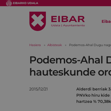
Eiba
Hasiera
Albisteak
Podemos-Ahal Dugu nagus
Podemos-Ahal D
hauteskunde or
2015/12/21
Alderdi berriak 3
PNVko hiru kide 
hartzea % 70,38k