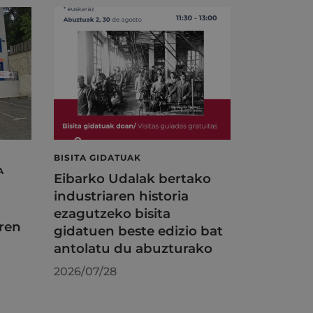
BISITA GIDATUAK
A
Eibarko Udalak bertako
industriaren historia
ezagutzeko bisita
ren
gidatuen beste edizio bat
antolatu du abuzturako
2026/07/28