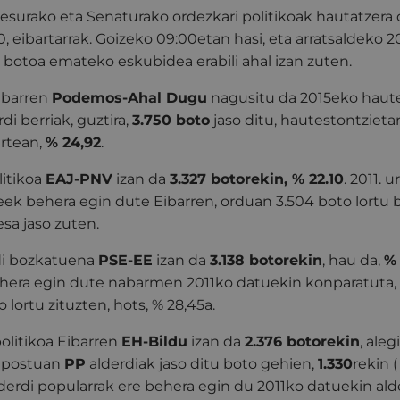
surako eta Senaturako ordezkari politikoak hautatzera d
, eibartarrak. Goizeko 09:00etan hasi, eta arratsaldeko 2
 botoa emateko eskubidea erabili ahal izan zuten.
Eibarren
Podemos-Ahal Dugu
nagusitu da 2015eko hau
di berriak, guztira,
3.750 boto
jaso ditu, hautestontzietar
artean,
% 24,92
.
litikoa
EAJ-PNV
izan da
3.327 botorekin, % 22.10
. 2011. 
aleek behera egin dute Eibarren, orduan 3.504 boto lortu 
esa jaso zuten.
di bozkatuena
PSE-EE
izan da
3.138 botorekin
, hau da,
%
ehera egin dute nabarmen 2011ko datuekin konparatuta, i
o lortu zituzten, hots, % 28,45a.
olitikoa Eibarren
EH-Bildu
izan da
2.376 botorekin
, aleg
n postuan
PP
alderdiak jaso ditu boto gehien,
1.330
rekin 
lderdi popularrak ere behera egin du 2011ko datuekin alde