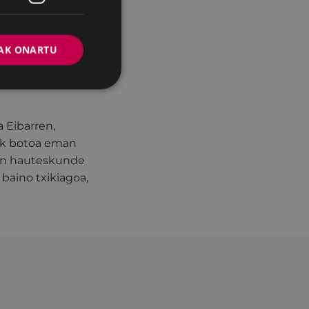
NVk
(María
AK ONARTU
Querejeta Ayerdi)
 Eibarren,
k botoa eman
eten hauteskunde
 baino txikiagoa,