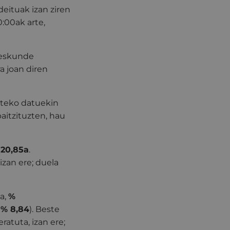
eituak izan ziren
0:00ak arte,
teskunde
a joan diren
urteko datuekin
baitzituzten, hau
 20,85a
.
zan ere; duela
ia,
%
(
% 8,84
). Beste
ratuta, izan ere;