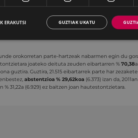
egoera berdina bizi izan da:
3 senatari
lortu ditu
EAJ-P
K ERAKUTSI
GUZTIAK UKATU
GUZTI
rre Bemposta, Victoriano Gallastegui Altube eta Imanol 
demos-Ahal Duguk
(José Ramón Arrieta Arrieta).
nde orokorretan parte-hartzeak nabarmen egin du gora
tontzietara joateko deituta zeuden eibartarren %
70,38
a
ona guztira. Guztira, 21.515 eibartarrek parte har zezak
renbestez,
abstentzioa
% 29,62koa
(6.373) izan da, 2011an
n % 31,22a (6.929) ez baitzen joan hautestontzietara.