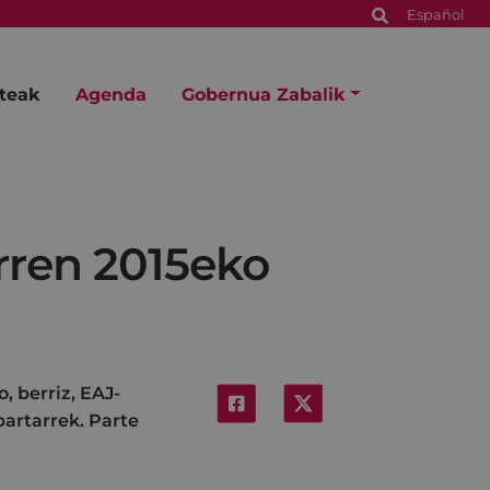
Español
steak
Agenda
Gobernua Zabalik
rren 2015eko
, berriz, EAJ-
artarrek. Parte