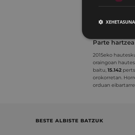
ditu,
% 7,46a
.
Gipuzkoa mailan, 
XEHETASUNA
Eugenia Iparragui
eta bakarra Po
Parte hartzea
2015eko hautesku
oraingoan hautes
baitu,
15.142
perts
orokorretan. Hor
orduan eibartarre
BESTE ALBISTE BATZUK