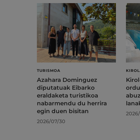
TURISMOA
KIRO
Azahara Dominguez
Kiro
diputatuak Eibarko
ordu
eraldaketa turistikoa
abuz
nabarmendu du herrira
lana
egin duen bisitan
2026/
2026/07/30