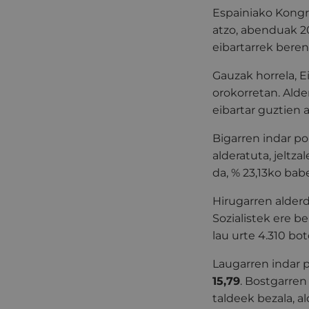
Espainiako Kongre
atzo, abenduak 20
eibartarrek beren
Gauzak horrela, 
orokorretan. Alder
eibartar guztien 
Bigarren indar po
alderatuta, jeltz
da, % 23,13ko bab
Hirugarren alder
Sozialistek ere b
lau urte 4.310 bot
Laugarren indar p
15,79
. Bostgarre
taldeek bezala, a