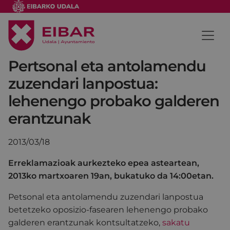
Pertsonal eta antolamendu
zuzendari lanpostua:
lehenengo probako galderen
erantzunak
2013/03/18
Erreklamazioak aurkezteko epea asteartean,
2013ko martxoaren 19an, bukatuko da 14:00etan.
Petsonal eta antolamendu zuzendari lanpostua
betetzeko oposizio-fasearen lehenengo probako
galderen erantzunak kontsultatzeko,
sakatu