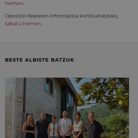
hemen
.
Oposizio-fasearen informazioa kontsultatzeko,
sakatu hemen
.
BESTE ALBISTE BATZUK