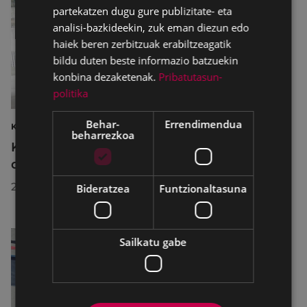
partekatzen dugu gure publizitate- eta
analisi-bazkideekin, zuk eman diezun edo
haiek beren zerbitzuak erabiltzeagatik
bildu duten beste informazio batzuekin
konbina dezaketenak.
Pribatutasun-
politika
Behar-
Errendimendua
KIROLAK
beharrezkoa
Kirol-instalazioetako ordutegiak egokitu
dira abuztuan, hobekuntza-lanak egiteko
2026/07/29
Bideratzea
Funtzionaltasuna
Sailkatu gabe