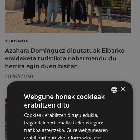
TURISMOA
Azahara Dominguez diputatuak Eibarko
eraldaketa turistikoa nabarmendu du
herrira egin duen bisitan
2026/07/30
×
Webgune honek cookieak
erabiltzen ditu
BASQUE
Cookieak erabiltzen ditugu edukia,
SPANISH
iragarkiak pertsonalizatzeko eta gure
trafikoa aztertzeko. Gure webgunearen
erabilerari buruzko informazioa ere