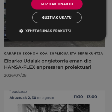
GUZTIAK ONARTU
GUZTIAK UKATU
XEHETASUNAK ERAKUTSI
GARAPEN EKONOMIKOA, ENPLEGUA ETA BERRIKUNTZA
Eibarko Udalak ongietorria eman dio
HANSA-FLEX enpresaren proiektuari
2026/07/28