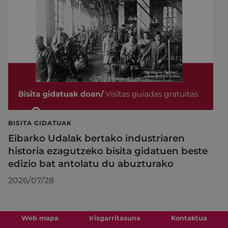
BISITA GIDATUAK
Eibarko Udalak bertako industriaren
historia ezagutzeko bisita gidatuen beste
edizio bat antolatu du abuzturako
2026/07/28
Web mapa
Irisgarritasuna
Kontaktua