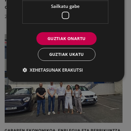
Sailkatu gabe
dira abuztuan, hobekuntza-lanak egiteko
2026/07/29
GUZTIAK ONARTU
GUZTIAK UKATU
XEHETASUNAK ERAKUTSI
GARAPEN EKONOMIKOA, ENPLEGUA ETA BERRIKUNTZA