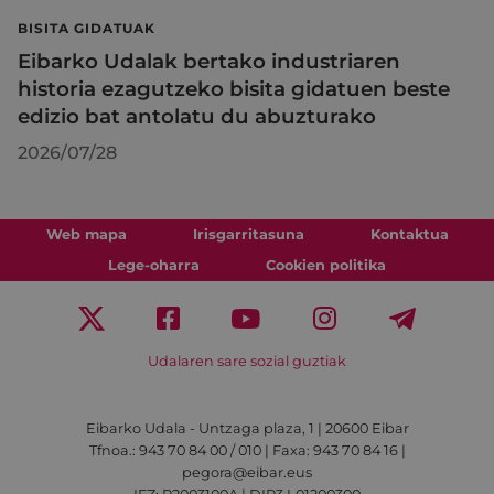
BISITA GIDATUAK
Eibarko Udalak bertako industriaren
historia ezagutzeko bisita gidatuen beste
edizio bat antolatu du abuzturako
2026/07/28
Web mapa
Irisgarritasuna
Kontaktua
Lege-oharra
Cookien politika
Udalaren sare sozial guztiak
Eibarko Udala - Untzaga plaza, 1 | 20600 Eibar
Tfnoa.: 943 70 84 00 / 010 | Faxa: 943 70 84 16 |
pegora@eibar.eus