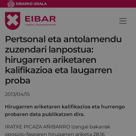
Pertsonal eta antolamendu
zuzendari lanpostua:
hirugarren ariketaren
kalifikazioa eta laugarren
proba
2013/04/15
Hirugarren ariketaren kalifikazioa eta hurrengo
probaren data publikatzen dira.
IRATXE PICAZA AÑIBARRO izangai bakarrak
oposizio-fasearen hirugarren ariketa 28,16