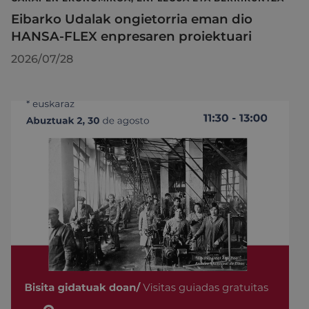
Eibarko Udalak ongietorria eman dio
HANSA-FLEX enpresaren proiektuari
2026/07/28