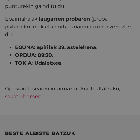
punturekin gainditu du.
Epaimahaiak
laugarren probaren
(proba
psikoteknikoak eta nortasunarenak) data zehazten
du:
EGUNA: apirilak 29, astelehena.
ORDUA: 09:30.
TOKIA: Udaletxea.
Oposizio-fasearen informazioa kontsultatzeko,
sakatu hemen
.
BESTE ALBISTE BATZUK