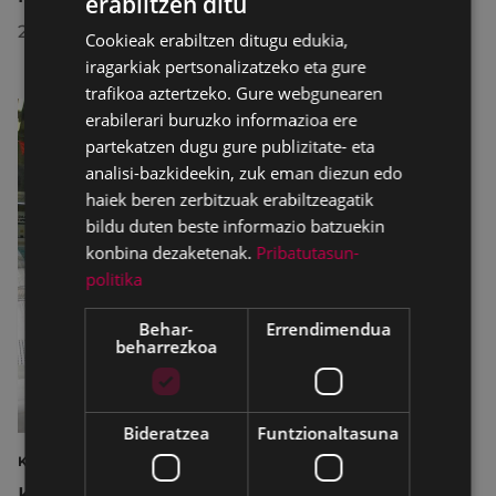
erabiltzen ditu
BASQUE
2026/07/30
Cookieak erabiltzen ditugu edukia,
SPANISH
iragarkiak pertsonalizatzeko eta gure
trafikoa aztertzeko. Gure webgunearen
erabilerari buruzko informazioa ere
partekatzen dugu gure publizitate- eta
analisi-bazkideekin, zuk eman diezun edo
haiek beren zerbitzuak erabiltzeagatik
bildu duten beste informazio batzuekin
konbina dezaketenak.
Pribatutasun-
politika
Behar-
Errendimendua
beharrezkoa
Bideratzea
Funtzionaltasuna
KIROLAK
Kirol-instalazioetako ordutegiak egokitu