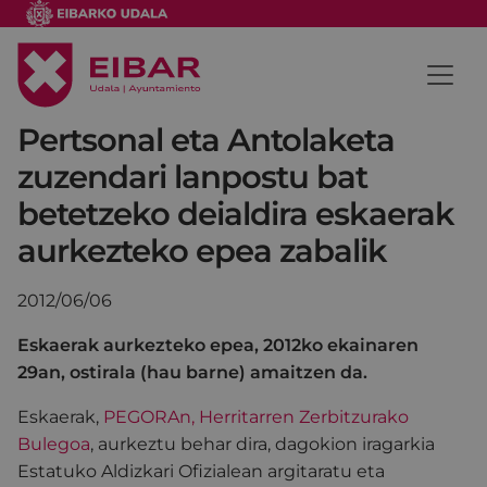
Pertsonal eta Antolaketa
zuzendari lanpostu bat
betetzeko deialdira eskaerak
aurkezteko epea zabalik
2012/06/06
Eskaerak aurkezteko epea, 2012ko ekainaren
29an, ostirala (hau barne) amaitzen da.
Eskaerak,
PEGORAn, Herritarren Zerbitzurako
Bulegoa
, aurkeztu behar dira, dagokion iragarkia
Estatuko Aldizkari Ofizialean argitaratu eta