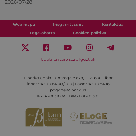
2026/07/28
Web mapa
Irisgarritasuna
Kontaktua
Lege-oharra
Cookien politika
Udalaren sare sozial guztiak
Eibarko Udala - Untzaga plaza, 1 | 20600 Eibar
Tfnoa.: 943 70 84 00 / 010 | Faxa: 943 70 84 16 |
pegora@eibar.eus
IFZ: P2003100A | DIR3 L01200300