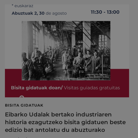
BISITA GIDATUAK
Eibarko Udalak bertako industriaren
historia ezagutzeko bisita gidatuen beste
edizio bat antolatu du abuzturako