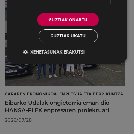
GUZTIAK ONARTU
GUZTIAK UKATU
XEHETASUNAK ERAKUTSI
GARAPEN EKONOMIKOA, ENPLEGUA ETA BERRIKUNTZA
Eibarko Udalak ongietorria eman dio
HANSA-FLEX enpresaren proiektuari
2026/07/28