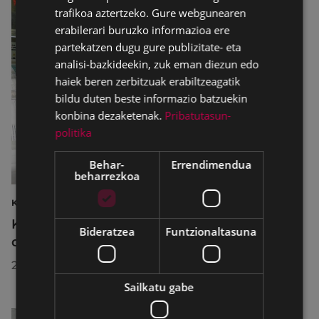
trafikoa aztertzeko. Gure webgunearen
erabilerari buruzko informazioa ere
partekatzen dugu gure publizitate- eta
analisi-bazkideekin, zuk eman diezun edo
haiek beren zerbitzuak erabiltzeagatik
bildu duten beste informazio batzuekin
konbina dezaketenak.
Pribatutasun-
politika
Behar-
Errendimendua
beharrezkoa
KIROLAK
Kirol-instalazioetako ordutegiak egokitu
Bideratzea
Funtzionaltasuna
dira abuztuan, hobekuntza-lanak egiteko
2026/07/29
Sailkatu gabe