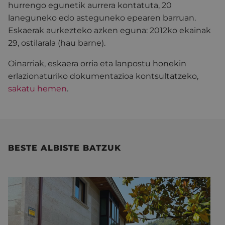
hurrengo egunetik aurrera kontatuta, 20
laneguneko edo asteguneko epearen barruan.
Eskaerak aurkezteko azken eguna: 2012ko ekainak
29, ostilarala (hau barne).
Oinarriak, eskaera orria eta lanpostu honekin
erlazionaturiko dokumentazioa kontsultatzeko,
sakatu hemen
.
BESTE ALBISTE BATZUK