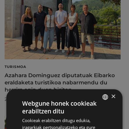
TURISMOA
Azahara Dominguez diputatuak Eibarko
eraldaketa turistikoa nabarmendu du
herrira egin duen bisitan
×
2026/07/30
Webgune honek cookieak
erabiltzen ditu
BASQUE
Cookieak erabiltzen ditugu edukia,
SPANISH
iragarkiak pertsonalizatzeko eta gure