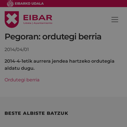
Pegoran: ordutegi berria
2014/04/01
2014-4-1etik aurrera jendea hartzeko ordutegia
aldatu dugu.
Ordutegi berria
BESTE ALBISTE BATZUK