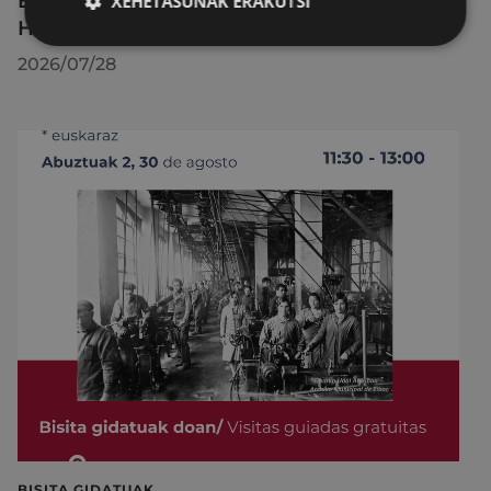
Eibarko Udalak ongietorria eman dio
XEHETASUNAK ERAKUTSI
HANSA-FLEX enpresaren proiektuari
2026/07/28
BISITA GIDATUAK