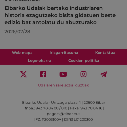
Eibarko Udalak bertako industriaren
historia ezagutzeko bisita gidatuen beste
edizio bat antolatu du abuzturako
2026/07/28
Web mapa
Irisgarritasuna
Kontaktua
Lege-oharra
Cookien politika
Udalaren sare sozial guztiak
Eibarko Udala - Untzaga plaza, 1 | 20600 Eibar
Tfnoa.: 943 70 84 00 / 010 | Faxa: 943 70 84 16 |
pegora@eibar.eus
IFZ: P2003100A | DIR3 L01200300