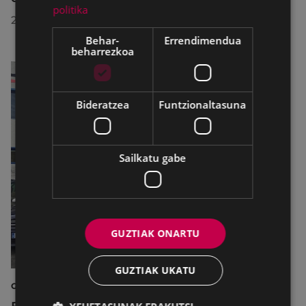
politika
2026/07/29
Behar-
Errendimendua
beharrezkoa
Bideratzea
Funtzionaltasuna
Sailkatu gabe
GUZTIAK ONARTU
GUZTIAK UKATU
GARAPEN EKONOMIKOA, ENPLEGUA ETA BERRIKUNTZA