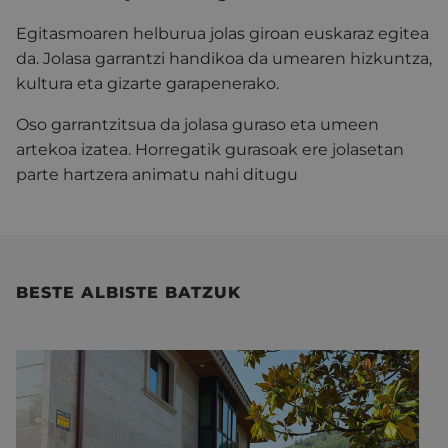
Egitasmoaren helburua jolas giroan euskaraz egitea
da. Jolasa garrantzi handikoa da umearen hizkuntza,
kultura eta gizarte garapenerako.
Oso garrantzitsua da jolasa guraso eta umeen
artekoa izatea. Horregatik gurasoak ere jolasetan
parte hartzera animatu nahi ditugu
BESTE ALBISTE BATZUK