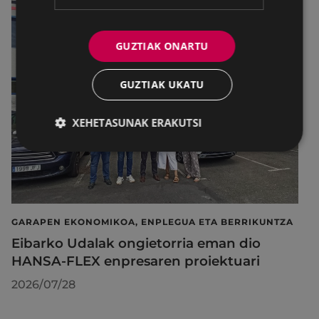
GUZTIAK ONARTU
GUZTIAK UKATU
XEHETASUNAK ERAKUTSI
GARAPEN EKONOMIKOA, ENPLEGUA ETA BERRIKUNTZA
Eibarko Udalak ongietorria eman dio
HANSA-FLEX enpresaren proiektuari
2026/07/28