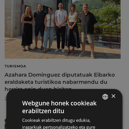
TURISMOA
Azahara Dominguez diputatuak Eibarko
eraldaketa turistikoa nabarmendu du
herrira egin duen bisitan
×
2026/07/30
Webgune honek cookieak
erabiltzen ditu
BASQUE
Cookieak erabiltzen ditugu edukia,
SPANISH
iragarkiak pertsonalizatzeko eta gure