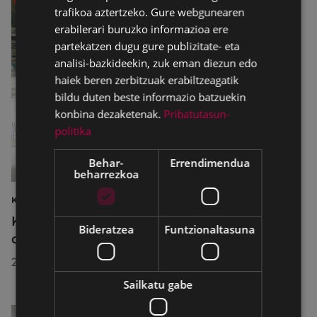
trafikoa aztertzeko. Gure webgunearen
erabilerari buruzko informazioa ere
partekatzen dugu gure publizitate- eta
analisi-bazkideekin, zuk eman diezun edo
haiek beren zerbitzuak erabiltzeagatik
bildu duten beste informazio batzuekin
konbina dezaketenak.
Pribatutasun-
politika
Behar-
Errendimendua
beharrezkoa
KIROLAK
Kirol-instalazioetako ordutegiak egokitu
Bideratzea
Funtzionaltasuna
dira abuztuan, hobekuntza-lanak egiteko
2026/07/29
Sailkatu gabe