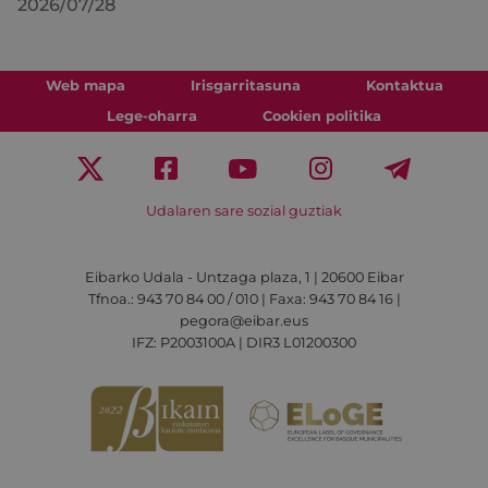
2026/07/28
Web mapa
Irisgarritasuna
Kontaktua
Lege-oharra
Cookien politika
Udalaren sare sozial guztiak
Eibarko Udala - Untzaga plaza, 1 | 20600 Eibar
Tfnoa.: 943 70 84 00 / 010 | Faxa: 943 70 84 16 |
pegora@eibar.eus
IFZ: P2003100A | DIR3 L01200300