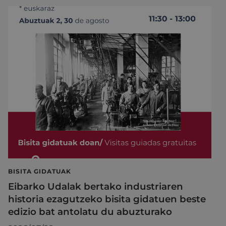
BISITA GIDATUAK
Eibarko Udalak bertako industriaren
historia ezagutzeko bisita gidatuen beste
edizio bat antolatu du abuzturako