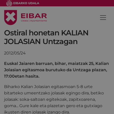
Ostiral honetan KALIAN
JOLASIAN Untzagan
2012/05/24
Euskal Jaiaren barruan, bihar, maiatzak 25, Kalian
Jolasian egitasmoa burutuko da Untzaga plazan,
17:00etan hasita.
Biharko Kalian Jolasian egitasmoan 5-8 urte
bitarteko umeentzako jolasak egingo dira, betiko
jolasak: soka-saltoan egitekoak, zapitxoarena,
goma... Gure kale eta plazetan gero eta gutxiago
ikusten diren jolasak izango dira.