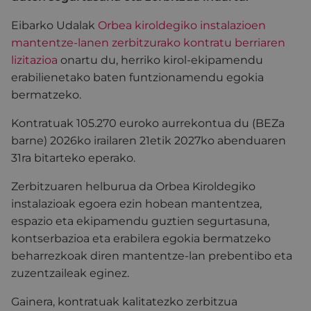
Eibarko Udalak
Orbea kiroldegiko instalazioen
mantentze-lanen zerbitzurako kontratu berriaren
lizitazioa
onartu du, herriko kirol-ekipamendu
erabilienetako baten funtzionamendu egokia
bermatzeko.
Kontratuak 105.270 euroko aurrekontua du (BEZa
barne) 2026ko irailaren 21etik 2027ko abenduaren
31ra bitarteko eperako.
Zerbitzuaren helburua da Orbea Kiroldegiko
instalazioak egoera ezin hobean mantentzea,
espazio eta ekipamendu guztien segurtasuna,
kontserbazioa eta erabilera egokia bermatzeko
beharrezkoak diren mantentze-lan prebentibo eta
zuzentzaileak eginez.
Gainera, kontratuak kalitatezko zerbitzua