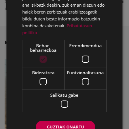
zerbitzua eskaintzen jarrai dezan, bai kirol-klubei, bai
analisi-bazkideekin, zuk eman diezun edo
instalazioen eguneroko erabiltzaileei".
haiek beren zerbitzuak erabiltzeagatik
bildu duten beste informazio batzuekin
konbina dezaketenak.
Pribatutasun-
politika
BESTE ALBISTE BATZUK
Behar-
Errendimendua
beharrezkoa
Bideratzea
Funtzionaltasuna
Sailkatu gabe
GUZTIAK ONARTU