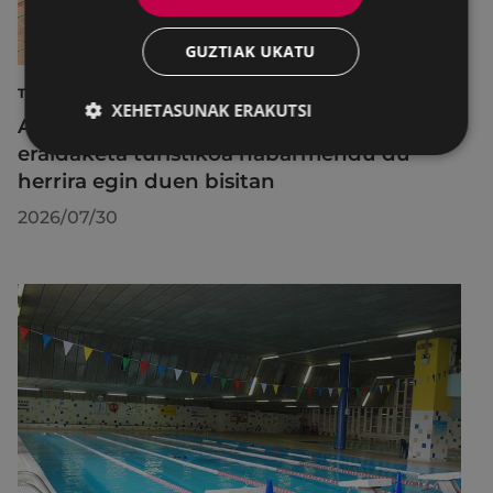
GUZTIAK UKATU
TURISMOA
XEHETASUNAK ERAKUTSI
Azahara Dominguez diputatuak Eibarko
eraldaketa turistikoa nabarmendu du
herrira egin duen bisitan
2026/07/30