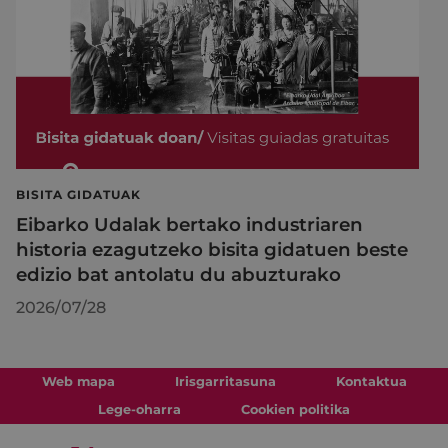
BISITA GIDATUAK
Eibarko Udalak bertako industriaren
historia ezagutzeko bisita gidatuen beste
edizio bat antolatu du abuzturako
2026/07/28
Web mapa
Irisgarritasuna
Kontaktua
Lege-oharra
Cookien politika