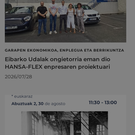
GARAPEN EKONOMIKOA, ENPLEGUA ETA BERRIKUNTZA
Eibarko Udalak ongietorria eman dio
HANSA-FLEX enpresaren proiektuari
2026/07/28