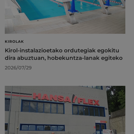
KIROLAK
Kirol-instalazioetako ordutegiak egokitu
dira abuztuan, hobekuntza-lanak egiteko
2026/07/29