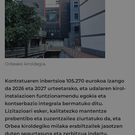
Orbeako kiroldegia.
Kontratuaren inbertsioa 105.270 eurokoa izango
da 2026 eta 2027 urteetarako, eta udalaren kirol-
instalazioen funtzionamendu egokia eta
kontserbazio integrala bermatuko ditu.
Lizitazioari esker, kalitatezko mantentze
prebentibo eta zuzentzailea ziurtatuko da, eta
Orbea kiroldegiko milaka erabiltzailek jasotzen
duten segurtasuna eta zerbitzua indartu.