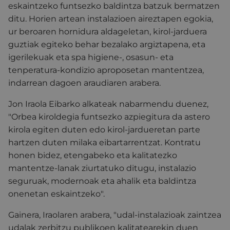
eskaintzeko funtsezko baldintza batzuk bermatzen
ditu.
Horien artean instalazioen aireztapen egokia,
ur beroaren hornidura aldageletan, kirol-jarduera
guztiak egiteko behar bezalako argiztapena, eta
igerilekuak eta spa higiene-, osasun- eta
tenperatura-kondizio aproposetan mantentzea,
indarrean dagoen araudiaren arabera.
Jon Iraola Eibarko alkateak nabarmendu duenez,
"Orbea kiroldegia funtsezko azpiegitura da astero
kirola egiten duten edo kirol-jardueretan parte
hartzen duten milaka eibartarrentzat.
Kontratu
honen bidez, etengabeko eta kalitatezko
mantentze-lanak ziurtatuko ditugu, instalazio
seguruak, modernoak eta ahalik eta baldintza
onenetan eskaintzeko".
Gainera, Iraolaren arabera, "udal-instalazioak zaintzea
udalak zerbitzu publikoen kalitatearekin duen