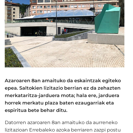
Azaroaren 8an amaituko da eskaintzak egiteko
epea. Saltokien lizitazio berrian ez da zehazten
merkataritza-jarduera mota; hala ere, jarduera
horrek merkatu plaza baten ezaugarriak eta
espiritua bete behar ditu.
Datorren azaroaren 8an amaituko da aurreneko
lizitazioan Errebaleko azoka berriaren zazpi postu