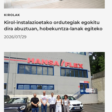
KIROLAK
Kirol-instalazioetako ordutegiak egokitu
dira abuztuan, hobekuntza-lanak egiteko
2026/07/29