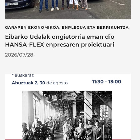
GARAPEN EKONOMIKOA, ENPLEGUA ETA BERRIKUNTZA
Eibarko Udalak ongietorria eman dio
HANSA-FLEX enpresaren proiektuari
2026/07/28