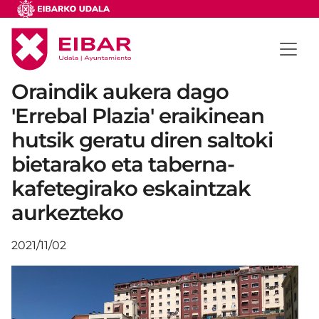
Oraindik aukera dago
'Errebal Plazia' eraikinean
hutsik geratu diren saltoki
bietarako eta taberna-
kafetegirako eskaintzak
aurkezteko
2021/11/02