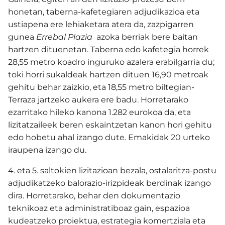
honetan, taberna-kafetegiaren adjudikazioa eta
ustiapena ere lehiaketara atera da, zazpigarren
gunea
Errebal Plazia
azoka berriak bere baitan
hartzen dituenetan.
Taberna edo kafetegia horrek
28,55 metro koadro inguruko azalera erabilgarria du;
toki horri sukaldeak hartzen dituen 16,90 metroak
gehitu behar zaizkio, eta 18,55 metro biltegian-
Terraza jartzeko aukera ere badu. Horretarako
ezarritako hileko kanona 1.282 eurokoa da, eta
lizitatzaileek beren eskaintzetan kanon hori gehitu
edo hobetu ahal izango dute. Emakidak 20 urteko
iraupena izango du.
4. eta 5. saltokien lizitazioan bezala, ostalaritza-postu
adjudikatzeko balorazio-irizpideak berdinak izango
dira. Horretarako, behar den dokumentazio
teknikoaz eta administratiboaz gain, espazioa
kudeatzeko proiektua, estrategia komertziala eta