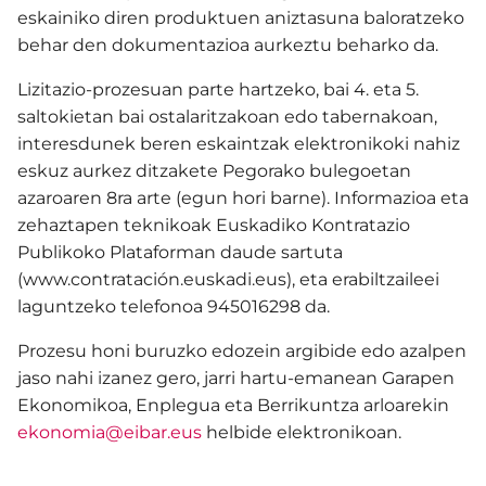
eskainiko diren produktuen aniztasuna baloratzeko
behar den dokumentazioa aurkeztu beharko da.
Lizitazio-prozesuan parte hartzeko, bai 4. eta 5.
saltokietan bai ostalaritzakoan edo tabernakoan,
interesdunek beren eskaintzak elektronikoki nahiz
eskuz aurkez ditzakete Pegorako bulegoetan
azaroaren 8ra arte (egun hori barne). Informazioa eta
zehaztapen teknikoak Euskadiko Kontratazio
Publikoko Plataforman daude sartuta
(www.contratación.euskadi.eus), eta erabiltzaileei
laguntzeko telefonoa 945016298 da.
Prozesu honi buruzko edozein argibide edo azalpen
jaso nahi izanez gero, jarri hartu-emanean Garapen
Ekonomikoa, Enplegua eta Berrikuntza arloarekin
ekonomia@eibar.eus
helbide elektronikoan.