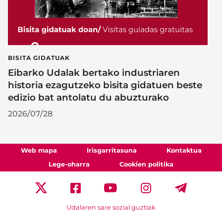
BISITA GIDATUAK
Eibarko Udalak bertako industriaren
historia ezagutzeko bisita gidatuen beste
edizio bat antolatu du abuzturako
2026/07/28
Web mapa
Irisgarritasuna
Kontaktua
Lege-oharra
Cookien politika
Udalaren sare sozial guztiak