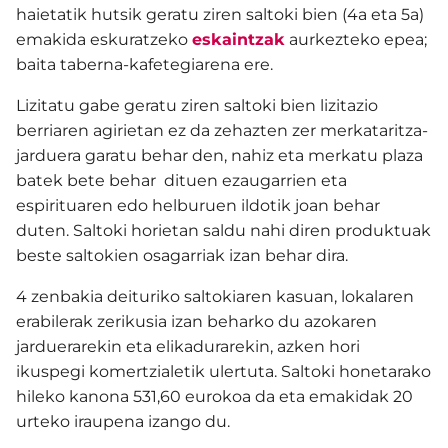
haietatik hutsik geratu ziren saltoki bien (4a eta 5a)
emakida eskuratzeko
eskaintzak
aurkezteko epea;
baita taberna-kafetegiarena ere.
Lizitatu gabe geratu ziren saltoki bien lizitazio
berriaren agirietan ez da zehazten zer merkataritza-
jarduera garatu behar den, nahiz eta merkatu plaza
batek bete behar dituen ezaugarrien eta
espirituaren edo helburuen ildotik joan behar
duten. Saltoki horietan saldu nahi diren produktuak
beste saltokien osagarriak izan behar dira.
4 zenbakia deituriko saltokiaren kasuan, lokalaren
erabilerak zerikusia izan beharko du azokaren
jarduerarekin eta elikadurarekin, azken hori
ikuspegi komertzialetik ulertuta. Saltoki honetarako
hileko kanona 531,60 eurokoa da eta emakidak 20
urteko iraupena izango du.