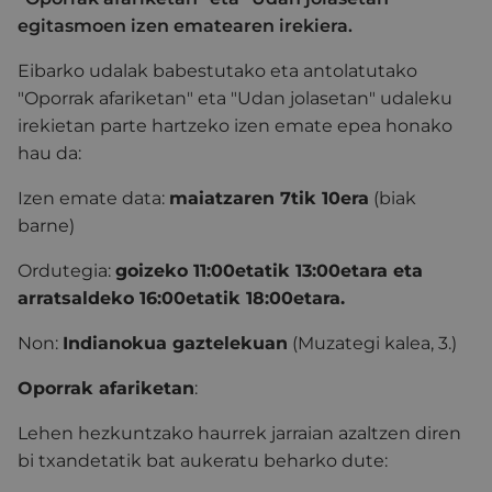
egitasmoen izen ematearen irekiera.
Eibarko udalak babestutako eta antolatutako
"Oporrak afariketan" eta "Udan jolasetan" udaleku
irekietan parte hartzeko izen emate epea honako
hau da:
Izen emate data:
maiatzaren 7tik 10era
(biak
barne)
Ordutegia:
goizeko 11:00etatik 13:00etara eta
arratsaldeko 16:00etatik 18:00etara.
Non:
Indianokua gaztelekuan
(Muzategi kalea, 3.)
Oporrak afariketan
:
Lehen hezkuntzako haurrek jarraian azaltzen diren
bi txandetatik bat aukeratu beharko dute: