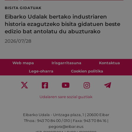
BISITA GIDATUAK
Eibarko Udalak bertako industriaren
historia ezagutzeko bisita gidatuen beste
edizio bat antolatu du abuzturako
2026/07/28
Web mapa
Irisgarritasuna
Kontaktua
Lege-oharra
Cookien politika
Udalaren sare sozial guztiak
Eibarko Udala - Untzaga plaza, 1 | 20600 Eibar
Tfnoa.: 943 70 84 00 / 010 | Faxa: 943 70 84 16 |
pegora@eibar.eus