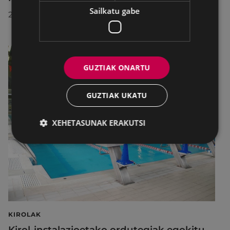
Sailkatu gabe
2026/07/30
GUZTIAK ONARTU
GUZTIAK UKATU
XEHETASUNAK ERAKUTSI
KIROLAK
Kirol-instalazioetako ordutegiak egokitu