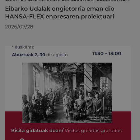
Eibarko Udalak ongietorria eman dio
HANSA-FLEX enpresaren proiektuari
2026/07/28