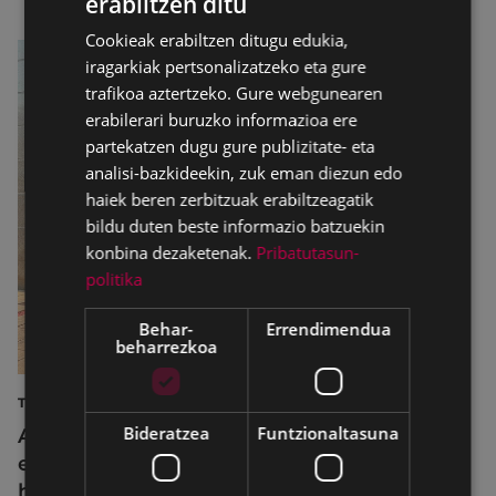
erabiltzen ditu
BASQUE
Cookieak erabiltzen ditugu edukia,
SPANISH
iragarkiak pertsonalizatzeko eta gure
trafikoa aztertzeko. Gure webgunearen
erabilerari buruzko informazioa ere
partekatzen dugu gure publizitate- eta
analisi-bazkideekin, zuk eman diezun edo
haiek beren zerbitzuak erabiltzeagatik
bildu duten beste informazio batzuekin
konbina dezaketenak.
Pribatutasun-
politika
Behar-
Errendimendua
beharrezkoa
TURISMOA
Bideratzea
Funtzionaltasuna
Azahara Dominguez diputatuak Eibarko
eraldaketa turistikoa nabarmendu du
herrira egin duen bisitan