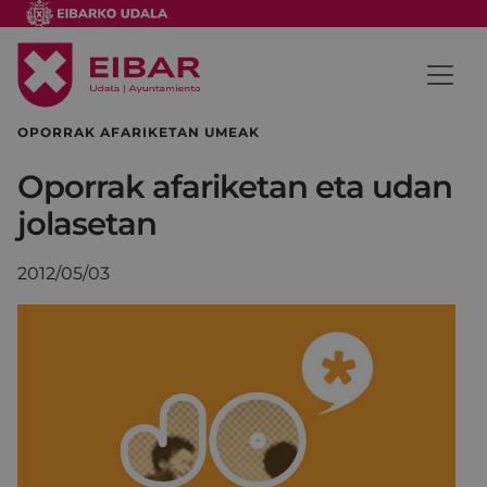
OPORRAK AFARIKETAN UMEAK
Oporrak afariketan eta udan
jolasetan
2012/05/03