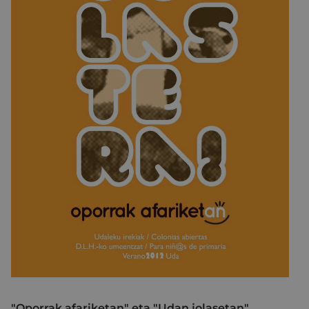
"Oporrak afariketan" eta "Udan jolasetan"