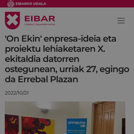
'On Ekin' enpresa-ideia eta
proiektu lehiaketaren X.
ekitaldia datorren
ostegunean, urriak 27, egingo
da Errebal Plazan
2022/10/21