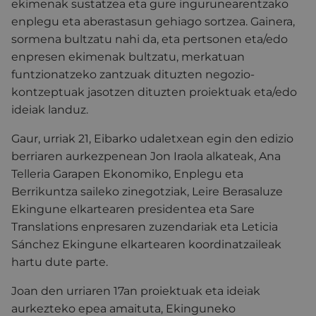
ekimenak sustatzea eta gure ingurunearentzako
enplegu eta aberastasun gehiago sortzea. Gainera,
sormena bultzatu nahi da, eta pertsonen eta/edo
enpresen ekimenak bultzatu, merkatuan
funtzionatzeko zantzuak dituzten negozio-
kontzeptuak jasotzen dituzten proiektuak eta/edo
ideiak landuz.
Gaur, urriak 21, Eibarko udaletxean egin den edizio
berriaren aurkezpenean Jon Iraola alkateak, Ana
Telleria Garapen Ekonomiko, Enplegu eta
Berrikuntza saileko zinegotziak, Leire Berasaluze
Ekingune elkartearen presidentea eta Sare
Translations enpresaren zuzendariak eta Leticia
Sánchez Ekingune elkartearen koordinatzaileak
hartu dute parte.
Joan den urriaren 17an proiektuak eta ideiak
aurkezteko epea amaituta, Ekinguneko