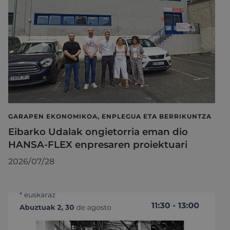
GARAPEN EKONOMIKOA, ENPLEGUA ETA BERRIKUNTZA
Eibarko Udalak ongietorria eman dio
HANSA-FLEX enpresaren proiektuari
2026/07/28