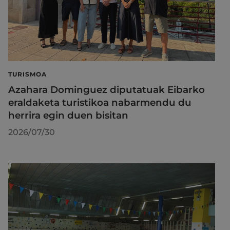
TURISMOA
Azahara Dominguez diputatuak Eibarko
eraldaketa turistikoa nabarmendu du
herrira egin duen bisitan
2026/07/30