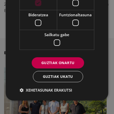
23:00. Agurra eta familia argazkia. Musika emanaldia
Errebal Plazan
Bideratzea
Funtzionaltasuna
Sailkatu gabe
BESTE ALBISTE BATZUK
GUZTIAK ONARTU
GUZTIAK UKATU
XEHETASUNAK ERAKUTSI