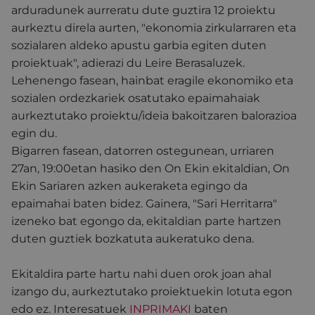
arduradunek aurreratu dute guztira 12 proiektu
aurkeztu direla aurten, "ekonomia zirkularraren eta
sozialaren aldeko apustu garbia egiten duten
proiektuak", adierazi du Leire Berasaluzek.
Lehenengo fasean, hainbat eragile ekonomiko eta
sozialen ordezkariek osatutako epaimahaiak
aurkeztutako proiektu/ideia bakoitzaren balorazioa
egin du.
Bigarren fasean, datorren ostegunean, urriaren
27an, 19:00etan hasiko den On Ekin ekitaldian, On
Ekin Sariaren azken aukeraketa egingo da
epaimahai baten bidez. Gainera, "Sari Herritarra"
izeneko bat egongo da, ekitaldian parte hartzen
duten guztiek bozkatuta aukeratuko dena.
Ekitaldira parte hartu nahi duen orok joan ahal
izango du, aurkeztutako proiektuekin lotuta egon
edo ez. Interesatuek
INPRIMAKI
baten