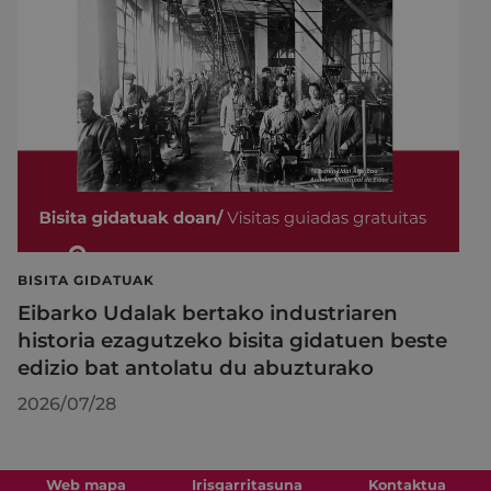
BISITA GIDATUAK
Eibarko Udalak bertako industriaren
historia ezagutzeko bisita gidatuen beste
edizio bat antolatu du abuzturako
2026/07/28
Web mapa
Irisgarritasuna
Kontaktua