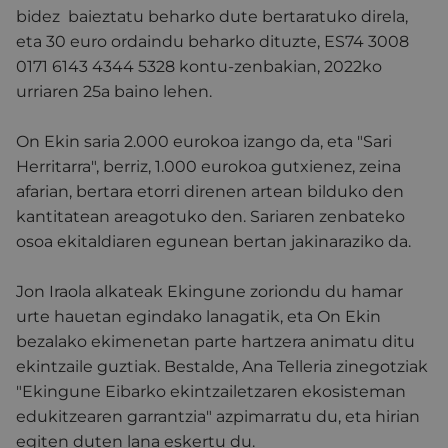
bidez
baieztatu beharko dute bertaratuko direla,
eta 30 euro ordaindu beharko dituzte, ES74 3008
0171 6143 4344 5328 kontu-zenbakian, 2022ko
urriaren 25a baino lehen.
On Ekin saria 2.000 eurokoa izango da, eta "Sari
Herritarra", berriz, 1.000 eurokoa gutxienez,
zeina
afarian, bertara etorri direnen artean bilduko den
kantitatean areagotuko den
. Sariaren zenbateko
osoa ekitaldiaren egunean bertan jakinaraziko da.
Jon Iraola alkateak Ekingune zoriondu du hamar
urte hauetan egindako lanagatik, eta On Ekin
bezalako ekimenetan parte hartzera animatu ditu
ekintzaile guztiak. Bestalde, Ana Telleria zinegotziak
"Ekingune Eibarko ekintzailetzaren ekosisteman
edukitzearen garrantzia" azpimarratu du, eta hirian
egiten duten lana eskertu du.