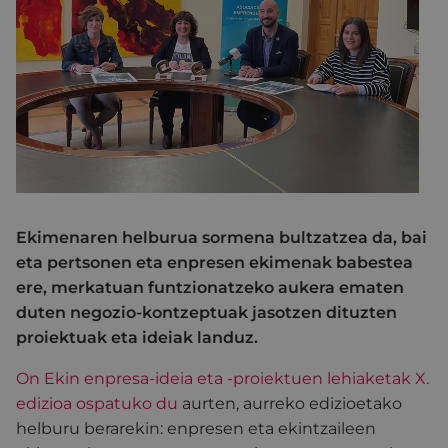
Ekimenaren helburua sormena bultzatzea da, bai
eta pertsonen eta enpresen ekimenak babestea
ere, merkatuan funtzionatzeko aukera ematen
duten negozio-kontzeptuak jasotzen dituzten
proiektuak eta ideiak landuz.
On Ekin enpresa-ideia eta -proiektuen lehiaketak X.
edizioa
ospatuko du
aurten, aurreko edizioetako
helburu berarekin: enpresen eta ekintzaileen