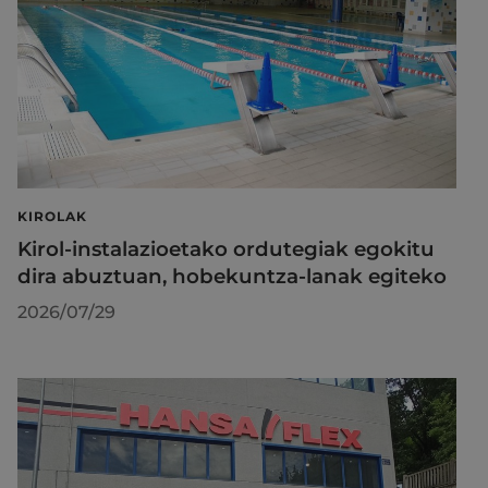
KIROLAK
Kirol-instalazioetako ordutegiak egokitu
dira abuztuan, hobekuntza-lanak egiteko
2026/07/29