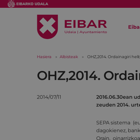
Eiba
Hasiera
Albisteak
OHZ,2014. Ordainagiri hel
OHZ,2014. Ordai
2014/07/11
2016.06.30ean ud
zeuden 2014. urt
SEPA sistema (eur
dagokienez, bank
Orain, oinarrizk