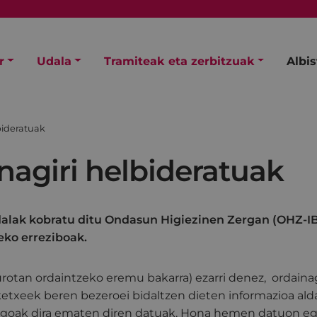
r
Udala
Tramiteak eta zerbitzuak
Albi
bideratuak
nagiri helbideratuak
alak kobratu ditu Ondasun Higiezinen Zergan (OHZ-IB
eko erreziboak.
otan ordaintzeko eremu bakarra) ezarri denez, ordainag
etxeek beren bezeroei bidaltzen dieten informazioa alda
oagoak dira ematen diren datuak. Hona hemen datuon egi