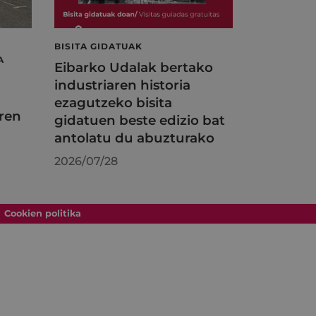
BISITA GIDATUAK
A
Eibarko Udalak bertako
industriaren historia
ezagutzeko bisita
ren
gidatuen beste edizio bat
antolatu du abuzturako
2026/07/28
Cookien politika