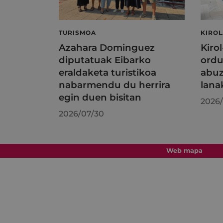
TURISMOA
KIRO
Azahara Dominguez
Kiro
diputatuak Eibarko
ordu
eraldaketa turistikoa
abuz
nabarmendu du herrira
lana
egin duen bisitan
2026/
2026/07/30
Web mapa