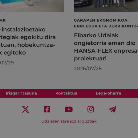
LAK
GARAPEN EKONOMIKOA,
ENPLEGUA ETA BERRIKUNTZ
l-instalazioetako
Eibarko Udalak
tegiak egokitu dira
ongietorria eman dio
tuan, hobekuntza-
HANSA-FLEX enpresa
k egiteko
proiektuari
07/29
2026/07/28
Irisgarritasuna
Kontaktua
Lege-oharra
Udalaren sare sozial guztiak