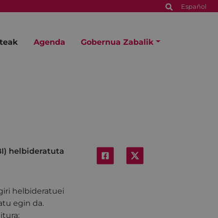
Español
steak
Agenda
Gobernua Zabalik
I) helbideratuta
iri helbideratuei
tu egin da.
tura: