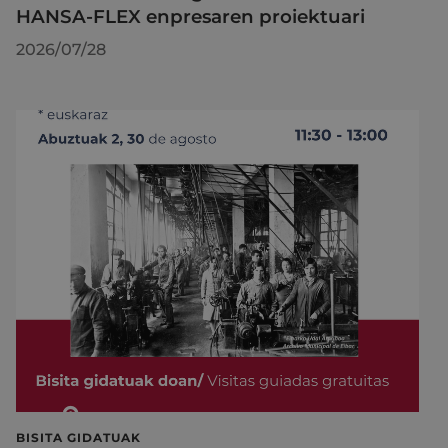
HANSA-FLEX enpresaren proiektuari
2026/07/28
BISITA GIDATUAK