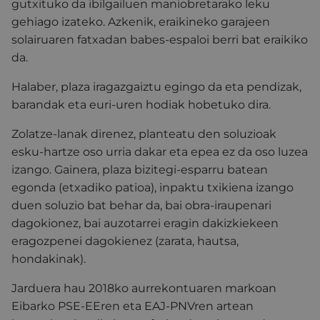
gutxituko da ibilgailuen maniobretarako leku
gehiago izateko. Azkenik, eraikineko garajeen
solairuaren fatxadan babes-espaloi berri bat eraikiko
da.
Halaber, plaza iragazgaiztu egingo da eta pendizak,
barandak eta euri-uren hodiak hobetuko dira.
Zolatze-lanak direnez, planteatu den soluzioak
esku-hartze oso urria dakar eta epea ez da oso luzea
izango. Gainera, plaza bizitegi-esparru batean
egonda (etxadiko patioa), inpaktu txikiena izango
duen soluzio bat behar da, bai obra-iraupenari
dagokionez, bai auzotarrei eragin dakizkiekeen
eragozpenei dagokienez (zarata, hautsa,
hondakinak).
Jarduera hau 2018ko aurrekontuaren markoan
Eibarko PSE-EEren eta EAJ-PNVren artean