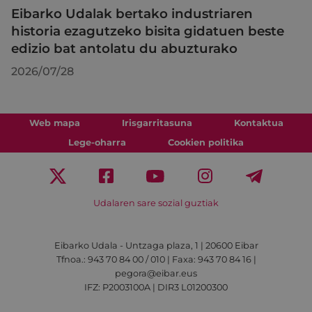
Eibarko Udalak bertako industriaren
historia ezagutzeko bisita gidatuen beste
edizio bat antolatu du abuzturako
2026/07/28
Web mapa
Irisgarritasuna
Kontaktua
Lege-oharra
Cookien politika
Udalaren sare sozial guztiak
Eibarko Udala - Untzaga plaza, 1 | 20600 Eibar
Tfnoa.: 943 70 84 00 / 010 | Faxa: 943 70 84 16 |
pegora@eibar.eus
IFZ: P2003100A | DIR3 L01200300