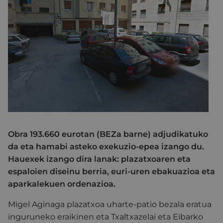
Obra 193.660 eurotan (BEZa barne) adjudikatuko
da eta hamabi asteko exekuzio-epea izango du.
Hauexek izango dira lanak: plazatxoaren eta
espaloien diseinu berria, euri-uren ebakuazioa eta
aparkalekuen ordenazioa.
Migel Aginaga plazatxoa uharte-patio bezala eratua
inguruneko eraikinen eta Txaltxazelai eta Eibarko