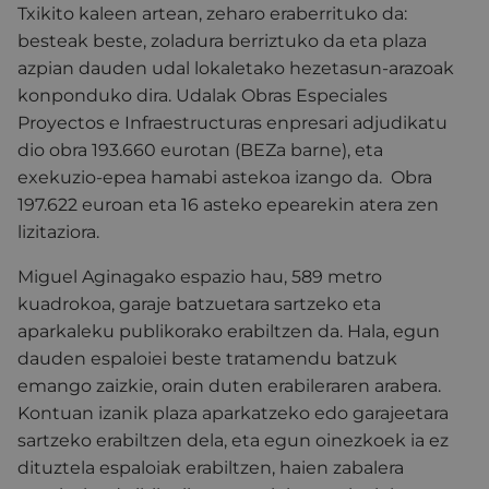
Txikito kaleen artean, zeharo eraberrituko da:
besteak beste, zoladura berriztuko da eta plaza
azpian dauden udal lokaletako hezetasun-arazoak
konponduko dira. Udalak Obras Especiales
Proyectos e Infraestructuras enpresari adjudikatu
dio obra 193.660 eurotan (BEZa barne), eta
exekuzio-epea hamabi astekoa izango da. Obra
197.622 euroan eta 16 asteko epearekin atera zen
lizitaziora.
Miguel Aginagako espazio hau, 589 metro
kuadrokoa, garaje batzuetara sartzeko eta
aparkaleku publikorako erabiltzen da. Hala, egun
dauden espaloiei beste tratamendu batzuk
emango zaizkie, orain duten erabileraren arabera.
Kontuan izanik plaza aparkatzeko edo garajeetara
sartzeko erabiltzen dela, eta egun oinezkoek ia ez
dituztela espaloiak erabiltzen, haien zabalera