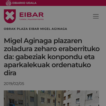
OBRAK PLAZA EIBAR MIGEL AGINAGA
Migel Aginaga plazaren
zoladura zeharo eraberrituko
da: gabeziak konpondu eta
aparkalekuak ordenatuko
dira
2019/02/05