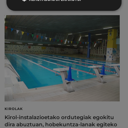
KIROLAK
Kirol-instalazioetako ordutegiak egokitu
dira abuztuan, hobekuntza-lanak egiteko