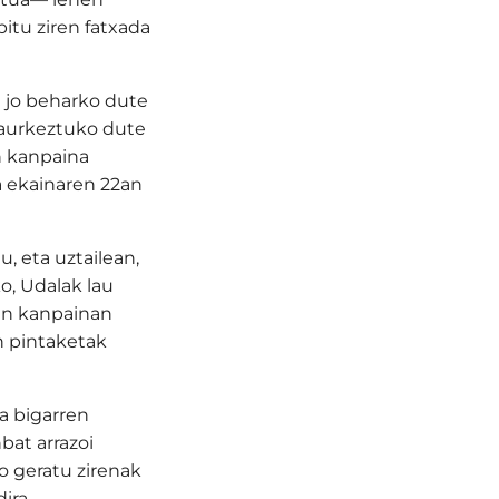
bitu ziren fatxada
 jo beharko dute
 aurkeztuko dute
n kanpaina
a ekainaren 22an
, eta uztailean,
o, Udalak lau
hen kanpainan
n pintaketak
da bigarren
bat arrazoi
o geratu zirenak
ira.