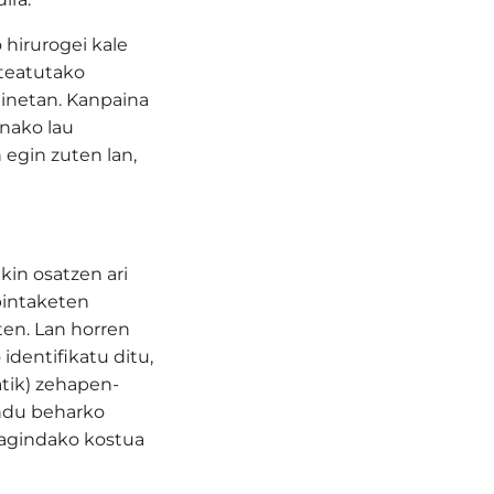
 hirurogei kale
nteatutako
dinetan. Kanpaina
onako lau
 egin zuten lan,
kin osatzen ari
 pintaketen
ten. Lan horren
identifikatu ditu,
atik) zehapen-
indu beharko
eragindako kostua