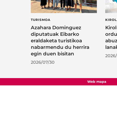
TURISMOA
KIRO
Azahara Dominguez
Kiro
diputatuak Eibarko
ordu
eraldaketa turistikoa
abuz
nabarmendu du herrira
lana
egin duen bisitan
2026/
2026/07/30
Web mapa