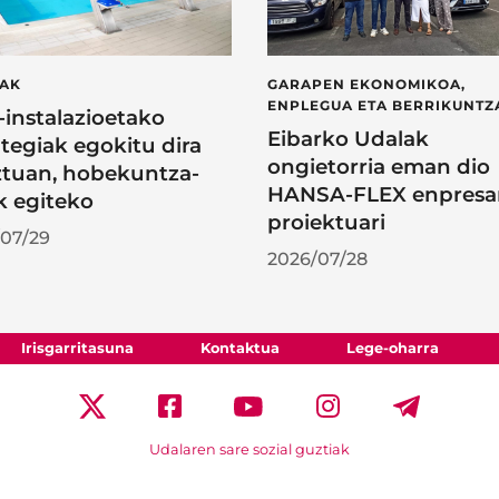
LAK
GARAPEN EKONOMIKOA,
ENPLEGUA ETA BERRIKUNTZ
l-instalazioetako
Eibarko Udalak
tegiak egokitu dira
ongietorria eman dio
tuan, hobekuntza-
HANSA-FLEX enpresa
k egiteko
proiektuari
07/29
2026/07/28
Irisgarritasuna
Kontaktua
Lege-oharra
Udalaren sare sozial guztiak