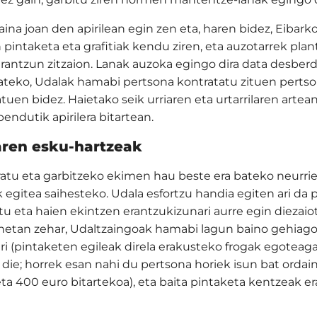
a joan den apirilean egin zen eta, haren bidez, Eibarko
pintaketa eta grafitiak kendu ziren, eta auzotarrek pla
rantzun zitzaion. Lanak auzoka egingo dira data desber
mateko, Udalak hamabi pertsona kontratatu zituen perts
tuen bidez. Haietako seik urriaren eta urtarrilaren artean
bendutik apirilera bitartean.
aren esku-hartzeak
ratu eta garbitzeko ekimen hau beste era bateko neurrie
k egitea saihesteko. Udala esfortzu handia egiten ari da
atu eta haien ekintzen erantzukizunari aurre egin diezaio
netan zehar, Udaltzaingoak hamabi lagun baino gehiago 
ileri (pintaketen egileak direla erakusteko frogak egoteag
 die; horrek esan nahi du pertsona horiek isun bat orda
eta 400 euro bitartekoa), eta baita pintaketa kentzeak 