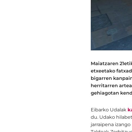
Maiatzaren 21eti
etxeetako fatxad
bigarren kanpain
herritarren arte
gehiagotan kendu
Eibarko Udalak
k
du. Udako hilabe
jarraipena izang
Taldeak Zerbitzu