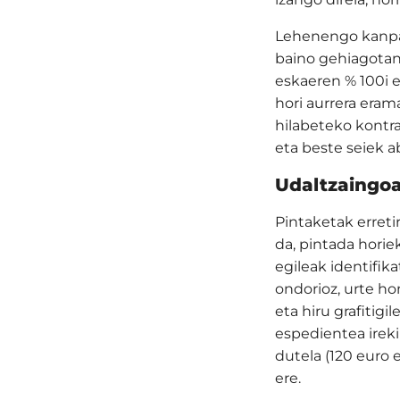
Lehenengo kanpain
baino gehiagotan 
eskaeren % 100i e
hori aurrera era
hilabeteko kontra
eta beste seiek a
Udaltzaingo
Pintaketak erreti
da, pintada horie
egileak identifik
ondorioz, urte ho
eta hiru grafitig
espedientea ireki
dutela (120 euro 
ere.