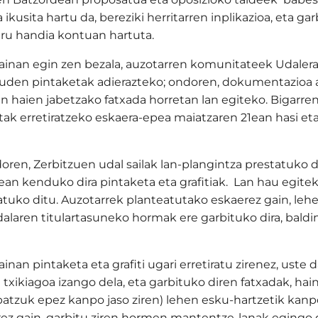
 ikusita hartu da, bereziki herritarren inplikazioa, eta gar
u handia kontuan hartuta.
nan egin zen bezala, auzotarren komunitateek Udalera
auden pintaketak adierazteko; ondoren, dokumentazioa
 haien jabetzako fatxada horretan lan egiteko. Bigarre
ak erretiratzeko eskaera-epea maiatzaren 21ean hasi et
oren, Zerbitzuen udal sailak lan-plangintza prestatuko du
lean kenduko dira pintaketa eta grafitiak. Lan hau egitek
atuko ditu. Auzotarrek planteatutako eskaerez gain, le
dalaren titulartasuneko hormak ere garbituko dira, baldi
an pintaketa eta grafiti ugari erretiratu zirenez, uste 
xikiagoa izango dela, eta garbituko diren fatxadak, hain
batzuk epez kanpo jaso ziren) lehen esku-hartzetik kanp
rrez gain, garbitu ziren hormen mantentze-lanak egingo d