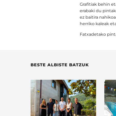
Grafitiak behin e
erabaki du pintak
ez baitira nahiko
herriko kaleak et
Fatxadetako pint
BESTE ALBISTE BATZUK