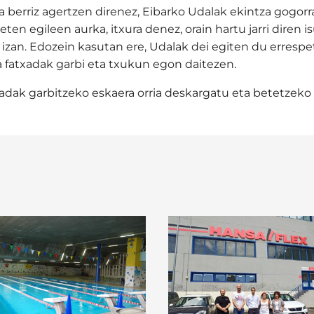
ta berriz agertzen direnez, Eibarko Udalak ekintza gogor
eten egileen aurka, itxura denez, orain hartu jarri diren
a izan. Edozein kasutan ere, Udalak dei egiten du errespe
a fatxadak garbi eta txukun egon daitezen.
adak garbitzeko eskaera orria deskargatu eta betetzeko