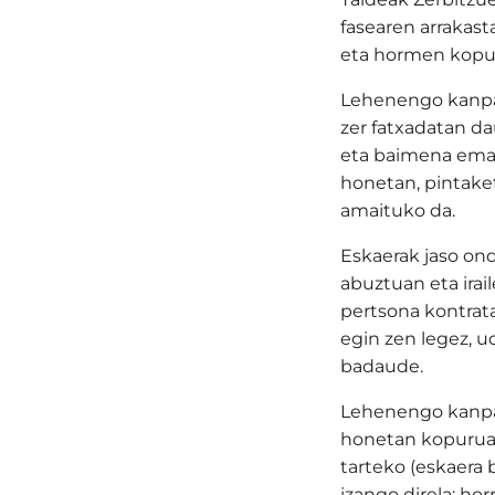
fasearen arrakasta
eta hormen kopur
Lehenengo kanpai
zer fatxadatan d
eta baimena eman
honetan, pintaket
amaituko da.
Eskaerak jaso ond
abuztuan eta irai
pertsona kontrat
egin zen legez, u
badaude.
Lehenengo kanpain
honetan kopurua t
tarteko (eskaera 
izango direla; ho