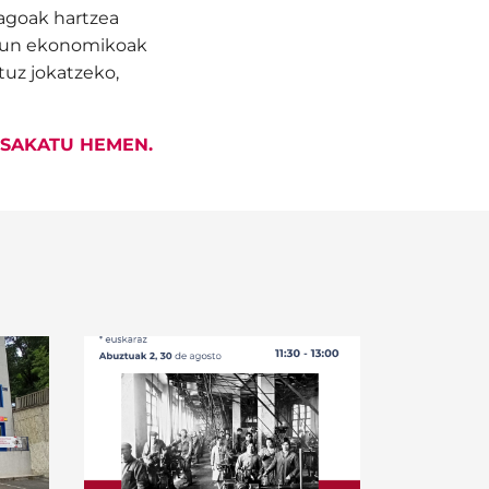
ragoak hartzea
 isun ekonomikoak
tuz jokatzeko,
SAKATU HEMEN.