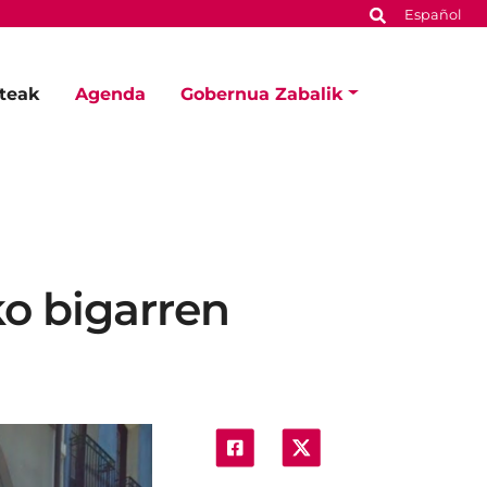
Español
steak
Agenda
Gobernua Zabalik
ko bigarren