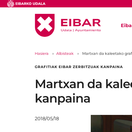
Eiba
Hasiera
Albisteak
Martxan da kaleetako graf
GRAFITIAK EIBAR ZERBITZUAK KANPAINA
Martxan da kalee
kanpaina
2018/05/18