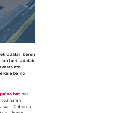
rek Udalari beren
lan hori. Udalak
akasta eta
i kale baino
npaina bat
hasi
anpainaren
abakia —Gobernu
stua— lehen