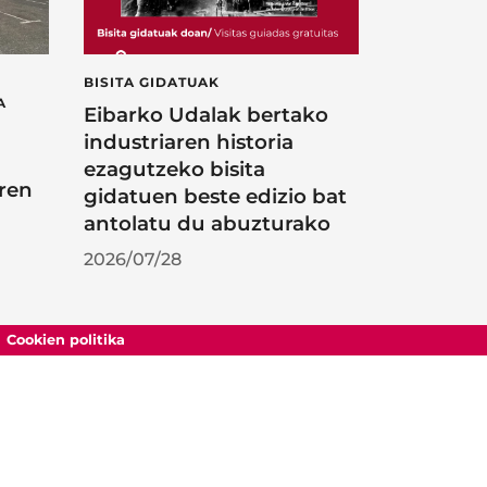
BISITA GIDATUAK
A
Eibarko Udalak bertako
industriaren historia
ezagutzeko bisita
ren
gidatuen beste edizio bat
antolatu du abuzturako
2026/07/28
Cookien politika