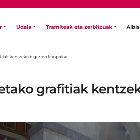
r
Udala
Tramiteak eta zerbitzuak
Albi
itiak kentzeko bigarren kanpaina
tako grafitiak kentze