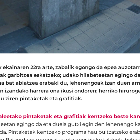
k ekainaren 22ra arte, zabalik egongo da epea auzotar
ak garbitzea eskatzeko; udako hilabeteetan egingo da 
a bat abiatzea erabaki du, lehenengoak izan duen arr
an izandako harrera ona ikusi ondoren; herriko hiruroge
 ziren pintaketak eta grafitiak.
aleetako pintaketak eta grafitiak kentzeko beste ka
teetan egingo da eta duela gutxi egin den lehenengo k
o da. Pintaketak kentzeko programa hau bultzatzeko er
en Batzordean proposatua eta oposizioko taldeek babe